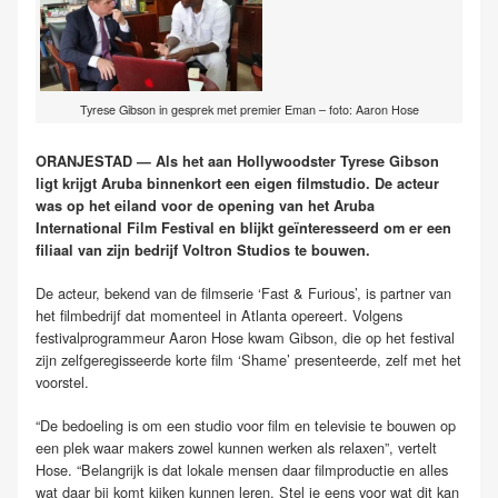
Tyrese Gibson in gesprek met premier Eman – foto: Aaron Hose
ORANJESTAD — Als het aan Hollywoodster Tyrese Gibson
ligt krijgt Aruba binnenkort een eigen filmstudio. De acteur
was op het eiland voor de opening van het Aruba
International Film Festival en blijkt geïnteresseerd om er een
filiaal van zijn bedrijf Voltron Studios te bouwen.
De acteur, bekend van de filmserie ‘Fast & Furious’, is partner van
het filmbedrijf dat momenteel in Atlanta opereert. Volgens
festivalprogrammeur Aaron Hose kwam Gibson, die op het festival
zijn zelfgeregisseerde korte film ‘Shame’ presenteerde, zelf met het
voorstel.
“De bedoeling is om een studio voor film en televisie te bouwen op
een plek waar makers zowel kunnen werken als relaxen”, vertelt
Hose. “Belangrijk is dat lokale mensen daar filmproductie en alles
wat daar bij komt kijken kunnen leren. Stel je eens voor wat dit kan