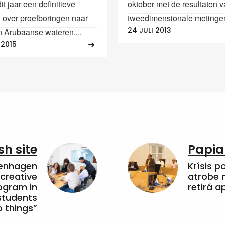
it jaar een definitieve
oktober met de resultaten 
g over proefboringen naar
tweedimensionale metingen
24 JULI 2013
n Arubaanse wateren....
 2015
sh site
Papia
penhagen
Krísis p
 creative
atrobe n
ogram in
retirá 
students
 things”