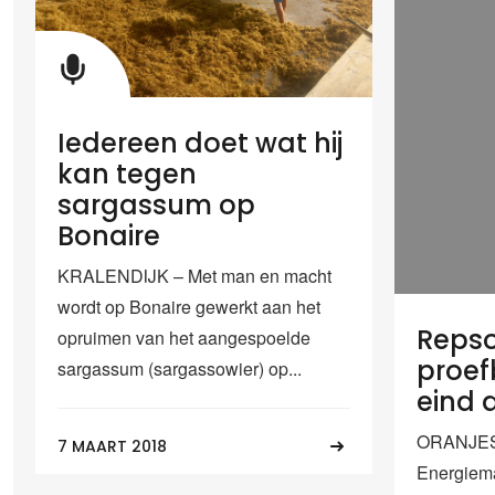
Iedereen doet wat hij
kan tegen
sargassum op
Bonaire
KRALENDIJK – Met man en macht
wordt op Bonaire gewerkt aan het
Repsol
opruimen van het aangespoelde
proef
sargassum (sargassowier) op...
eind d
ORANJE
7 MAART 2018
Energiem