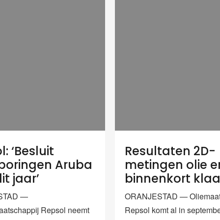
: ‘Besluit
Resultaten 2D-
boringen Aruba
metingen olie e
it jaar’
binnenkort klaa
STAD —
ORANJESTAD — Oliemaats
aatschappij Repsol neemt
Repsol komt al in septembe