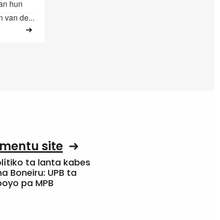
van hun
 van de...
mentu site
olítiko ta lanta kabes
a Boneiru: UPB ta
apoyo pa MPB