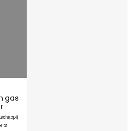
n gas
r
chappij
r of