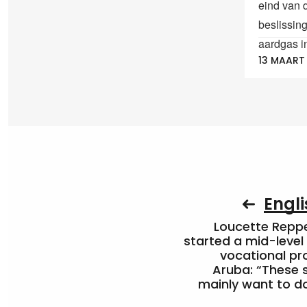
eind van d
beslissin
aardgas i
13 MAART
Engli
Loucette Rep
started a mid-level
vocational pr
Aruba: “These 
mainly want to do