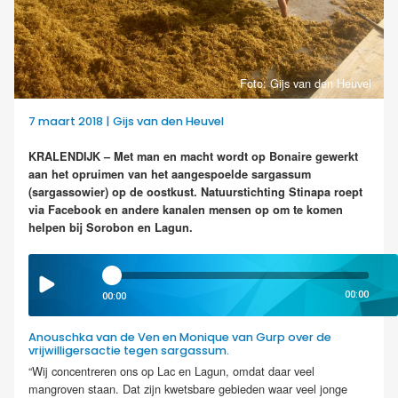
Foto: Gijs van den Heuvel
7 maart 2018 | Gijs van den Heuvel
KRALENDIJK – Met man en macht wordt op Bonaire gewerkt
aan het opruimen van het aangespoelde sargassum
(sargassowier) op de oostkust. Natuurstichting Stinapa roept
via Facebook en andere kanalen mensen op om te komen
helpen bij Sorobon en Lagun.
00:00
00:00
Anouschka van de Ven en Monique van Gurp over de
vrijwilligersactie tegen sargassum.
“Wij concentreren ons op Lac en Lagun, omdat daar veel
mangroven staan. Dat zijn kwetsbare gebieden waar veel jonge