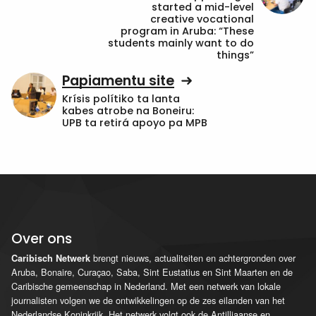
started a mid-level
creative vocational
program in Aruba: “These
students mainly want to do
things”
Papiamentu site
Krísis polítiko ta lanta
kabes atrobe na Boneiru:
UPB ta retirá apoyo pa MPB
Over ons
brengt nieuws, actualiteiten en achtergronden over
Caribisch Netwerk
Aruba, Bonaire, Curaçao, Saba, Sint Eustatius en Sint Maarten en de
Caribische gemeenschap in Nederland. Met een netwerk van lokale
journalisten volgen we de ontwikkelingen op de zes eilanden van het
Nederlandse Koninkrijk. Het netwerk volgt ook de Antilliaanse en