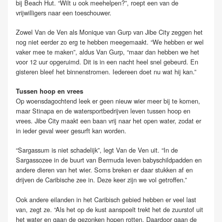
bij Beach Hut. “Wilt u ook meehelpen?”, roept een van de
vrijwilligers naar een toeschouwer.
Zowel Van de Ven als Monique van Gurp van Jibe City zeggen het
nog niet eerder zo erg te hebben meegemaakt. “We hebben er wel
vaker mee te maken”, aldus Van Gurp, “maar dan hebben we het
voor 12 uur opgeruimd. Dit is in een nacht heel snel gebeurd. En
gisteren bleef het binnenstromen. Iedereen doet nu wat hij kan.”
Tussen hoop en vrees
Op woensdagochtend leek er geen nieuw wier meer bij te komen,
maar Stinapa en de watersportbedrijven leven tussen hoop en
vrees. Jibe City maakt een baan vrij naar het open water, zodat er
in ieder geval weer gesurft kan worden.
“Sargassum is niet schadelijk”, legt Van de Ven uit. “In de
Sargassozee in de buurt van Bermuda leven babyschildpadden en
andere dieren van het wier. Soms breken er daar stukken af en
drijven de Caribische zee in. Deze keer zijn we vol getroffen.”
Ook andere eilanden in het Caribisch gebied hebben er veel last
van, zegt ze. “Als het op de kust aanspoelt trekt het de zuurstof uit
het water en gaan de gezonken hopen rotten. Daardoor gaan de