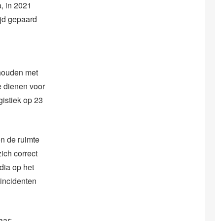
a, in 2021
ijd gepaard
ehouden met
e dienen voor
gistiek op 23
n de ruimte
zich correct
dia op het
 incidenten
aar: