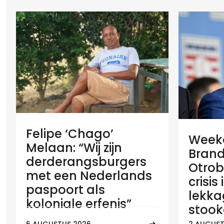
Felipe ‘Chago’
Weeko
Melaan: “Wij zijn
Brand
derderangsburgers
Otrob
met een Nederlands
crisis
paspoort als
lekka
koloniale erfenis”
stook
6 AUGUSTUS 2026
2 AUGUST