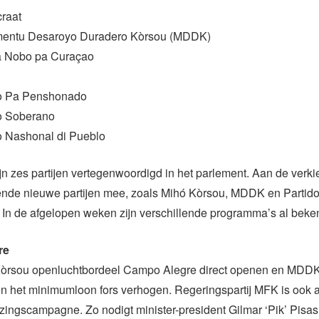
raat
mentu Desaroyo Duradero Kòrsou (MDDK)
a Nobo pa Curaçao
do Pa Penshonado
o Soberano
do Nashonal di Pueblo
n zes partijen vertegenwoordigd in het parlement. Aan de verk
lende nieuwe partijen mee, zoals Mihó Kòrsou, MDDK en Partid
In de afgelopen weken zijn verschillende programma’s al beke
re
Kòrsou openluchtbordeel Campo Alegre direct openen en MDDK
n het minimumloon fors verhogen. Regeringspartij MFK is ook 
zingscampagne. Zo nodigt minister-president Gilmar ‘Pik’ Pisas