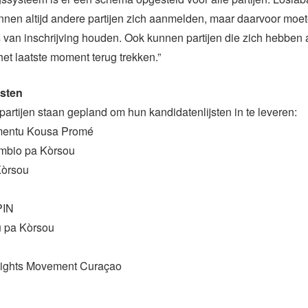
unnen altijd andere partijen zich aanmelden, maar daarvoor moet
 van inschrijving houden. Ook kunnen partijen die zich hebben
 het laatste moment terug trekken.”
jsten
artijen staan gepland om hun kandidatenlijsten in te leveren:
mentu Kousa Promé
mbio pa Kòrsou
Kòrsou
PIN
u pa Kòrsou
 Rights Movement Curaçao