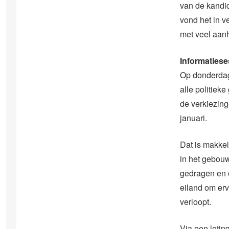
van de kandid
vond het in v
met veel aan
Informatiese
Op donderdag
alle politiek
de verkiezing
januari.
Dat is makke
in het gebouw 
gedragen en o
eiland om erv
verloopt.
Via een lotin