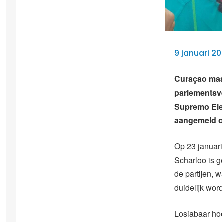
9 januari 2
Curaçao maak
parlementsv
Supremo Elek
aangemeld om
Op 23 januari
Scharloo is g
de partijen, 
duidelijk word
Losiabaar hoo