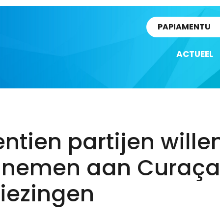
rtikel
PAPIAMENTU
ACTUEEL
ntien partijen wille
lnemen aan Curaç
iezingen