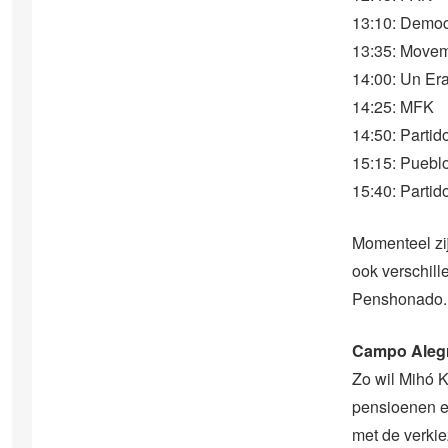
13:10: Democ
13:35: Move
14:00: Un Er
14:25: MFK
14:50: Parti
15:15: Puebl
15:40: Parti
Momenteel zij
ook verschil
Penshonado. 
Campo Aleg
Zo wil Mihó 
pensioenen e
met de verkie