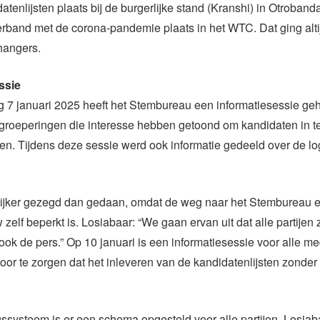
atenlijsten plaats bij de burgerlijke stand (Kranshi) in Otroband
erband met de corona-pandemie plaats in het WTC. Dat ging alt
hangers.
ssie
 7 januari 2025 heeft het Stembureau een informatiesessie g
e groeperingen die interesse hebben getoond om kandidaten in t
en. Tijdens deze sessie werd ook informatie gedeeld over de lo
lijker gezegd dan gedaan, omdat de weg naar het Stembureau e
zelf beperkt is. Losiabaar: “We gaan ervan uit dat alle partijen 
ok de pers.” Op 10 januari is een informatiesessie voor alle me
oor te zorgen dat het inleveren van de kandidatenlijsten zonder
gssysteem is er een schema opgesteld voor alle partijen. Losiab