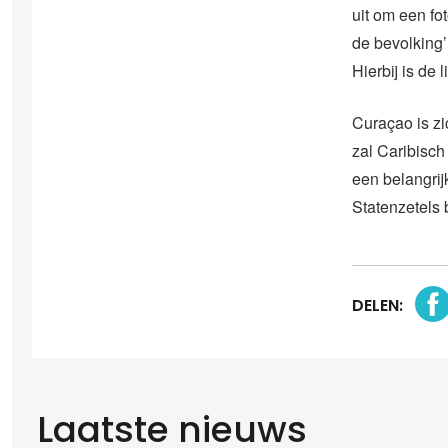
uit om een fot
de bevolking’
Hierbij is de
Curaçao is z
zal Caribisch
een belangrij
Statenzetels 
DELEN:
Laatste nieuws