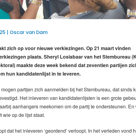
025 | Oscar van Dam
t zich op voor nieuwe verkiezingen. Op 21 maart vinden
erkiezingen plaats. Sheryl Losiabaar van het Stembureau 
toral) maakte deze week bekend dat zeventien partijen zi
 hun kandidatenlijst in te leveren.
 mogen partijen zich aanmelden bij het Stembureau, dat sinds ko
evestigd. Het inleveren van kandidatenlijsten is een grote gebeu
waarbij aanhangers meekomen om de partij te ondersteunen. En 
t wie op de lijst staat.
pt dat het inleveren ‘geordend’ verloopt. In het verleden vond h