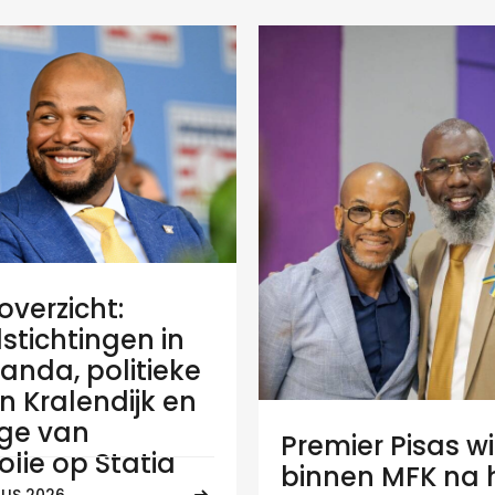
verzicht:
stichtingen in
anda, politieke
 in Kralendijk en
ge van
Premier Pisas wi
olie op Statia
binnen MFK na
US 2026