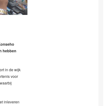
(Konseho
ch hebben
rt in de wijk
rtenis voor
waarbij
et inleveren