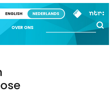
ENGLISH
NEDERLANDS
OVER ONS
n
aose