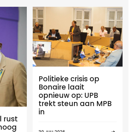
Politieke crisis op
Bonaire laait
opnieuw op: UPB
trekt steun aan MPB
in
l rust
 hoog
30 JULI 2026