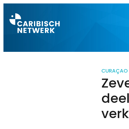
Direct naar a
CURAÇAO
Zeve
dee
verk