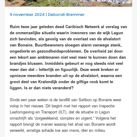
9 november 2024 | Deborah Bremmer
Ruim twee jaar geleden deed Caribisch Netwerk al verslag van
de onmenselijke situatie waarin inwoners van de wijk Lagun
zich bevinden, als gevolg van de overlast van de afvalstort
van Bonaire. Buurtbewoners sloegen alarm vanwege stank,
ongedierte en gezondheidsproblemen. De overheid zei door
een tekort aan ambtenaren niet veel meer te kunnen doen dan
brandjes blussen. Inmiddels gebeurt er nog steeds niet veel
meer dan dat – letterlijk en figuurlijk. Deze week breken er
opnieuw meerdere branden uit op de afvalstort, waarna een
groot deel van Kralendijk onder de giftige rook komt te
liggen. Is er dan niets veranderd?
Sinds een paar weken is de landfill van Selibon op Bonaire weer
volop in het nieuws. Dit begint met het rapport van Inspectie
Leefomgeving en Transport (ILT), dat de situatie in Lagun
omschrijft als “zorgwekkend, complex en urgent.” Volgens het
rapport brengt de manier waarop het afval van Bonaire wordt
verwerkt, ernstige schade toe aan mens, dier en milieu.