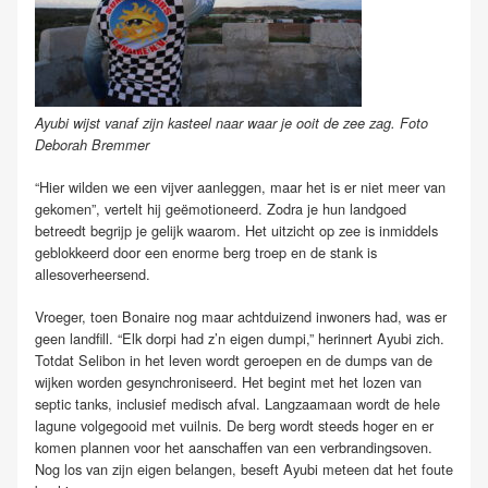
Ayubi wijst vanaf zijn kasteel naar waar je ooit de zee zag. Foto
Deborah Bremmer
“Hier wilden we een vijver aanleggen, maar het is er niet meer van
gekomen”, vertelt hij geëmotioneerd. Zodra je hun landgoed
betreedt begrijp je gelijk waarom. Het uitzicht op zee is inmiddels
geblokkeerd door een enorme berg troep en de stank is
allesoverheersend.
Vroeger, toen Bonaire nog maar achtduizend inwoners had, was er
geen landfill. “Elk dorpi had z’n eigen dumpi,” herinnert Ayubi zich.
Totdat Selibon in het leven wordt geroepen en de dumps van de
wijken worden gesynchroniseerd. Het begint met het lozen van
septic tanks, inclusief medisch afval. Langzaamaan wordt de hele
lagune volgegooid met vuilnis. De berg wordt steeds hoger en er
komen plannen voor het aanschaffen van een verbrandingsoven.
Nog los van zijn eigen belangen, beseft Ayubi meteen dat het foute