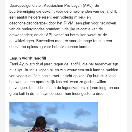
Daaropvolgend stelt Asosiashon Pro Lagun (APL), de
buurtvereniging die opkomt voor de omwonenden van de landfill,
een aantal heldere eisen: een volledig milieu- en
gezondheidsonderzoek door het RIVM; een plan voor het doven
van de ondergrondse branden; tijdelijke relocatie van de
omwonenden; en dat APL vanaf nu betrokken wordt bij de
ontwikkelingen. Bovendien moet er voor de lange termijn een
duurzame oplossing voor het afvalbeheer komen.
Lagun wordt landfill
Farid Ayubi strijdt al jaren tegen de landfill, die pal tegenover zijn
huis ligt. In 1991 kopen hij en zijn vrouw een stuk land te midden
van vogels en flamingo’s, met uitzicht op zee. Op hun stuk land
bouwen ze een opmerkelijk kasteel, waar ze gasten willen
ontvangen. Inmiddels staan de logeerkamers al jaren leeg, en een
grote kuil in de tuin symboliseert hun ineengestorte droom.