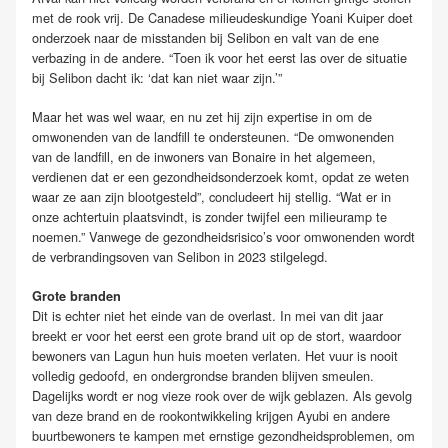
met de rook vrij. De Canadese milieudeskundige Yoani Kuiper doet
onderzoek naar de misstanden bij Selibon en valt van de ene
verbazing in de andere. “Toen ik voor het eerst las over de situatie
bij Selibon dacht ik: ‘dat kan niet waar zijn.’”
Maar het was wel waar, en nu zet hij zijn expertise in om de
omwonenden van de landfill te ondersteunen. “De omwonenden
van de landfill, en de inwoners van Bonaire in het algemeen,
verdienen dat er een gezondheidsonderzoek komt, opdat ze weten
waar ze aan zijn blootgesteld”, concludeert hij stellig. “Wat er in
onze achtertuin plaatsvindt, is zonder twijfel een milieuramp te
noemen.” Vanwege de gezondheidsrisico’s voor omwonenden wordt
de verbrandingsoven van Selibon in 2023 stilgelegd.
Grote branden
Dit is echter niet het einde van de overlast. In mei van dit jaar
breekt er voor het eerst een grote brand uit op de stort, waardoor
bewoners van Lagun hun huis moeten verlaten. Het vuur is nooit
volledig gedoofd, en ondergrondse branden blijven smeulen.
Dagelijks wordt er nog vieze rook over de wijk geblazen. Als gevolg
van deze brand en de rookontwikkeling krijgen Ayubi en andere
buurtbewoners te kampen met ernstige gezondheidsproblemen, om