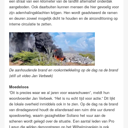
een straal van een kilometer van de landfill alternatief onderdak
aangeboden. Ook daarbuiten kunnen mensen die hier gevoelig voor
zijn ademhalingsklachten krijgen. Hen wordt geadviseerd de ramen
en deuren zoveel mogelijk dicht te houden en de airconditioning op
interne circulatie te zetten.
De aanhoudende brand en rookontwikkeling op de dag na de brand
(still uit video Jan Verbeek)
Moedeloos
“Dit is precies waar we al jaren voor waarschuwen”, meldt hun
woordvoerder Jan Verbeek. “Het is nu echt tijd voor actie.” Dit lijkt
de lokale overheid inmiddels ook in te zien. Op de dag na de brand
van dinsdagavond houdt de eilandsraad een ruim drie uur durend
spoedoverleg, waarin gezaghebber Soliano het vuur aan de
schenen wordt gelegd over de situatie. Een aantal leden van Pro
Lagun die wilden demonstreren op het Wilhelminaplein is ook