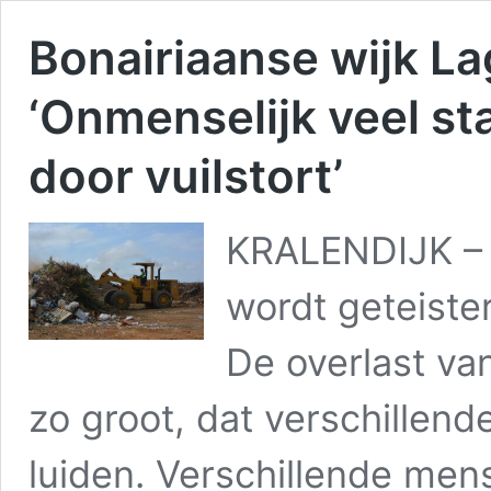
Bonairiaanse wijk La
‘Onmenselijk veel st
door vuilstort’
KRALENDIJK – 
wordt geteiste
De overlast van
zo groot, dat verschillen
luiden. Verschillende men