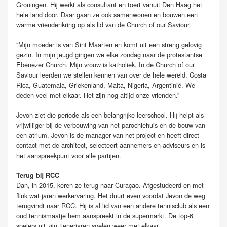
Groningen. Hij werkt als consultant en toert vanuit Den Haag het
hele land door. Daar gaan ze ook samenwonen en bouwen een
warme vriendenkring op als lid van de Church of our Saviour.
“Mijn moeder is van Sint Maarten en komt uit een streng gelovig
gezin. In mijn jeugd gingen we elke zondag naar de protestantse
Ebenezer Church. Mijn vrouw is katholiek. In de Church of our
Saviour leerden we stellen kennen van over de hele wereld. Costa
Rica, Guatemala, Griekenland, Malta, Nigeria, Argentinië. We
deden veel met elkaar. Het zijn nog altijd onze vrienden.”
Jevon ziet die periode als een belangrijke leerschool. Hij helpt als
vrijwilliger bij de verbouwing van het parochiehuis en de bouw van
een atrium. Jevon is de manager van het project en heeft direct
contact met de architect, selecteert aannemers en adviseurs en is
het aanspreekpunt voor alle partijen.
Terug bij RCC
Dan, in 2015, keren ze terug naar Curaçao. Afgestudeerd en met
flink wat jaren werkervaring. Het duurt even voordat Jevon de weg
terugvindt naar RCC. Hij is al lid van een andere tennisclub als een
oud tennismaatje hem aanspreekt in de supermarkt. De top-6
spelers uit zijn tienerjaren spelen weer met elkaar.