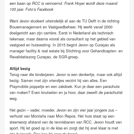
een baan op RCC is vernoemd. Frank Hoyer wordt deze maand
100 jaar. Foto’s Facebook
Want Jevon studeert uiteindelijk af aan de TU Delft in de richting
Bouwmanagement en Vastgoedbeheer. Hij werkt vanaf 2000
doelgericht aan zijn carrière. Eerst in Nederland als technisch
tekenaar, maar daarna vooral als consultant op het gebied van
vastgoed en huisvesting. In 2015 begint Jevon op Curaçao als
manager facility & real estate bij Stichting voor Gehandicapten- en
Revalidatiezorg Curaçao, de SGR-groep.
Altijd bezig
Terug naar die kinderjaren. Jevon is een denkertje, maar ook altijd
bezig. Samen met zijn vriendjes verzint hij van alles. Een
Playmobile poppetje en een zakdoek. Kun je daar een parachute
van maken? Even knutselen en ja hoor, daar zweeft de parachutist
weg.
Het gezin – vader, moeder, Jevon en zijn vier jaar jongere zus –
verhuist van Montaña naar Mon Repos. Het huis staat op een
steenworp afstand van de tennisbanen van RCC. Jevon houdt van
sport. Hij let goed op in de klas en zorgt dat hij snel klaar is met
zijn huiswerk. Dan kan hij naar de baan!