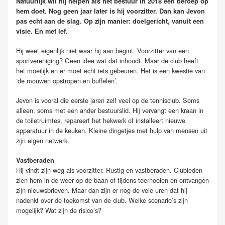
Natuurlijk wil hij helpen als het bestuur in 2018 een beroep op
hem doet. Nog geen jaar later is hij voorzitter. Dan kan Jevon
pas echt aan de slag. Op zijn manier: doelgericht, vanuit een
visie. En met lef.
Hij weet eigenlijk niet waar hij aan begint. Voorzitter van een
sportvereniging? Geen idee wat dat inhoudt. Maar de club heeft
het moeilijk en er moet echt iets gebeuren. Het is een kwestie van
‘de mouwen opstropen en buffelen’.
Jevon is vooral die eerste jaren zelf veel op de tennisclub. Soms
alleen, soms met een ander bestuurslid. Hij vervangt een kraan in
de toiletruimtes, repareert het hekwerk of installeert nieuwe
apparatuur in de keuken. Kleine dingetjes met hulp van mensen uit
zijn eigen netwerk.
Vastberaden
Hij vindt zijn weg als voorzitter. Rustig en vastberaden. Clubleden
zien hem in de weer op de baan of tijdens toernooien en ontvangen
zijn nieuwsbrieven. Maar dan zijn er nog de vele uren dat hij
nadenkt over de toekomst van de club. Welke scenario’s zijn
mogelijk? Wat zijn de risico’s?