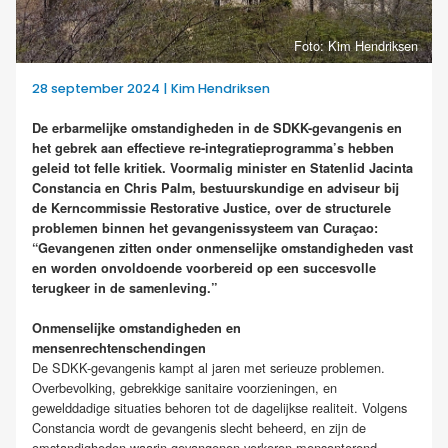
Foto: Kim Hendriksen
28 september 2024 | Kim Hendriksen
De erbarmelijke omstandigheden in de SDKK-gevangenis en
het gebrek aan effectieve re-integratieprogramma’s hebben
geleid tot felle kritiek. Voormalig minister en Statenlid Jacinta
Constancia en Chris Palm, bestuurskundige en adviseur bij
de Kerncommissie Restorative Justice, over de structurele
problemen binnen het gevangenissysteem van Curaçao:
“Gevangenen zitten onder onmenselijke omstandigheden vast
en worden onvoldoende voorbereid op een succesvolle
terugkeer in de samenleving.”
Onmenselijke omstandigheden en
mensenrechtenschendingen
De SDKK-gevangenis kampt al jaren met serieuze problemen.
Overbevolking, gebrekkige sanitaire voorzieningen, en
gewelddadige situaties behoren tot de dagelijkse realiteit. Volgens
Constancia wordt de gevangenis slecht beheerd, en zijn de
omstandigheden waarin gevangenen verkeren mensonterend.