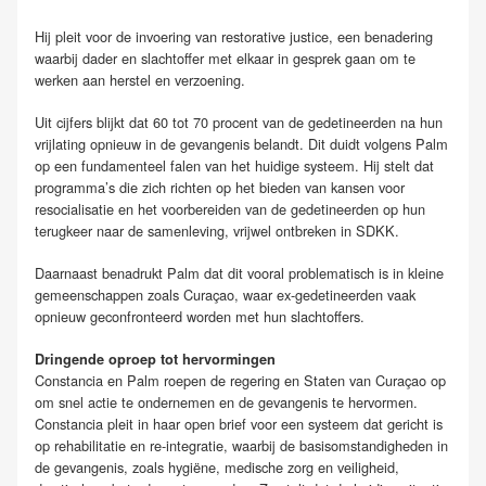
Hij pleit voor de invoering van restorative justice, een benadering
waarbij dader en slachtoffer met elkaar in gesprek gaan om te
werken aan herstel en verzoening.
Uit cijfers blijkt dat 60 tot 70 procent van de gedetineerden na hun
vrijlating opnieuw in de gevangenis belandt. Dit duidt volgens Palm
op een fundamenteel falen van het huidige systeem. Hij stelt dat
programma’s die zich richten op het bieden van kansen voor
resocialisatie en het voorbereiden van de gedetineerden op hun
terugkeer naar de samenleving, vrijwel ontbreken in SDKK.
Daarnaast benadrukt Palm dat dit vooral problematisch is in kleine
gemeenschappen zoals Curaçao, waar ex-gedetineerden vaak
opnieuw geconfronteerd worden met hun slachtoffers.
Dringende oproep tot hervormingen
Constancia en Palm roepen de regering en Staten van Curaçao op
om snel actie te ondernemen en de gevangenis te hervormen.
Constancia pleit in haar open brief voor een systeem dat gericht is
op rehabilitatie en re-integratie, waarbij de basisomstandigheden in
de gevangenis, zoals hygiëne, medische zorg en veiligheid,