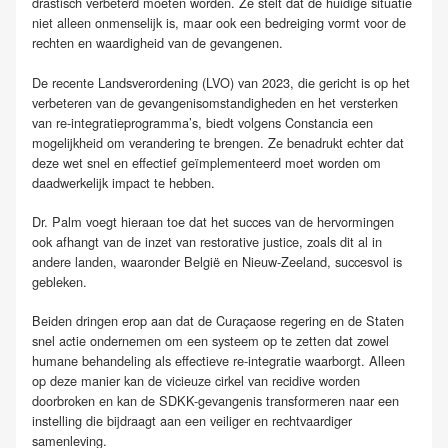
drastisch verbeterd moeten worden. Ze stelt dat de huidige situatie
niet alleen onmenselijk is, maar ook een bedreiging vormt voor de
rechten en waardigheid van de gevangenen.
De recente Landsverordening (LVO) van 2023, die gericht is op het
verbeteren van de gevangenisomstandigheden en het versterken
van re-integratieprogramma’s, biedt volgens Constancia een
mogelijkheid om verandering te brengen. Ze benadrukt echter dat
deze wet snel en effectief geïmplementeerd moet worden om
daadwerkelijk impact te hebben.
Dr. Palm voegt hieraan toe dat het succes van de hervormingen
ook afhangt van de inzet van restorative justice, zoals dit al in
andere landen, waaronder België en Nieuw-Zeeland, succesvol is
gebleken.
Beiden dringen erop aan dat de Curaçaose regering en de Staten
snel actie ondernemen om een systeem op te zetten dat zowel
humane behandeling als effectieve re-integratie waarborgt. Alleen
op deze manier kan de vicieuze cirkel van recidive worden
doorbroken en kan de SDKK-gevangenis transformeren naar een
instelling die bijdraagt aan een veiliger en rechtvaardiger
samenleving.