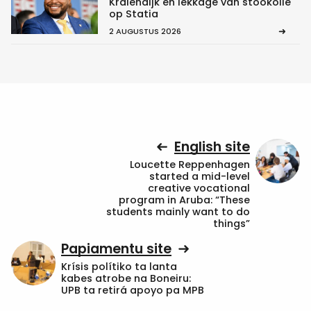
Kralendijk en lekkage van stookolie
op Statia
2 AUGUSTUS 2026
English site
Loucette Reppenhagen
started a mid-level
creative vocational
program in Aruba: “These
students mainly want to do
things”
Papiamentu site
Krísis polítiko ta lanta
kabes atrobe na Boneiru:
UPB ta retirá apoyo pa MPB