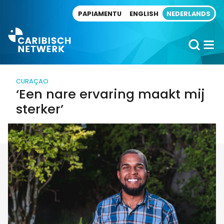
Direct naar artikel
PAPIAMENTU
ENGLISH
NEDERLANDS
CURAÇAO
‘Een nare ervaring maakt mij
sterker’