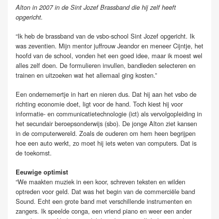
Alton in 2007 in de Sint Jozef Brassband die hij zelf heeft
opgericht.
“Ik heb de brassband van de vsbo-school Sint Jozef opgericht. Ik
was zeventien. Mijn mentor juffrouw Jeandor en meneer Cijntje, het
hoofd van de school, vonden het een goed idee, maar ik moest wel
alles zelf doen. De formulieren invullen, bandleden selecteren en
trainen en uitzoeken wat het allemaal ging kosten.”
Een ondernemertje in hart en nieren dus. Dat hij aan het vsbo de
richting economie doet, ligt voor de hand. Toch kiest hij voor
informatie- en communicatietechnologie (ict) als vervolgopleiding in
het secundair beroepsonderwijs (sbo). De jonge Alton ziet kansen
in de computerwereld. Zoals de ouderen om hem heen begrijpen
hoe een auto werkt, zo moet hij iets weten van computers. Dat is
de toekomst.
Eeuwige optimist
“We maakten muziek in een koor, schreven teksten en wilden
optreden voor geld. Dat was het begin van de commerciële band
Sound. Echt een grote band met verschillende instrumenten en
zangers. Ik speelde conga, een vriend piano en weer een ander