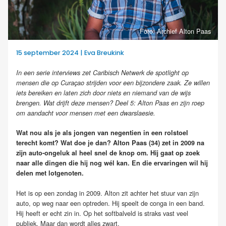
Foto: Archief Alton Paas
15 september 2024 | Eva Breukink
In een serie interviews zet Caribisch Netwerk de spotlight op
mensen die op Curaçao strijden voor een bijzondere zaak. Ze willen
iets bereiken en laten zich door niets en niemand van de wijs
brengen. Wat drijft deze mensen? Deel 5: Alton Paas en zijn roep
om aandacht voor mensen met een dwarslaesie.
Wat nou als je als jongen van negentien in een rolstoel
terecht komt? Wat doe je dan? Alton Paas (34) zet in 2009 na
zijn auto-ongeluk al heel snel de knop om. Hij gaat op zoek
naar alle dingen die hij nog wél kan. En die ervaringen wil hij
delen met lotgenoten.
Het is op een zondag in 2009. Alton zit achter het stuur van zijn
auto, op weg naar een optreden. Hij speelt de conga in een band.
Hij heeft er echt zin in. Op het softbalveld is straks vast veel
publiek. Maar dan wordt alles zwart.