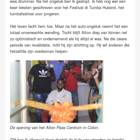
was drummer. Na het ongeluk ben ik gestopt. Ik heb nog wel een
keer teksten geschreven voor het Festival di Tumba Hubenil, het
tumbafestival voor jongeren.
Het leven lacht hem toe. Maar na het auto-ongeluk neemt het een
totaal onverwachte wending. Tocht blijft Alton diep van binnen net
zo optimistisch en ondernemend als hij altijd al was. Na die zware
periode van revalidatie, richt hij zijn stichting op. Hij wil anderen die
hetzelfde zijn overkomen helpen.
De opening van het Alton Paas Centrum in Colon.
“Dit kan ik allemaal doen dankzij de hulp van vrienden en familie.