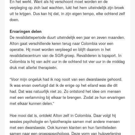
En het werkt. Want als hij verschoont moet worden en de
verpleging op zich laat wachten, lukt het hem uiteindelijk zijn broek
uit te krijgen. Dus kan hij dat, in zijn eigen tempo, elke ochtend zelf
doen.
Ervaringen delen
De revalidatieperiode duurt uiteindelijk een jaar en zeven maanden.
Alton gaat verschillende keren terug naar Colombia voor een
operatie. Hij moet worden verpleegd en blijft daarom in het
revalidatiecentrum van de SGR-groep. Revalideren is topsport. In
Colombia is hij van acht uur in de ochtend tot vier uur in de middag
druk met allerlei therapieën.
“Voor mijn ongeluk had ik nog nooit van een dwarslaesie gehoord.
Ik was ervan overtuigd dat ik de enige op het eiland was die dit
had. Dat was natuurlijk niet zo. Zo ontstond het idee om mensen
met een verlamming bij elkaar te brengen. Zodat ze hun ervaringen
met elkaar kunnen delen.”
Hoe mooi dat is, ontdekt Alton zelf in Colombia. Daar volgt hij
sessies psychologie en fysiotherapie samen met andere mensen
met een dwarslaesie. Ook kunnen klanten en hun familieleden
samen naar een groepspsycholoog. Deze vorm van hulpverlening