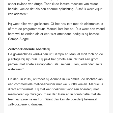
onder invloed van drugs. Toen ik de laatste machine van straat
haalde, voelde dat als een enorme opluchting. Alsof ik weer vrijuit
kon ademen.”
Hij weet alles van gokkasten. Of het nou iets met de elektronica is
of met de programmatuur, Manuel lost het op. Dus weet een vriend
hem wel te vinden als er een ‘slot attendant’ nodig is bij bordeel
Campo Alegre.
Zelfvoorzienende boerderij
De gokmachines verdwijnen uit Campo en Manuel stort zich op de
plantage bij zijn huis. Hij pakt het groots aan. “Ik had een groot
perceel met zoete aardappelen, sla, selderij, uien, koriander, zelfs
waterkers.”
En dan, in 2015, ontmoet hij Adriana in Colombia, de dochter van
een commerciële melkveehouder met wel 2.000 koeien. Manuel is
direct enthousiast. Hij ziet een toekomst voor een boerderij met
melkkoeien op Curaçao, maar dan klein en in combinatie met de
teelt van groente en fruit. Want dan kan de boerderij helemaal
zelfvoorzienend draaien.