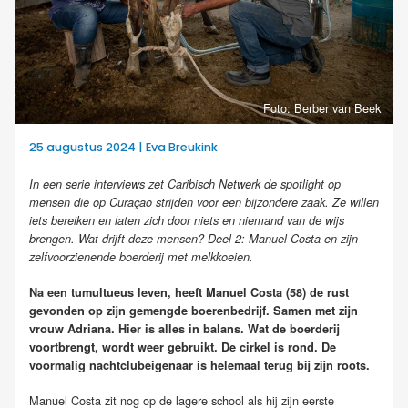
Foto: Berber van Beek
25 augustus 2024 | Eva Breukink
In een serie interviews zet Caribisch Netwerk de spotlight op
mensen die op Curaçao strijden voor een bijzondere zaak. Ze willen
iets bereiken en laten zich door niets en niemand van de wijs
brengen. Wat drijft deze mensen? Deel 2: Manuel Costa en zijn
zelfvoorzienende boerderij met melkkoeien.
Na een tumultueus leven, heeft Manuel Costa (58) de rust
gevonden op zijn gemengde boerenbedrijf. Samen met zijn
vrouw Adriana. Hier is alles in balans. Wat de boerderij
voortbrengt, wordt weer gebruikt. De cirkel is rond. De
voormalig nachtclubeigenaar is helemaal terug bij zijn roots.
Manuel Costa zit nog op de lagere school als hij zijn eerste