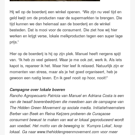
Hij wil op de boerderij een winkel openen. “We zijn nu veel tijd en
geld kwijt om de producten naar de supermarkten te brengen. Die
tijd kunnen we dan helemaal aan de boerderij en de winkel
besteden. Dat is mooi voor de consument. Die ziet hoe wij hier
werken en krijgt verse, lokale melkproducten tegen een super lage
prijs.”
Hier op de boerderij is hij op zijn plek. Manuel heeft nergens spijt
van. “Ik heb zo veel geleerd. Waar je me ook zet, werk ik. Als iets
kapot is, repareer ik het. Maar hier leef ik relaxed. Natuurlijk zijn er
momenten van stress, maar als je het goed organiseert, heb je
gewoon een rustig leven. En ik geef nooit op hoor, nooit!”
Campagne over lokale boeren
Rancho Agropecuario Patricia van Manuel en Adriana Costa is een
van de twaalf boerenbedrijven die meedoen aan de campagne van
The Hidden Green Movement op sociale media. Initiatiefneemsters
Berber van Beek en Reina Keijzers proberen de Curaçaose
consument bewust te maken van wat er lokaal geproduceerd wordt
aan voedsel. Het motto van de beweging is: ‘Kumpra Lokal’, koop
lokaal. Ga naar www.thehiddengreenmovement.com voor meer