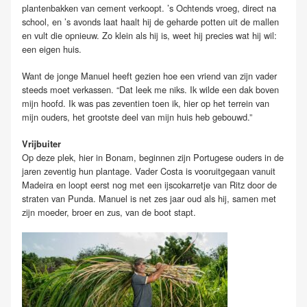
plantenbakken van cement verkoopt. ’s Ochtends vroeg, direct na
school, en ’s avonds laat haalt hij de geharde potten uit de mallen
en vult die opnieuw. Zo klein als hij is, weet hij precies wat hij wil:
een eigen huis.
Want de jonge Manuel heeft gezien hoe een vriend van zijn vader
steeds moet verkassen. “Dat leek me niks. Ik wilde een dak boven
mijn hoofd. Ik was pas zeventien toen ik, hier op het terrein van
mijn ouders, het grootste deel van mijn huis heb gebouwd.”
Vrijbuiter
Op deze plek, hier in Bonam, beginnen zijn Portugese ouders in de
jaren zeventig hun plantage. Vader Costa is vooruitgegaan vanuit
Madeira en loopt eerst nog met een ijscokarretje van Ritz door de
straten van Punda. Manuel is net zes jaar oud als hij, samen met
zijn moeder, broer en zus, van de boot stapt.