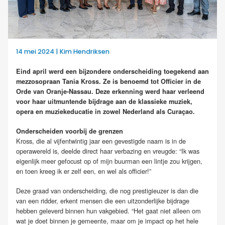
14 mei 2024 | Kim Hendriksen
Eind april werd een bijzondere onderscheiding toegekend aan
mezzosopraan Tania Kross. Ze is benoemd tot Officier in de
Orde van Oranje-Nassau. Deze erkenning werd haar verleend
voor haar uitmuntende bijdrage aan de klassieke muziek,
opera en muziekeducatie in zowel Nederland als Curaçao.
Onderscheiden voorbij de grenzen
Kross, die al vijfentwintig jaar een gevestigde naam is in de
operawereld is, deelde direct haar verbazing en vreugde: “Ik was
eigenlijk meer gefocust op of mijn buurman een lintje zou krijgen,
en toen kreeg ik er zelf een, en wel als officier!”
Deze graad van onderscheiding, die nog prestigieuzer is dan die
van een ridder, erkent mensen die een uitzonderlijke bijdrage
hebben geleverd binnen hun vakgebied. “Het gaat niet alleen om
wat je doet binnen je gemeente, maar om je impact op het hele