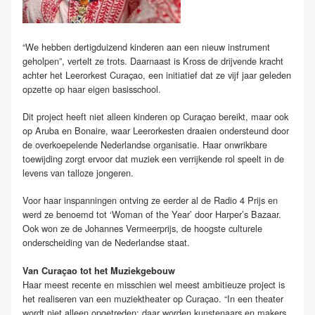
“We hebben dertigduizend kinderen aan een nieuw instrument
geholpen”, vertelt ze trots. Daarnaast is Kross de drijvende kracht
achter het Leerorkest Curaçao, een initiatief dat ze vijf jaar geleden
opzette op haar eigen basisschool.
Dit project heeft niet alleen kinderen op Curaçao bereikt, maar ook
op Aruba en Bonaire, waar Leerorkesten draaien ondersteund door
de overkoepelende Nederlandse organisatie. Haar onwrikbare
toewijding zorgt ervoor dat muziek een verrijkende rol speelt in de
levens van talloze jongeren.
Voor haar inspanningen ontving ze eerder al de Radio 4 Prijs en
werd ze benoemd tot ‘Woman of the Year’ door Harper’s Bazaar.
Ook won ze de Johannes Vermeerprijs, de hoogste culturele
onderscheiding van de Nederlandse staat.
Van Curaçao tot het Muziekgebouw
Haar meest recente en misschien wel meest ambitieuze project is
het realiseren van een muziektheater op Curaçao. “In een theater
wordt niet alleen opgetreden; daar worden kunstenaars en makers