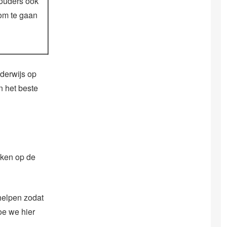
‘ouders ook
 om te gaan
derwijs op
n het beste
aken op de
 helpen zodat
oe we hier