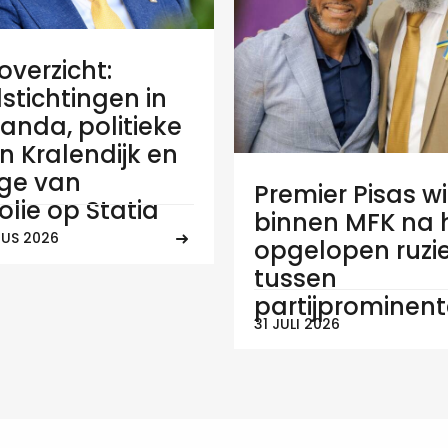
verzicht:
stichtingen in
anda, politieke
 in Kralendijk en
ge van
Premier Pisas wi
olie op Statia
binnen MFK na
US 2026
opgelopen ruzi
tussen
partijprominen
31 JULI 2026