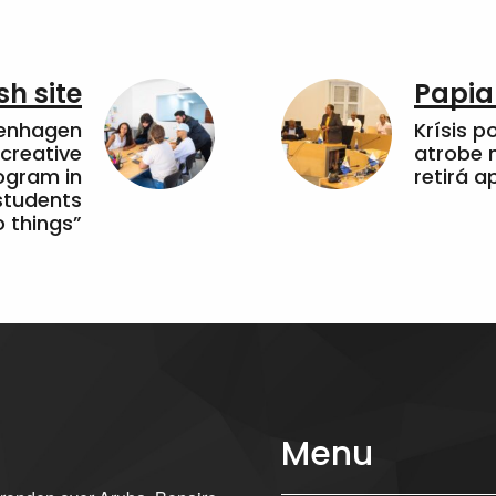
sh site
Papia
penhagen
Krísis p
 creative
atrobe n
ogram in
retirá 
students
 things”
Menu