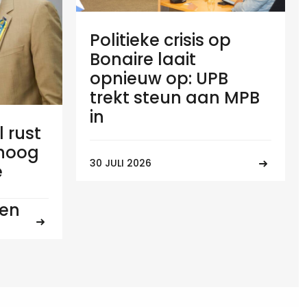
Politieke crisis op
Bonaire laait
opnieuw op: UPB
trekt steun aan MPB
in
l rust
 hoog
30 JULI 2026
e
ten