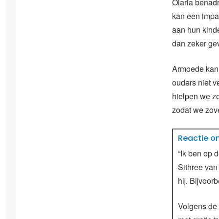
Olaria benadr
kan een impac
aan hun kinde
dan zeker ge
Armoede kan e
ouders niet v
hielpen we ze
zodat we zove
Reactie on
“Ik ben op 
Sithree van
hij. Bijvoo
Volgens de 