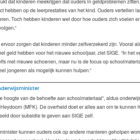
ukt dat kinderen meekrijgen dat ouders in geldproblemen zitten.
t hebben op de leerprestaties van het kind. Ouders vertellen lan
ren. Toch hebben kinderen wel door hoe ouders zich voelen en
volgen.”
rvoor zorgen dat kinderen minder zelfverzekerd zijn. Vooral als 
eel geld hebben voor het nieuwe schooljaar, ziet SIGE. “In het v
lfs met nieuwe schoenen, maar nu is de focus op schoolmateria
el jongeren als mogelijk kunnen hulpen.”
derwijsminister
de hoogte van de behoefte aan schoolmateriaal”, aldus onderwij
 Heydoorn (MFK). De overheid doet er alles aan om te kunnen h
rbeeld door subsidie te geven aan SIGE zelf.
minister kunnen ouders ook op andere manieren geholpen wor