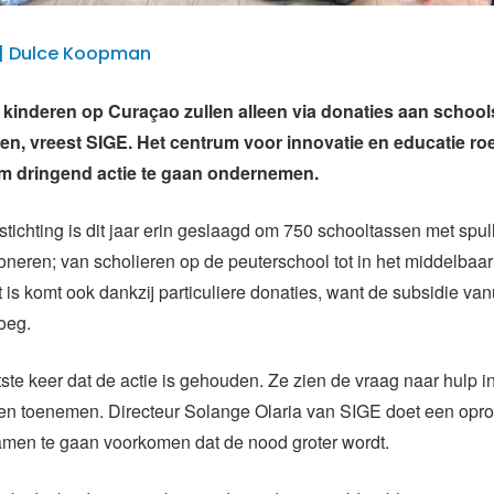
3 | Dulce Koopman
kinderen op Curaçao zullen alleen via donaties aan school
en, vreest
SIGE. Het centrum voor innovatie en educatie ro
om dringend actie te gaan ondernemen.
tichting is dit jaar erin geslaagd om 750 schooltassen met spu
oneren; van scholieren op de peuterschool tot in het middelbaar
t is komt ook dankzij particuliere donaties, want de subsidie van
noeg.
tste keer dat de actie is gehouden. Ze zien de vraag naar hulp i
ren toenemen. Directeur Solange Olaria van SIGE doet een opr
amen te gaan voorkomen dat de nood groter wordt.