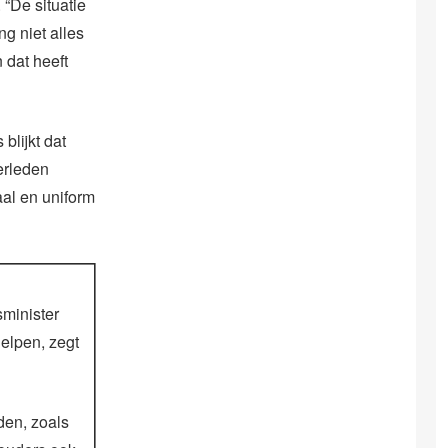
 “De situatie
g niet alles
 dat heeft
blijkt dat
erleden
al en uniform
sminister
elpen, zegt
den, zoals