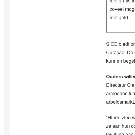
met gratis t
zoveel moge
met geld.
SIGE biedt pr
Curaçao. De o
kunnen begele
Ouders will
Directeur Ola
armoedesitua
arbeidsmarkt.
“Hierin zien 
ze aan hun c
invulling aan