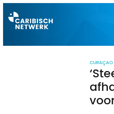
Direct naar a
CURAÇAO
‘Ste
afha
voor