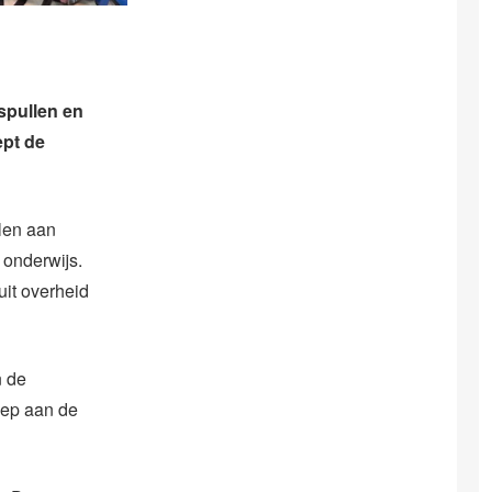
spullen en
ept de
llen aan
 onderwijs.
uit overheid
n de
oep aan de