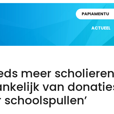
rtikel
PAPIAMENTU
ACTUEEL
eds meer scholiere
nkelijk van donatie
 schoolspullen’