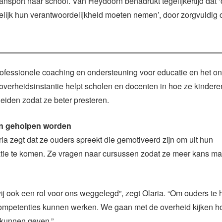
ransport naar school. Van Heydoorn benadrukt tegelijkertijd dat 
lijk hun verantwoordelijkheid moeten nemen’, door zorgvuldig
ofessionele coaching en ondersteuning voor educatie en het on
verheidsinstantie helpt scholen en docenten in hoe ze kindere
iden zodat ze beter presteren.
en geholpen worden
ria zegt dat ze ouders spreekt die gemotiveerd zijn om uit hun
tie te komen. Ze vragen naar cursussen zodat ze meer kans m
wij ook een rol voor ons weggelegd”, zegt Olaria. “Om ouders te
ompetenties kunnen werken. We gaan met de overheid kijken h
 kunnen geven.”