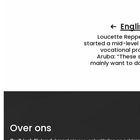
Engli
Loucette Rep
started a mid-level
vocational pr
Aruba: “These 
mainly want to do
Over ons