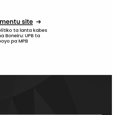
mentu site
olítiko ta lanta kabes
a Boneiru: UPB ta
apoyo pa MPB