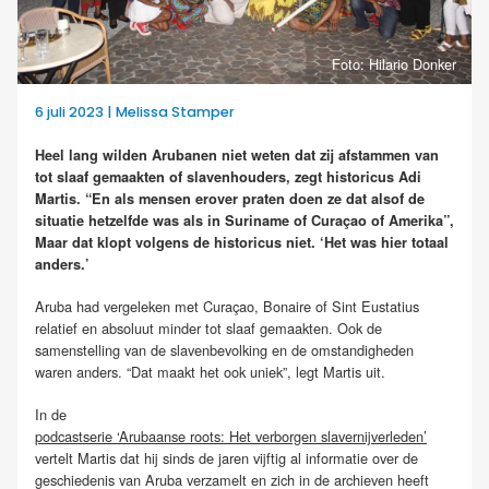
Foto: Hilario Donker
6 juli 2023 | Melissa Stamper
Heel lang wilden Arubanen niet weten dat zij afstammen van
tot slaaf gemaakten of slavenhouders, zegt historicus Adi
Martis. “En als mensen erover praten doen ze dat alsof de
situatie hetzelfde was als in Suriname of Curaçao of Amerika”,
Maar dat klopt volgens de historicus niet. ‘Het was hier totaal
anders.’
Aruba had vergeleken met Curaçao, Bonaire of Sint Eustatius
relatief en absoluut minder tot slaaf gemaakten. Ook de
samenstelling van de slavenbevolking en de omstandigheden
waren anders. “Dat maakt het ook uniek”, legt Martis uit.
In de
podcastserie ‘Arubaanse roots: Het verborgen slavernijverleden’
vertelt Martis dat hij sinds de jaren vijftig al informatie over de
geschiedenis van Aruba verzamelt en zich in de archieven heeft