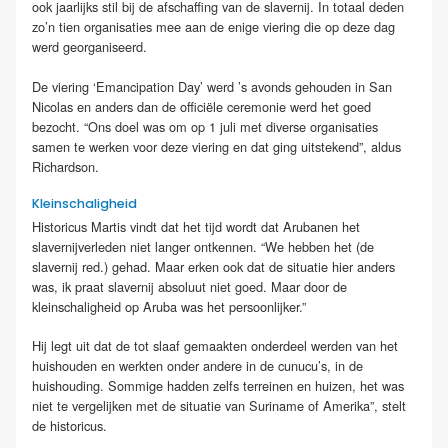
ook jaarlijks stil bij de afschaffing van de slavernij. In totaal deden
zo’n tien organisaties mee aan de enige viering die op deze dag
werd georganiseerd.
De viering ‘Emancipation Day’ werd ’s avonds gehouden in San
Nicolas en anders dan de officiële ceremonie werd het goed
bezocht. “Ons doel was om op 1 juli met diverse organisaties
samen te werken voor deze viering en dat ging uitstekend”, aldus
Richardson.
Kleinschaligheid
Historicus Martis vindt dat het tijd wordt dat Arubanen het
slavernijverleden niet langer ontkennen. “We hebben het (de
slavernij red.) gehad. Maar erken ook dat de situatie hier anders
was, ik praat slavernij absoluut niet goed. Maar door de
kleinschaligheid op Aruba was het persoonlijker.”
Hij legt uit dat de tot slaaf gemaakten onderdeel werden van het
huishouden en werkten onder andere in de cunucu’s, in de
huishouding. Sommige hadden zelfs terreinen en huizen, het was
niet te vergelijken met de situatie van Suriname of Amerika”, stelt
de historicus.