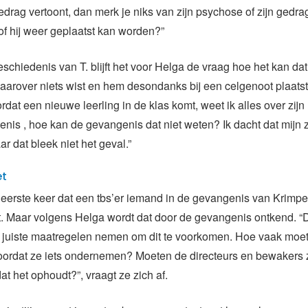
drag vertoont, dan merk je niks van zijn psychose of zijn gedra
f hij weer geplaatst kan worden?”
schiedenis van T. blijft het voor Helga de vraag hoe het kan dat
arover niets wist en hem desondanks bij een celgenoot plaatste
rdat een nieuwe leerling in de klas komt, weet ik alles over zijn
nis , hoe kan de gevangenis dat niet weten? Ik dacht dat mijn 
r dat bleek niet het geval.”
et
e eerste keer dat een tbs’er iemand in de gevangenis van Krimp
t. Maar volgens Helga wordt dat door de gevangenis ontkend. “
e juiste maatregelen nemen om dit te voorkomen. Hoe vaak moet
ordat ze iets ondernemen? Moeten de directeurs en bewakers z
at het ophoudt?”, vraagt ze zich af.