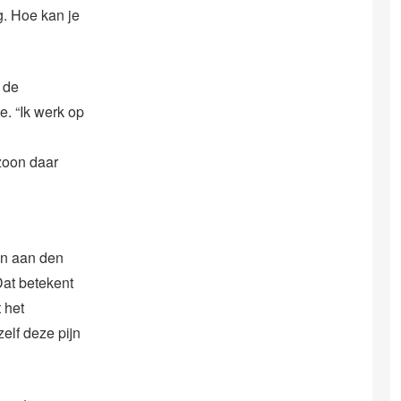
g. Hoe kan je
 de
. “Ik werk op
zoon daar
en aan den
Dat betekent
 het
elf deze pijn