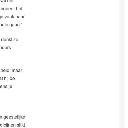
Wat het
 probeer het
 ga vaak naar
r te gaan.”
 denkt ze
anders
sheid, maar
t hij de
wens je
n geestelijke
icijnen slikt