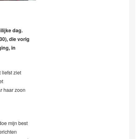
lijke dag.
0), die vorig
ing, in
liefst ziet
et
ar haar zoon
doe mijn best
erichten