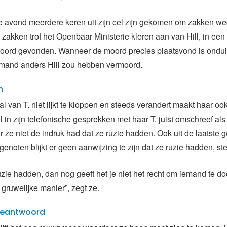
e avond meerdere keren uit zijn cel zijn gekomen om zakken we
 zakken trof het Openbaar Ministerie kleren aan van Hill, in ee
koord gevonden. Wanneer de moord precies plaatsvond is onduid
 iemand anders Hill zou hebben vermoord.
n
al van T. niet lijkt te kloppen en steeds verandert maakt haar oo
ill in zijn telefonische gesprekken met haar T. juist omschreef als
ze niet de indruk had dat ze ruzie hadden. Ook uit de laatste 
genoten blijkt er geen aanwijzing te zijn dat ze ruzie hadden, ste
ruzie hadden, dan nog geeft het je niet het recht om iemand te d
 gruwelijke manier”, zegt ze.
beantwoord