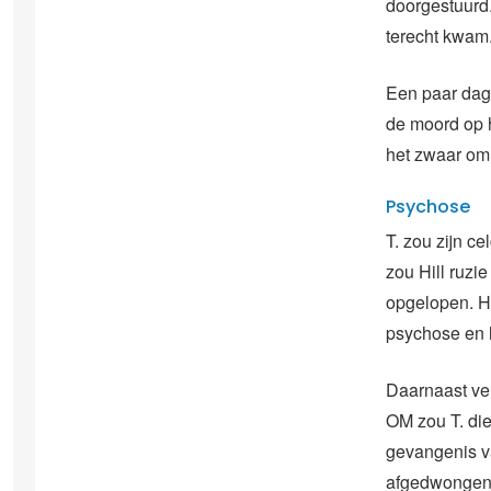
doorgestuurd.
terecht kwam.
Een paar dage
de moord op 
het zwaar om 
Psychose
T. zou zijn c
zou Hill ruz
opgelopen. Hi
psychose en h
Daarnaast ver
OM zou T. die
gevangenis v
afgedwongen 