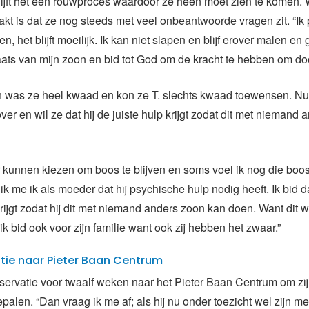
ijft het een rouwproces waardoor ze heen moet zien te komen. 
akt is dat ze nog steeds met veel onbeantwoorde vragen zit. “Ik
n, het blijft moeilijk. Ik kan niet slapen en blijf erover malen en
ats van mijn zoon en bid tot God om de kracht te hebben om doo
n was ze heel kwaad en kon ze T. slechts kwaad toewensen. Nu
er en wil ze dat hij de juiste hulp krijgt zodat dit met niemand 
r kunnen kiezen om boos te blijven en soms voel ik nog die boo
ik me ik als moeder dat hij psychische hulp nodig heeft. Ik bid da
rijgt zodat hij dit met niemand anders zoon kan doen. Want dit 
ik bid ook voor zijn familie want ook zij hebben het zwaar.”
tie naar Pieter Baan Centrum
bservatie voor twaalf weken naar het Pieter Baan Centrum om zij
palen. “Dan vraag ik me af; als hij nu onder toezicht wel zijn med