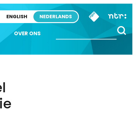
ENGLISH
NEDERLANDS
OVER ONS
l
ie