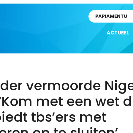
rtikel
PAPIAMENTU
ACTUEEL
der vermoorde Nige
: ‘Kom met een wet d
iedt tbs’ers met
ren op te sluiten’