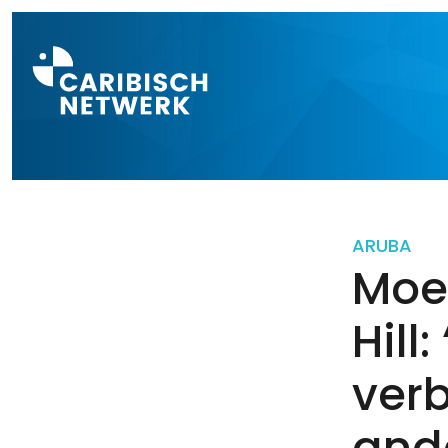
Direct naar a
ARUBA
Moe
Hill
verb
ande