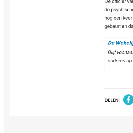
De officier v
de psychische
nog een keer 
gebeurt en da
De Wekeli
Blijf voort
anderen op
DELEN: