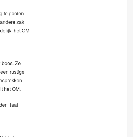
g te gooien.
n andere zak
elijk, het OM
k boos. Ze
 een rustige
gesprekken
lt het OM.
oden laat