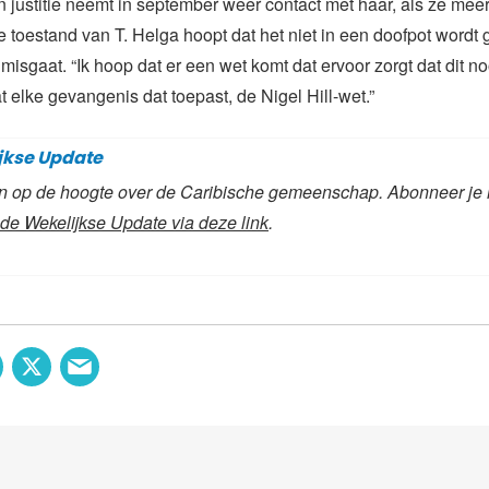
an justitie neemt in september weer contact met haar, als ze me
 toestand van T. Helga hoopt dat het niet in een doofpot wordt 
misgaat. “Ik hoop dat er een wet komt dat ervoor zorgt dat dit n
t elke gevangenis dat toepast, de Nigel Hill-wet.”
jkse Update
aan op de hoogte over de Caribische gemeenschap. Abonneer je 
de Wekelijkse Update via deze link
.