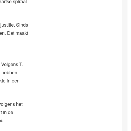
artse spiraal
ustitie. Sinds
en. Dat maakt
 Volgens T.
n hebben
kte in een
volgens het
t in de
ou