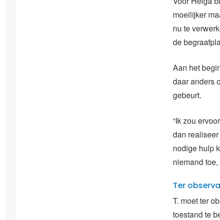
Voor Helga bl
moeilijker ma
nu te verwerke
de begraafpla
Aan het begi
daar anders ov
gebeurt.
“Ik zou ervoo
dan realiseer 
nodige hulp k
niemand toe, 
Ter observa
T. moet ter o
toestand te be