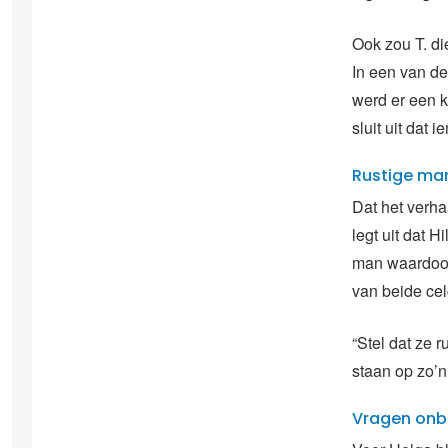
Ook zou T. di
In een van de
werd er een 
sluit uit dat
Rustige ma
Dat het verha
legt uit dat H
man waardoor 
van beide cel
“Stel dat ze 
staan op zo’n
Vragen on