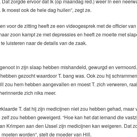
 Dat zorgde ervoor dat ik (op maandag red.) weer in een neerwa
 Ik moest ook de hele dag huilen”, zegt ze.
n voor de zitting heeft ze een videogesprek met de officier van j
haar zoon kampt ze met depressies en heeft ze moeite met slap
te luisteren naar de details van de zaak.
elgenoot in zijn slaap hebben mishandeld, gewurgd en vermoord.
ie hebben gezocht waardoor T. bang was. Ook zou hij schramme
ll zou hem hebben aangevallen en moest T. zich verweren, raa
erinnerde zich niks meer.
klaarde T. dat hij zijn medicijnen niet zou hebben gehad, maar 
 zelf zou hebben geweigerd. “Hoe kan het dat iemand die vastzi
an Krimpen aan den IJssel zijn medicijnen kan weigeren. Dat z
moeten worden”, stelt de moeder van Hill.