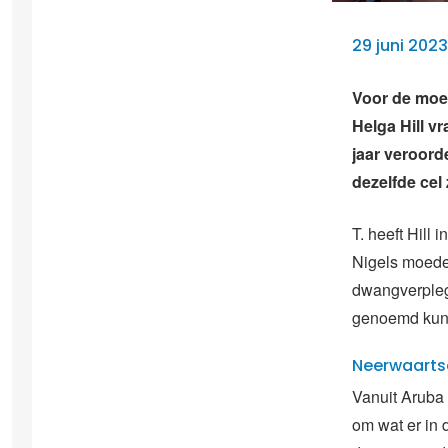
29 juni 202
Voor de moed
Helga Hill vr
jaar veroorde
dezelfde cel 
T. heeft Hill 
Nigels moeder
dwangverplegi
genoemd kunn
Neerwaartse
Vanuit Aruba 
om wat er in 