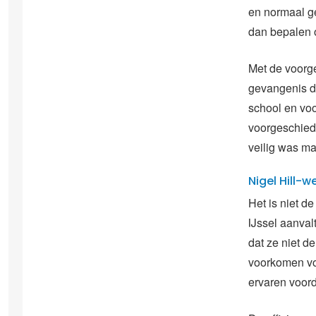
en normaal ge
dan bepalen o
Met de voorge
gevangenis da
school en voo
voorgeschiede
veilig was maa
Nigel Hill-w
Het is niet d
IJssel aanval
dat ze niet d
voorkomen vo
ervaren voord