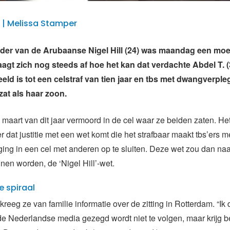
3 | Melissa Stamper
er van de Arubaanse Nigel Hill (24) was maandag een moei
aagt zich nog steeds af hoe het kan dat verdachte Abdel T. (3
eld is tot een celstraf van tien jaar en tbs met dwangverpleg
zat als haar zoon.
in maart van dit jaar vermoord in de cel waar ze beiden zaten. Het 
 dat justitie met een wet komt die het strafbaar maakt tbs’ers m
ng in een cel met anderen op te sluiten. Deze wet zou dan na
en worden, de ‘Nigel Hill’-wet.
 spiraal
kreeg ze van familie informatie over de zitting in Rotterdam. “Ik 
de Nederlandse media gezegd wordt niet te volgen, maar krijg b