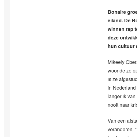
Bonaire groe
eiland. De B
winnen rap t
deze ontwikk
hun cultuur e
Mikeely Obers
woonde ze op
is ze afgestu
in Nederland 
langer ik van
nooit naar kr
Van een afsta
veranderen. “E