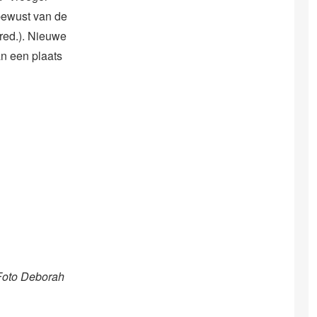
bewust van de
 red.). Nieuwe
an een plaats
 Foto Deborah