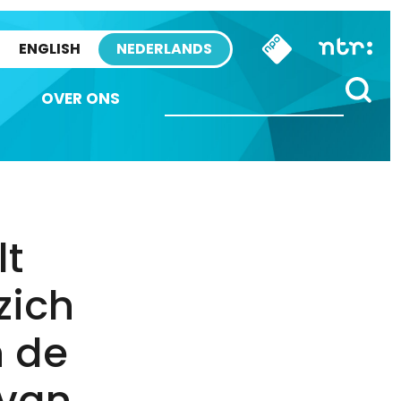
ENGLISH
NEDERLANDS
OVER ONS
lt
zich
 de
 van