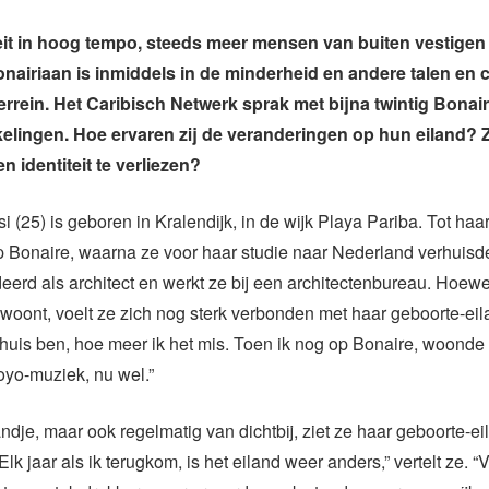
it in hoog tempo, steeds meer mensen van buiten vestigen 
onairiaan is inmiddels in de minderheid en andere talen en 
errein. Het Caribisch Netwerk sprak met bijna twintig Bonai
elingen. Hoe ervaren zij de veranderingen op hun eiland? 
n identiteit te verliezen?
i (25) is geboren in Kralendijk, in de wijk Playa Pariba. Tot haa
 Bonaire, waarna ze voor haar studie naar Nederland verhuisd
deerd als architect en werkt ze bij een architectenbureau. Hoewe
woont, voelt ze zich nog sterk verbonden met haar geboorte-eil
 huis ben, hoe meer ik het mis. Toen ik nog op Bonaire, woonde l
ioyo-muziek, nu wel.”
ndje, maar ook regelmatig van dichtbij, ziet ze haar geboorte-ei
lk jaar als ik terugkom, is het eiland weer anders,” vertelt ze. “