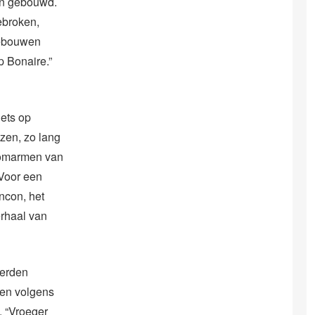
en gebouwd.
ebroken,
gebouwen
p Bonaire.”
iets op
zen, zo lang
t omarmen van
 Voor een
ncon, het
erhaal van
werden
ten volgens
 “Vroeger