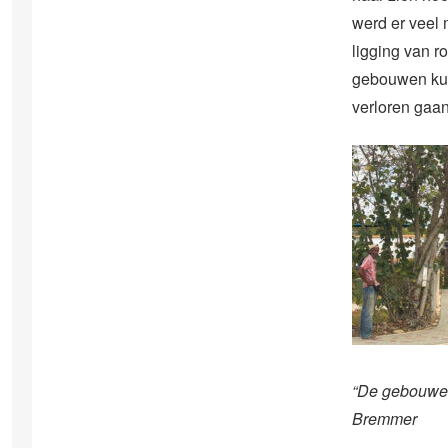
werd er veel
ligging van r
gebouwen kunn
verloren gaan
“De gebouwen 
Bremmer