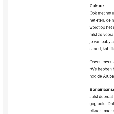
Cultuur
Ook met het i
het eten, de 
wordt op het 
mist ze voora
je van baby a
strand, kabrit
Obersi merkt 
“We hebben h
nog de Arubaan
Bonairiaanse
Juist doordat
gegroeid. Dat 
elkaar, maar 