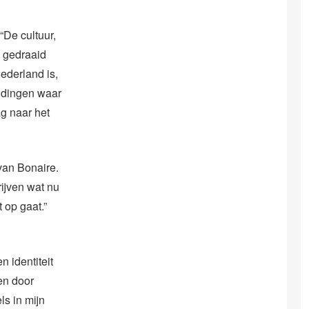
“De cultuur,
k gedraaid
ederland is,
n dingen waar
g naar het
van Bonaire.
ijven wat nu
t op gaat.”
n identiteit
len door
ls in mijn