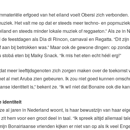
mmateriële erfgoed van het eiland voelt Obersi zich verbonden. 
muziek. Het valt me op dat er steeds meer techno- en popmuzie
eiland en steeds minder lokale muziek of reggaeton.” Als ze in N
l de feestdagen als Dia di Rincon, carnaval en Regatta. “Dit zij
f aan bij betrokken was.” Maar ook de gewone dingen: op zonda
u stobá eten bij Maiky Snack. “Ik mis het eten echt héél erg!”
dat meer leeftijdsgenoten zich zorgen maken over de toekomst 
et al met Aruba zien gebeuren. Ik zou niet goed kunnen omschr
se identiteit is,” bekent ze. “Ik wil niet dat Bonaire ook die kan
 identiteit
 ze al jaren in Nederland woont, is haar bewustzijn van haar eige
zit hem voor een groot deel in taal. “Ik spreek altijd allemaal ta
mijn Bonairiaanse vrienden kijken er niet van op als ik veel Enge