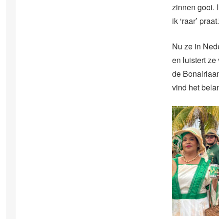
zinnen gooi. 
ik ‘raar’ praat.
Nu ze in Nede
en luistert z
de Bonairiaans
vind het bela