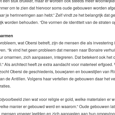
het een stuk drukker, maar er worden ook steeds meer woonwijk
jammer om te zien dat hiervoor soms oude gebouwen worden afg
 je herinneringen aan hebt.” Zelf vindt ze het belangrijk dat 
jk worden behouden. “Die vormen de identiteit van de straten o
marmen
probleem, wat Obersi betreft, zijn de mensen die als investering 
en. “Ik vind het geen probleem dat mensen naar Bonaire verhui
uur omarmen, zich aanpassen, integreren. Dat betekent ook he
l.” Als architect heeft ze extra aandacht voor materieel erfgoed.
zocht Obersi de geschiedenis, bouwjaren en bouwstijlen van Ri
an de Antillen. Volgens haar vertellen de gebouwen daar het v
aties.
 bijvoorbeeld zien wat voor religie er gold, welke materialen er 
 welke manier er gebouwd werd en waarom.” Oude gebouwen la
e mensen vroeger leefden en zich aanpasten aan hun omgeving.