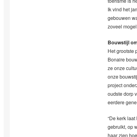
toerisme is 
Ik vind het 
gebouwen waar
zoveel mogeli
Bouwstijl o
Het grootste 
Bonaire bouw
ze onze cult
onze bouwstij
project onder
oudste dorp v
eerdere gener
“De kerk laat
gebruikt, op
haar zien ho