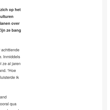
zich op het
culturen
rianen over
Zijn ze bang
r achttiende
e. Inmiddels
l ze al jaren
and. “Hoe
uisterde ik
land
Vooral qua