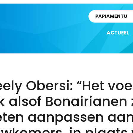
rtikel
PAPIAMENTU
ACTUEEL
ely Obersi: “Het voe
 alsof Bonairianen 
ten aanpassen aan
wkomers, in plaats