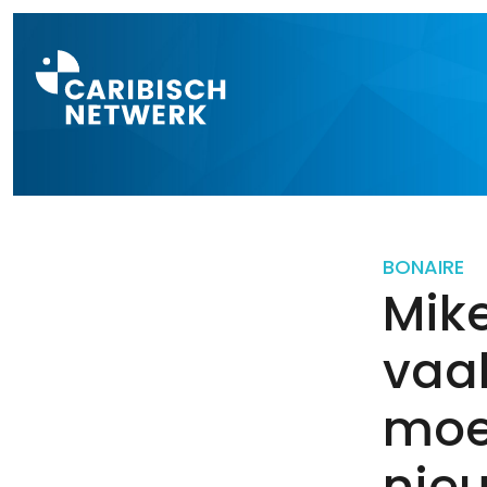
Direct naar a
BONAIRE
Mike
vaak
moe
nieu