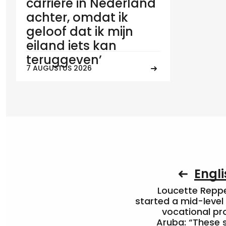
carrière in Nederland
achter, omdat ik
geloof dat ik mijn
eiland iets kan
teruggeven’
7 AUGUSTUS 2026
Engli
Loucette Rep
started a mid-level
vocational pr
Aruba: “These 