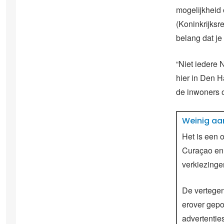
mogelijkheid 
(Koninkrijksr
belang dat je
“Niet iedere 
hier in Den 
de inwoners o
Weinig aa
Het is een 
Curaçao en 
verkiezinge
De vertege
erover gepo
advertentie