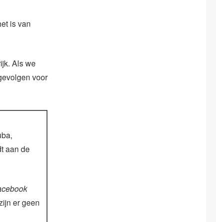
het is van
ijk. Als we
gevolgen voor
uba,
dt aan de
acebook
zijn er geen