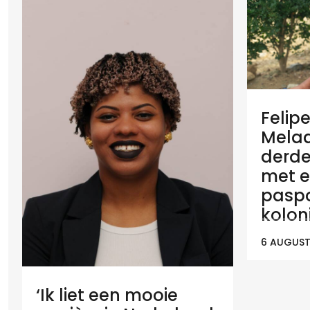
Felip
Melaan
derde
met e
paspo
koloni
6 AUGUST
‘Ik liet een mooie