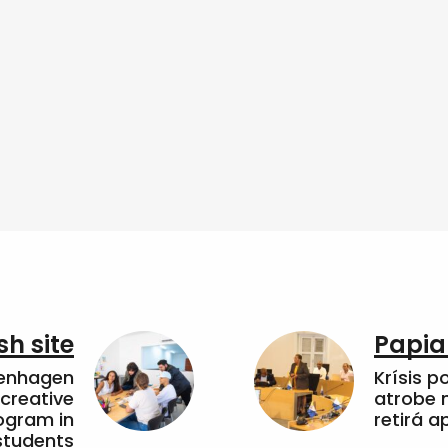
sh site
Papia
penhagen
Krísis p
 creative
atrobe n
ogram in
retirá 
students