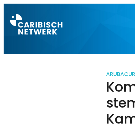
Direct naar a
ARUBA
CU
Kom 
ste
Kam