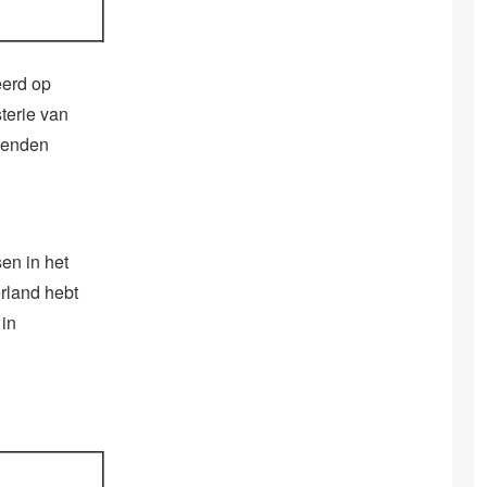
eerd op
sterie van
izenden
en in het
erland hebt
in