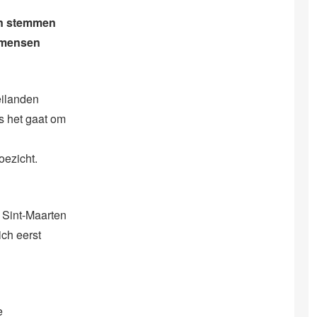
en stemmen
g mensen
eilanden
s het gaat om
oezicht.
 Sint-Maarten
ch eerst
e