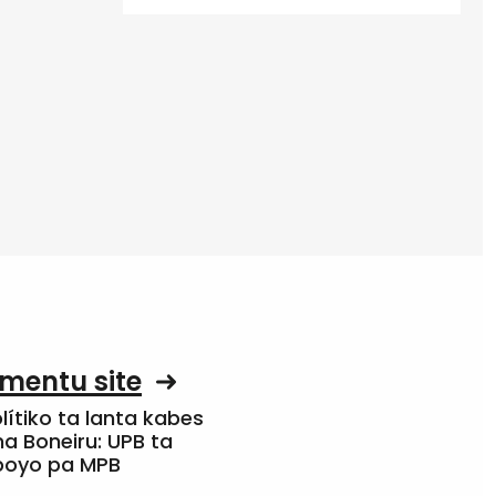
mentu site
olítiko ta lanta kabes
a Boneiru: UPB ta
apoyo pa MPB