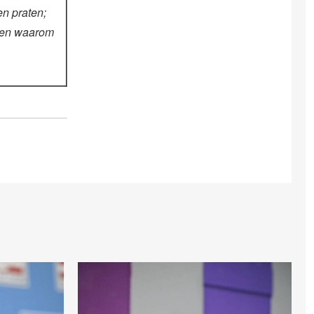
en praten;
 en waarom