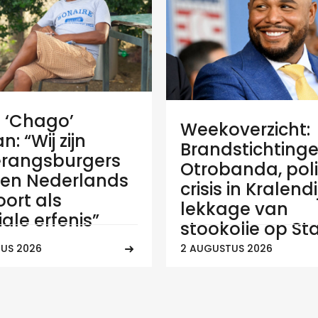
e ‘Chago’
Weekoverzicht:
: “Wij zijn
Brandstichtinge
rangsburgers
Otrobanda, poli
en Nederlands
crisis in Kralend
ort als
lekkage van
ale erfenis”
stookolie op Sta
US 2026
2 AUGUSTUS 2026