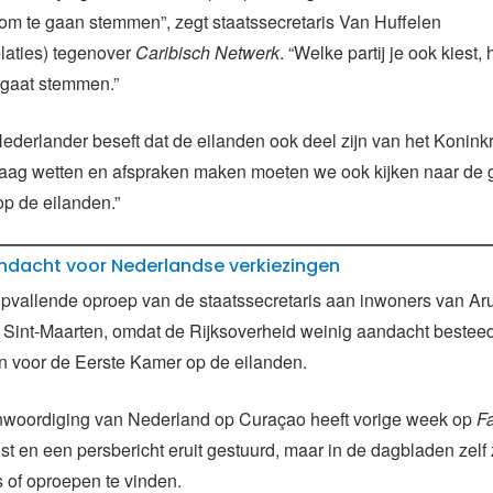
om te gaan stemmen”, zegt staatssecretaris Van Huffelen
elaties) tegenover
Caribisch Netwerk
. “Welke partij je ook kiest, 
 gaat stemmen.”
Nederlander beseft dat de eilanden ook deel zijn van het Koninkr
Haag wetten en afspraken maken moeten we ook kijken naar de 
p de eilanden.”
ndacht voor Nederlandse verkiezingen
opvallende oproep van de staatssecretaris aan inwoners van Ar
Sint-Maarten, omdat de Rijksoverheid weinig aandacht bestee
n voor de Eerste Kamer op de eilanden.
nwoordiging van Nederland op Curaçao heeft vorige week op
F
st en een persbericht eruit gestuurd, maar in de dagbladen zelf 
s of oproepen te vinden.