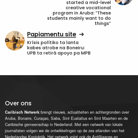
started a mid-level
creative vocational
program in Aruba: “These
students mainly want to do
things”
Papiamentu site
Krísis polítiko ta lanta
kabes atrobe na Boneiru:
UPB ta retirá apoyo pa MPB
Over ons
brengt nieuws, actualiteiten en achtergronden over
Caribisch Netwerk
Aruba, Bonaire, Curaçao, Saba, Sint Eustatius en Sint Maarten en de
Caribische gemeenschap in Nederland. Met een netwerk van lokale
journalisten volgen we de ontwikkelingen op de zes eilanden van het
Nederlandse Koninkrijk. Het netwerk volgt ook de Antilliaanse en