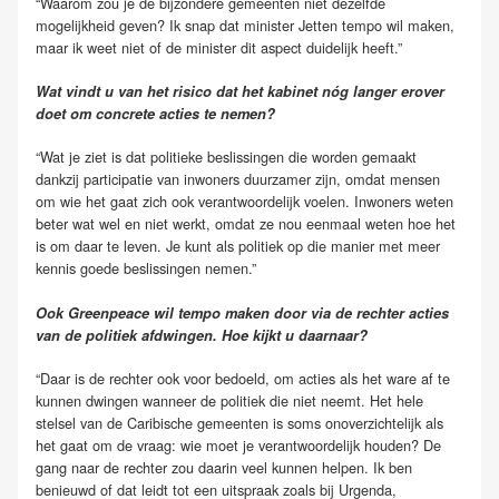
“Waarom zou je de bijzondere gemeenten niet dezelfde
mogelijkheid geven? Ik snap dat minister Jetten tempo wil maken,
maar ik weet niet of de minister dit aspect duidelijk heeft.”
Wat vindt u van het risico dat het kabinet nóg langer erover
doet om concrete acties te nemen?
“Wat je ziet is dat politieke beslissingen die worden gemaakt
dankzij participatie van inwoners duurzamer zijn, omdat mensen
om wie het gaat zich ook verantwoordelijk voelen. Inwoners weten
beter wat wel en niet werkt, omdat ze nou eenmaal weten hoe het
is om daar te leven. Je kunt als politiek op die manier met meer
kennis goede beslissingen nemen.”
Ook Greenpeace wil tempo maken door via de rechter acties
van de politiek afdwingen. Hoe kijkt u daarnaar?
“Daar is de rechter ook voor bedoeld, om acties als het ware af te
kunnen dwingen wanneer de politiek die niet neemt. Het hele
stelsel van de Caribische gemeenten is soms onoverzichtelijk als
het gaat om de vraag: wie moet je verantwoordelijk houden? De
gang naar de rechter zou daarin veel kunnen helpen. Ik ben
benieuwd of dat leidt tot een uitspraak zoals bij Urgenda,