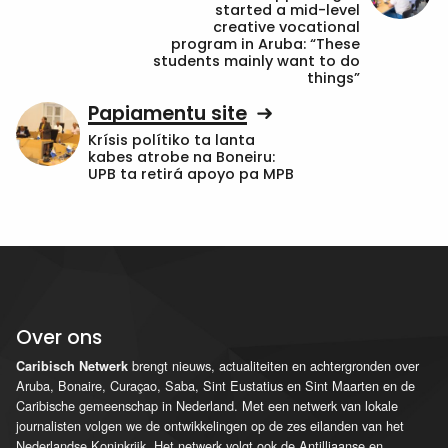
started a mid-level
creative vocational
program in Aruba: “These
students mainly want to do
things”
Papiamentu site
Krísis polítiko ta lanta
kabes atrobe na Boneiru:
UPB ta retirá apoyo pa MPB
Over ons
brengt nieuws, actualiteiten en achtergronden over
Caribisch Netwerk
Aruba, Bonaire, Curaçao, Saba, Sint Eustatius en Sint Maarten en de
Caribische gemeenschap in Nederland. Met een netwerk van lokale
journalisten volgen we de ontwikkelingen op de zes eilanden van het
Nederlandse Koninkrijk. Het netwerk volgt ook de Antilliaanse en