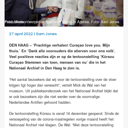
Foto: Modeontwerper en historicus Laurindo Andrea. Foto: Sam Jones Productions
27 april 2022 | Sam Jones
DEN HAAG – ‘Prachtige verhalen! Curaçao love you. Mijn
thuis.’ En ‘Dank alle voorouders die stierven voor ons volk’.
Veel positieve reacties zijn er op de tentoonstelling ‘Kòrsou
Curaçao Stemmen van toen, mensen van nu’ die in het
Nationaal Archief in Den Haag te zien is.
“Het aantal bezoekers dat wij voor de tentoonstelling over de vloer
krijgen ligt hoger dan verwacht”, vertelt Mick de Wal van het
museum. Uit publieksonderzoek van het Nationaal Archief blijkt dat
er ook bezoekers zijn die niet eerder over de voormalige
Nederlandse Antillen gehoord hadden.
De tentoonstelling Kòrsou is vanaf 16 december geopend. Sinds de
versoepeling van de corona-maatregelen vorige maand heeft het
Nationaal Archief niet klagen. De Wal: “Met deze tentoonstelling