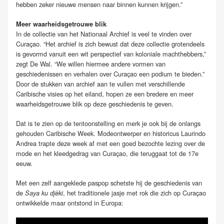
hebben zeker nieuwe mensen naar binnen kunnen krijgen.”
Meer waarheidsgetrouwe blik
In de collectie van het Nationaal Archief is veel te vinden over
Curaçao. “Het archief is zich bewust dat deze collectie grotendeels
is gevormd vanuit een wit perspectief van koloniale machthebbers,”
zegt De Wal. “We willen hiermee andere vormen van
geschiedenissen en verhalen over Curaçao een podium te bieden.”
Door de stukken van archief aan te vullen met verschillende
Caribische visies op het eiland, hopen ze een bredere en meer
waarheidsgetrouwe blik op deze geschiedenis te geven.
Dat is te zien op de tentoonstelling en merk je ook bij de onlangs
gehouden Caribische Week. Modeontwerper en historicus Laurindo
Andrea trapte deze week af met een goed bezochte lezing over de
mode en het kleedgedrag van Curaçao, die teruggaat tot de 17e
eeuw.
Met een zelf aangeklede paspop schetste hij de geschiedenis van
de
, het traditionele jasje met rok die zich op Curaçao
Saya ku djèki
ontwikkelde maar ontstond in Europa: