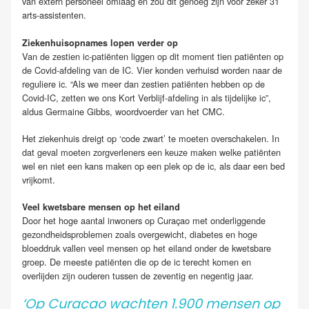
van extern personeel omlaag en zou dit genoeg zijn voor zeker 31
arts-assistenten.
Ziekenhuisopnames lopen verder op
Van de zestien ic-patiënten liggen op dit moment tien patiënten op
de Covid-afdeling van de IC. Vier konden verhuisd worden naar de
reguliere ic. “Als we meer dan zestien patiënten hebben op de
Covid-IC, zetten we ons Kort Verblijf-afdeling in als tijdelijke ic”,
aldus Germaine Gibbs, woordvoerder van het CMC.
Het ziekenhuis dreigt op ‘code zwart’ te moeten overschakelen. In
dat geval moeten zorgverleners een keuze maken welke patiënten
wel en niet een kans maken op een plek op de ic, als daar een bed
vrijkomt.
Veel kwetsbare mensen op het eiland
Door het hoge aantal inwoners op Curaçao met onderliggende
gezondheidsproblemen zoals overgewicht, diabetes en hoge
bloeddruk vallen veel mensen op het eiland onder de kwetsbare
groep. De meeste patiënten die op de ic terecht komen en
overlijden zijn ouderen tussen de zeventig en negentig jaar.
‘Op Curaçao wachten 1.900 mensen op