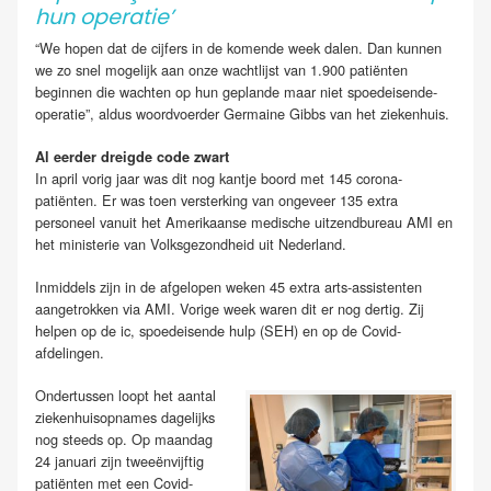
hun operatie’
“We hopen dat de cijfers in de komende week dalen. Dan kunnen
we zo snel mogelijk aan onze wachtlijst van 1.900 patiënten
beginnen die wachten op hun geplande maar niet spoedeisende-
operatie”, aldus woordvoerder Germaine Gibbs van het ziekenhuis.
Al eerder dreigde code zwart
In april vorig jaar was dit nog kantje boord met 145 corona-
patiënten. Er was toen versterking van ongeveer 135 extra
personeel vanuit het Amerikaanse medische uitzendbureau AMI en
het ministerie van Volksgezondheid uit Nederland.
Inmiddels zijn in de afgelopen weken 45 extra arts-assistenten
aangetrokken via AMI. Vorige week waren dit er nog dertig. Zij
helpen op de ic, spoedeisende hulp (SEH) en op de Covid-
afdelingen.
Ondertussen loopt het aantal
ziekenhuisopnames dagelijks
nog steeds op. Op maandag
24 januari zijn tweeënvijftig
patiënten met een Covid-