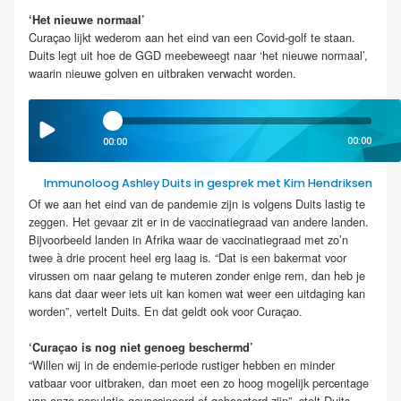
‘Het nieuwe normaal’
Curaçao lijkt wederom aan het eind van een Covid-golf te staan.
Duits legt uit hoe de GGD meebeweegt naar ‘het nieuwe normaal’,
waarin nieuwe golven en uitbraken verwacht worden.
00:00
00:00
Immunoloog Ashley Duits in gesprek met Kim Hendriksen
Of we aan het eind van de pandemie zijn is volgens Duits lastig te
zeggen. Het gevaar zit er in de vaccinatiegraad van andere landen.
Bijvoorbeeld landen in Afrika waar de vaccinatiegraad met zo’n
twee à drie procent heel erg laag is. “Dat is een bakermat voor
virussen om naar gelang te muteren zonder enige rem, dan heb je
kans dat daar weer iets uit kan komen wat weer een uitdaging kan
worden”, vertelt Duits. En dat geldt ook voor Curaçao.
‘Curaçao is nog niet genoeg beschermd’
“Willen wij in de endemie-periode rustiger hebben en minder
vatbaar voor uitbraken, dan moet een zo hoog mogelijk percentage
van onze populatie gevaccineerd of geboosterd zijn”, stelt Duits.