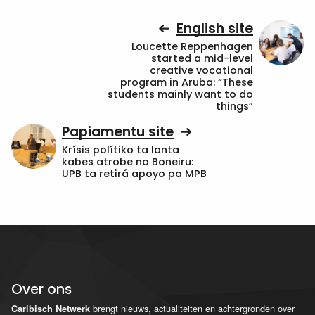
English site
Loucette Reppenhagen
started a mid-level
creative vocational
program in Aruba: “These
students mainly want to do
things”
Papiamentu site
Krísis polítiko ta lanta
kabes atrobe na Boneiru:
UPB ta retirá apoyo pa MPB
Over ons
brengt nieuws, actualiteiten en achtergronden over
Caribisch Netwerk