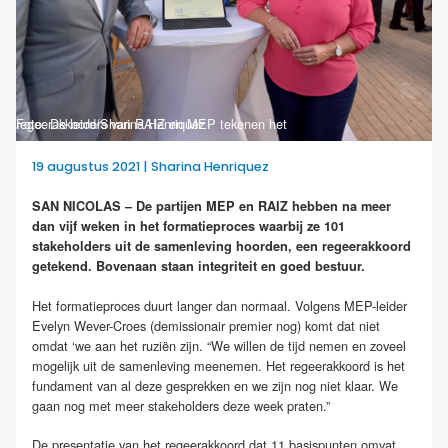
Foto: De leiders van RAIZ en MEP tekenen het regeerakkoord/Sharina Henriquez
19 augustus 2021 | Sharina Henriquez
SAN NICOLAS – De partijen MEP en RAIZ hebben na meer
dan vijf weken in het formatieproces waarbij ze 101
stakeholders uit de samenleving hoorden, een regeerakkoord
getekend. Bovenaan staan integriteit en goed bestuur.
Het formatieproces duurt langer dan normaal. Volgens MEP-leider
Evelyn Wever-Croes (demissionair premier nog) komt dat niet
omdat ‘we aan het ruziën zijn. “We willen de tijd nemen en zoveel
mogelijk uit de samenleving meenemen. Het regeerakkoord is het
fundament van al deze gesprekken en we zijn nog niet klaar. We
gaan nog met meer stakeholders deze week praten.”
De presentatie van het regeerakkoord dat 11 basispunten omvat,