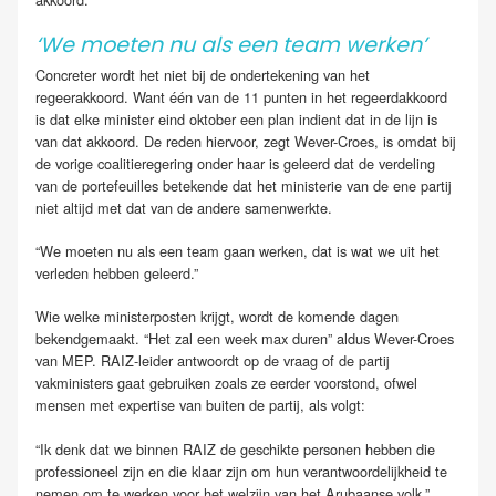
‘We moeten nu als een team werken’
Concreter wordt het niet bij de ondertekening van het
regeerakkoord. Want één van de 11 punten in het regeerdakkoord
is dat elke minister eind oktober een plan indient dat in de lijn is
van dat akkoord. De reden hiervoor, zegt Wever-Croes, is omdat bij
de vorige coalitieregering onder haar is geleerd dat de verdeling
van de portefeuilles betekende dat het ministerie van de ene partij
niet altijd met dat van de andere samenwerkte.
“We moeten nu als een team gaan werken, dat is wat we uit het
verleden hebben geleerd.”
Wie welke ministerposten krijgt, wordt de komende dagen
bekendgemaakt. “Het zal een week max duren” aldus Wever-Croes
van MEP. RAIZ-leider antwoordt op de vraag of de partij
vakministers gaat gebruiken zoals ze eerder voorstond, ofwel
mensen met expertise van buiten de partij, als volgt:
“Ik denk dat we binnen RAIZ de geschikte personen hebben die
professioneel zijn en die klaar zijn om hun verantwoordelijkheid te
nemen om te werken voor het welzijn van het Arubaanse volk.”