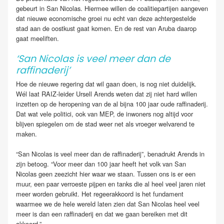
gebeurt in San Nicolas. Hiermee willen de coalitiepartijen aangeven
dat nieuwe economische groei nu echt van deze achtergestelde
stad aan de oostkust gaat komen. En de rest van Aruba daarop
gaat meeliften.
‘San Nicolas is veel meer dan de
raffinaderij’
Hoe de nieuwe regering dat wil gaan doen, is nog niet duidelijk.
Wél laat RAIZ-leider Ursell Arends weten dat zij niet hard willen
inzetten op de heropening van de al bijna 100 jaar oude raffinaderij.
Dat wat vele politici, ook van MEP, de inwoners nog altijd voor
blijven spiegelen om de stad weer net als vroeger welvarend te
maken.
“San Nicolas is veel meer dan de raffinaderij”, benadrukt Arends in
zijn betoog. “Voor meer dan 100 jaar heeft het volk van San
Nicolas geen zeezicht hier waar we staan. Tussen ons is er een
muur, een paar verroeste pijpen en tanks die al heel veel jaren niet
meer worden gebruikt. Het regeerakkoord is het fundament
waarmee we de hele wereld laten zien dat San Nicolas heel veel
meer is dan een raffinaderij en dat we gaan bereiken met dit
akkoord.”