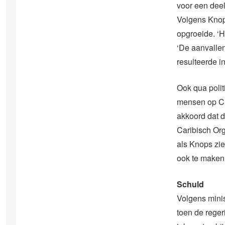
voor een dee
Volgens Knop
opgroeide. ‘H
‘De aanvallen
resulteerde in
Ook qua polit
mensen op Cu
akkoord dat d
Caribisch Or
als Knops zie
ook te maken 
Schuld
Volgens minis
toen de reger