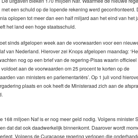
. De uitgaven bleken 170 miljoen Naf. Waarmee de nieuwe reger
 met een schuld op de lopende rekening werd geconfronteerd. 
nia oplopen tot meer dan een half miljard aan het eind van het j
ft het land een hoge staatsschuld.
oet sinds afgelopen week aan de voorwaarden voor een nieuwe
af van Nederland. Hierover zei Knops afgelopen maandag: ‘Het
wachten nog op een brief van de regering-Pisas waarin officiee
d voldoet aan de voorwaarden om 25 procent te korten op de
arden van ministers en parlementariërs’. Op 1 juli vond hierov
gadering plaats en ook heeft de Ministeraad zich aan de afspr
d.
e 168 miljoen Naf is er nog meer geld nodig. Volgens minister 
en dat dat ook daadwerkelijk binnenkomt. Daarover wordt mom
erlegt. Volgens de Curaçaose regering verlopen die onderhan