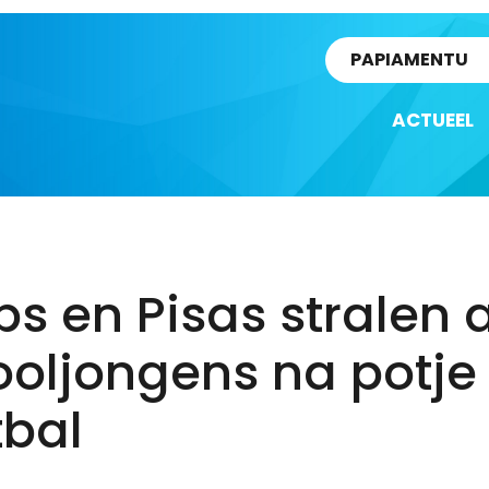
rtikel
PAPIAMENTU
ACTUEEL
s en Pisas stralen a
ooljongens na potje
tbal