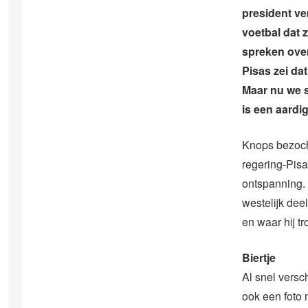
president ve
voetbal dat 
spreken over
Pisas zei da
Maar nu we 
is een aardig
Knops bezoch
regering-Pis
ontspanning.
westelijk dee
en waar hij tro
Biertje
Al snel versc
ook een foto 