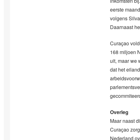
inkomsten bij
eerste maand
volgens Silva
Daarnaast hee
Curaçao vold
168 miljoen N
uit, maar we 
dat het eilan
arbeidsvoorwa
parlementsver
gecommiteer
Overleg
Maar naast di
Curaçao zorg
Nederland ov