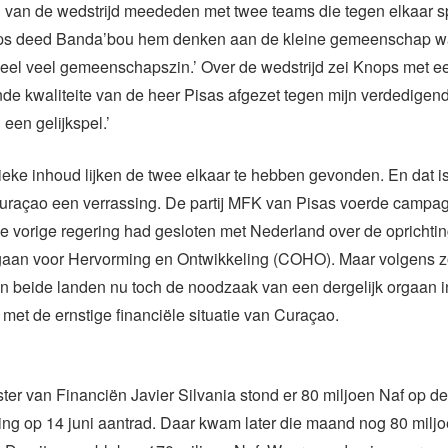
l van de wedstrijd meededen met twee teams die tegen elkaar 
s deed Banda’bou hem denken aan de kleine gemeenschap waar
eel veel gemeenschapszin.’ Over de wedstrijd zei Knops met ee
de kwaliteite van de heer Pisas afgezet tegen mijn verdedigend
 een gelijkspel.’
ieke inhoud lijken de twee elkaar te hebben gevonden. En dat is
raçao een verrassing. De partij MFK van Pisas voerde campag
e vorige regering had gesloten met Nederland over de oprichti
gaan voor Hervorming en Ontwikkeling (COHO). Maar volgens 
n beide landen nu toch de noodzaak van een dergelijk orgaan in
met de ernstige financiële situatie van Curaçao.
ter van Financiën Javier Silvania stond er 80 miljoen Naf op d
ing op 14 juni aantrad. Daar kwam later die maand nog 80 milj