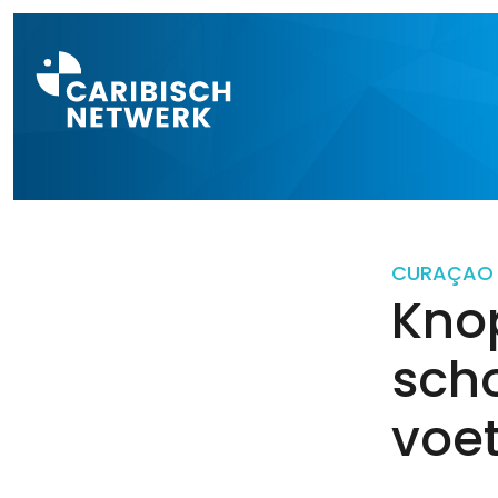
Direct naar a
CURAÇAO
Knop
sch
voe