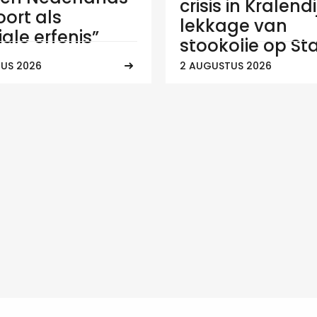
crisis in Kralend
ort als
lekkage van
ale erfenis”
stookolie op Sta
US 2026
2 AUGUSTUS 2026