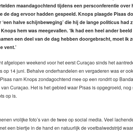
rtelden maandagochtend tijdens een persconferentie over he
ze de dag ervoor hadden gespeeld. Knops plaagde Pisas do
 ‘een halve schijnbeweging’ die hij de lange politicus had 
t Knops hem was meegevallen. ‘Ik had een heel ander beeld
samen een deel van de dag hebben doorgebracht, moet ik z
e vent.’
t afgelopen weekend voor het eerst Curaçao sinds het aantred
as op 14 juni. Behalve onderhandelen en vergaderen was er ook
 Pisas nam Knops zondagochtend mee op een rondrit op Banda
l van Curaçao. Het is het gebied waar Pisas is opgegroeid, nog
ts op is.
henen vrolijke foto’s van de twee op social media. Veel lachend
met een biertje in de hand en natuurlijk de voetbalwedstrijd waa