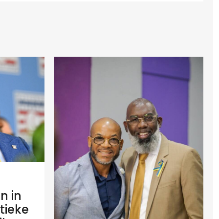
n in
tieke