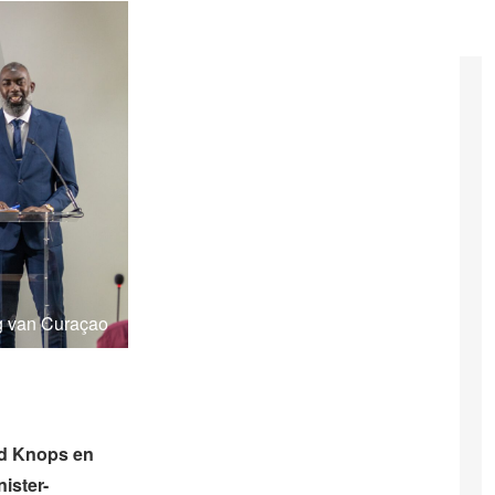
g van Curaçao
nd Knops en
ister-