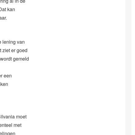
ing al in de
Dat kan
aar.
 lening van
 ziet er goed
l wordt gemeld
er een
aken
Silvania moet
enteel met
delingen