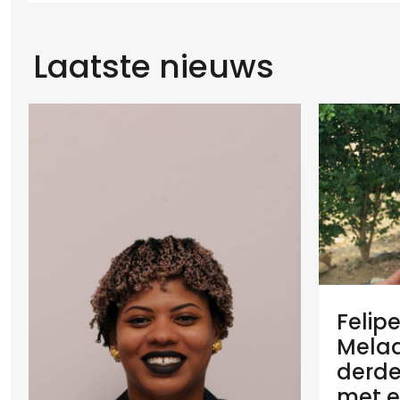
Laatste nieuws
Felip
Melaan
derde
met e