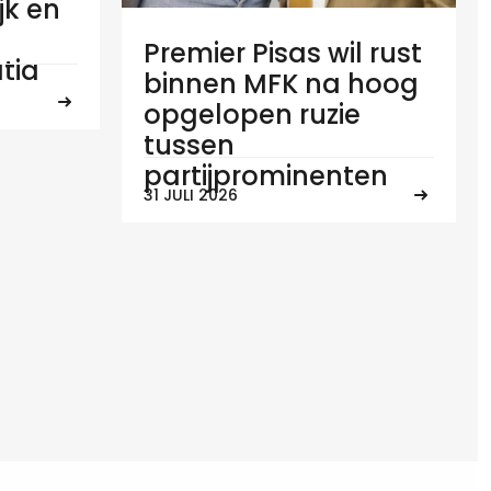
ijk en
Premier Pisas wil rust
tia
binnen MFK na hoog
opgelopen ruzie
tussen
partijprominenten
31 JULI 2026