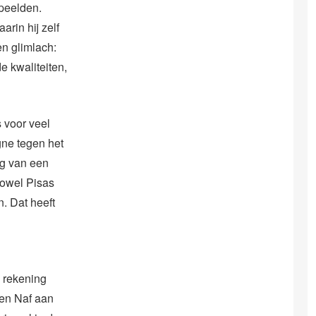
speelden.
in hij zelf
n glimlach:
e kwaliteiten,
 voor veel
ne tegen het
ng van een
zowel Pisas
. Dat heeft
e rekening
oen Naf aan