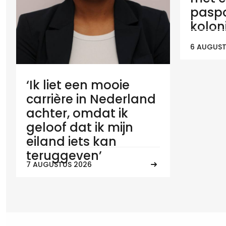
paspo
koloni
6 AUGUST
‘Ik liet een mooie
carrière in Nederland
achter, omdat ik
geloof dat ik mijn
eiland iets kan
teruggeven’
7 AUGUSTUS 2026