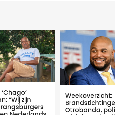
e ‘Chago’
Weekoverzicht:
: “Wij zijn
Brandstichtinge
rangsburgers
Otrobanda, poli
en Nederlands