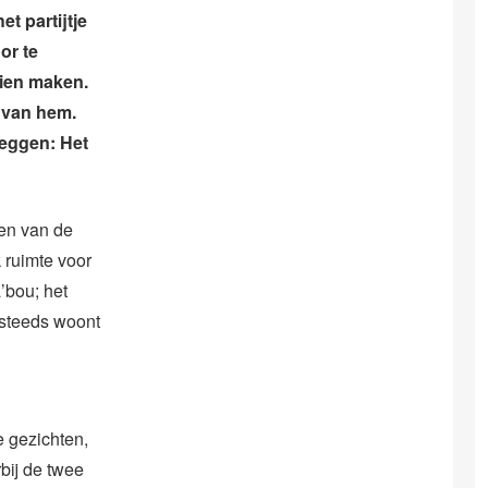
t partijtje
or te
zien maken.
 van hem.
eggen: Het
en van de
 ruimte voor
’bou; het
 steeds woont
e gezichten,
rbij de twee