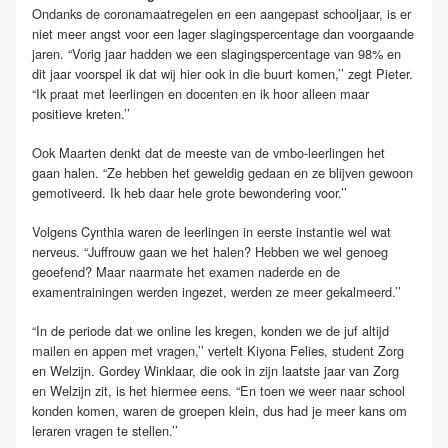
Ondanks de coronamaatregelen en een aangepast schooljaar, is er
niet meer angst voor een lager slagingspercentage dan voorgaande
jaren. “Vorig jaar hadden we een slagingspercentage van 98% en
dit jaar voorspel ik dat wij hier ook in die buurt komen,’’ zegt Pieter.
“Ik praat met leerlingen en docenten en ik hoor alleen maar
positieve kreten.’’
Ook Maarten denkt dat de meeste van de vmbo-leerlingen het
gaan halen. “Ze hebben het geweldig gedaan en ze blijven gewoon
gemotiveerd. Ik heb daar hele grote bewondering voor.’’
Volgens Cynthia waren de leerlingen in eerste instantie wel wat
nerveus. “Juffrouw gaan we het halen? Hebben we wel genoeg
geoefend? Maar naarmate het examen naderde en de
examentrainingen werden ingezet, werden ze meer gekalmeerd.’’
“In de periode dat we online les kregen, konden we de juf altijd
mailen en appen met vragen,’’ vertelt Kiyona Felies, student Zorg
en Welzijn. Gordey Winklaar, die ook in zijn laatste jaar van Zorg
en Welzijn zit, is het hiermee eens. “En toen we weer naar school
konden komen, waren de groepen klein, dus had je meer kans om
leraren vragen te stellen.’’