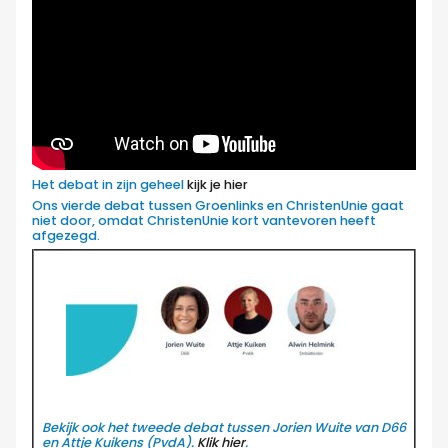
Het debat in zijn geheel
kijk je hier
Ons vierde debat tussen Groenlinks en ChristenUnie gaat
niet door, omdat ChristenUnie kort vantevoren heeft
afgezegd.
Bekijk ook het tweede debat tussen Jorien Wuite van D66
en Attje Kuikens (PvdA).
Klik hier
.