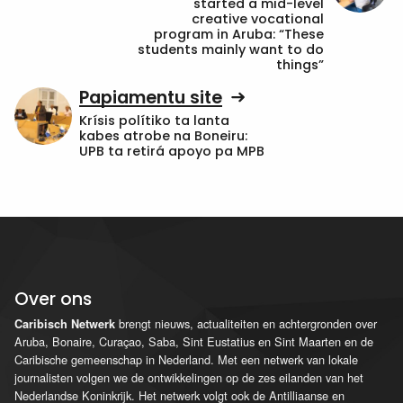
started a mid-level
creative vocational
program in Aruba: “These
students mainly want to do
things”
Papiamentu site
Krísis polítiko ta lanta
kabes atrobe na Boneiru:
UPB ta retirá apoyo pa MPB
Over ons
brengt nieuws, actualiteiten en achtergronden over
Caribisch Netwerk
Aruba, Bonaire, Curaçao, Saba, Sint Eustatius en Sint Maarten en de
Caribische gemeenschap in Nederland. Met een netwerk van lokale
journalisten volgen we de ontwikkelingen op de zes eilanden van het
Nederlandse Koninkrijk. Het netwerk volgt ook de Antilliaanse en