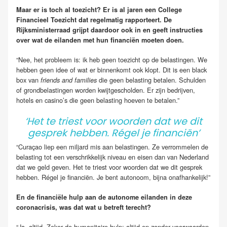
Maar er is toch al toezicht? Er is al jaren een College
Financieel Toezicht dat regelmatig rapporteert. De
Rijksministerraad grijpt daardoor ook in en geeft instructies
over wat de eilanden met hun financiën moeten doen.
“Nee, het probleem is: ik heb geen toezicht op de belastingen. We
hebben geen idee of wat er binnenkomt ook klopt. Dit is een black
box van
die geen belasting betalen. Schulden
friends and families
of grondbelastingen worden kwijtgescholden. Er zijn bedrijven,
hotels en casino’s die geen belasting hoeven te betalen.”
‘Het te triest voor woorden dat we dit
gesprek hebben. Régel je financiën’
“Curaçao liep een miljard mis aan belastingen. Ze verrommelen de
belasting tot een verschrikkelijk niveau en eisen dan van Nederland
dat we geld geven. Het te triest voor woorden dat we dit gesprek
hebben. Régel je financiën. Je bent autonoom, bijna onafhankelijk!”
En de financiële hulp aan de autonome eilanden in deze
coronacrisis, was dat wat u betreft terecht?
“Ja, altijd. Zeker de humanitaire hulp: altijd en zonder voorwaarden.