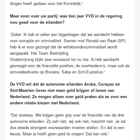
dingen heeft gedaan voor het Koninkrijk.”
Maar even over uw partij: was tien jaar VVD in de regering
nou goed voor de eilanden?
“Zeker. Ik heb er zeker aan bijgedragen dat we aandacht hebben
voor corruptie en criminaliteit. Samen met Ronald van Raak (SP)
heb ik er voor gezorgd dat de witteboordencriminaliteit wordt
aangepakt. Het Team Bestrijding
Ondermijning blijkt zeer succesvol tot nu toe. Ik heb aandacht
gevraagd voor de financiële posities, de overheidsnv’s, maar ook de
armoedesituatie op Bonaire, Saba en Sint-Eustatius.”
De VVD wil dat de autonome eilanden Aruba, Curaçao en
Sint-Maarten liever niet meer geld krijgen of lenen van
Nederland. Ze mogen alleen over geld praten als ze voor een
andere relatie kiezen met Nederland.
“Dat sowieso. We krijgen geen grip over de financiën van de drie
autonome eilanden. Zij zelf niet, wij ook niet, toezicht niet. Je zal
dus steeds strengere voorwaarden moeten stellen. En dat is een
keuze. Maar je hóéft geen geld te vragen! Dat kan ook.”