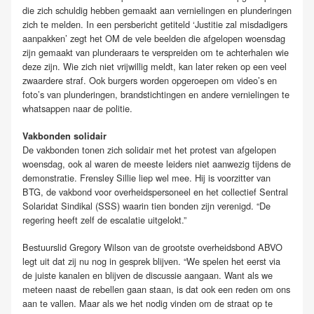
die zich schuldig hebben gemaakt aan vernielingen en plunderingen
zich te melden. In een persbericht getiteld ‘Justitie zal misdadigers
aanpakken’ zegt het OM de vele beelden die afgelopen woensdag
zijn gemaakt van plunderaars te verspreiden om te achterhalen wie
deze zijn. Wie zich niet vrijwillig meldt, kan later reken op een veel
zwaardere straf. Ook burgers worden opgeroepen om video’s en
foto’s van plunderingen, brandstichtingen en andere vernielingen te
whatsappen naar de politie.
Vakbonden solidair
De vakbonden tonen zich solidair met het protest van afgelopen
woensdag, ook al waren de meeste leiders niet aanwezig tijdens de
demonstratie. Frensley Sillie liep wel mee. Hij is voorzitter van
BTG, de vakbond voor overheidspersoneel en het collectief Sentral
Solaridat Sindikal (SSS) waarin tien bonden zijn verenigd. “De
regering heeft zelf de escalatie uitgelokt.”
Bestuurslid Gregory Wilson van de grootste overheidsbond ABVO
legt uit dat zij nu nog in gesprek blijven. “We spelen het eerst via
de juiste kanalen en blijven de discussie aangaan. Want als we
meteen naast de rebellen gaan staan, is dat ook een reden om ons
aan te vallen. Maar als we het nodig vinden om de straat op te