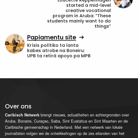
Loucette Reppenhagen
started a mid-level
creative vocational
program in Aruba: “These
students mainly want to do
things”
Papiamentu site
Krísis polítiko ta lanta
kabes atrobe na Boneiru:
UPB ta retirá apoyo pa MPB
Over ons
brengt nieuws, actualiteiten en achtergronden over
Caribisch Netwerk
Aruba, Bonaire, Curaçao, Saba, Sint Eustatius en Sint Maarten en de
Caribische gemeenschap in Nederland. Met een netwerk van lokale
journalisten volgen we de ontwikkelingen op de zes eilanden van het