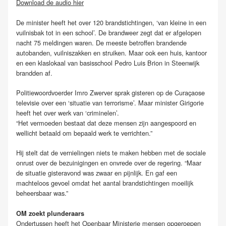
Download de audio hier
.
De minister heeft het over 120 brandstichtingen, ‘van kleine in een
vuilnisbak tot in een school’. De brandweer zegt dat er afgelopen
nacht 75 meldingen waren. De meeste betroffen brandende
autobanden, vuilniszakken en struiken. Maar ook een huis, kantoor
en een klaslokaal van basisschool Pedro Luis Brion in Steenwijk
brandden af.
Politiewoordvoerder Imro Zwerver sprak gisteren op de Curaçaose
televisie over een ‘situatie van terrorisme’. Maar minister Girigorie
heeft het over werk van ‘criminelen’.
“Het vermoeden bestaat dat deze mensen zijn aangespoord en
wellicht betaald om bepaald werk te verrichten.”
Hij stelt dat de vernielingen niets te maken hebben met de sociale
onrust over de bezuinigingen en onvrede over de regering. “Maar
de situatie gisteravond was zwaar en pijnlijk. En gaf een
machteloos gevoel omdat het aantal brandstichtingen moeilijk
beheersbaar was.”
OM zoekt plunderaars
Ondertussen heeft het Openbaar Ministerie mensen opgeroepen