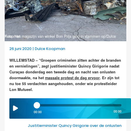
Foto: Het magazijn van winkel Bon Prijs ging in vlammen op/Dulce Koopman
26 juni 2020 | Dulce Koopman
WILLEMSTAD – “Groepen criminelen zitten achter de branden
en vernielingen”, zegt justitieminister Quincy Girigorie nadat
Curaçao donderdag een tweede dag en nacht van onlusten
doormaakte, na het
massale protest de dag ervoor
. Er zijn tot
nu toe 55 verdachten aangehouden, onder wie protestleider
Lon Mutueel.
00:00
00:00
Justitieminister Quincy Girigorie over de onlusten