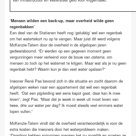
‘Mensen wilden een back-up, maar overheid wilde geen
regenbakken’
Een deel van de Statianen heeft nog ‘gelukkig’ wel een regenbak
om het watertekort nu op te vangen. Maar juist dit werd volgens
McKenzie-Tatem door de overheid in de afgelopen jaren
gedwarsboomd. “Er werden op een gegeven moment geen
vergunningen meer verleend voor de bouw van
, om
cisterns
mensen zo toch op het waternet te krijgen. Maar wat als je nu geen
regenbak hebt? Waarin kun je dan veel water opslaan?”
Inwoner René Pas bevond zich in die situatie en zocht daarom de
afgelopen weken naar een appartement dat wél een regenbak
heeft. “Dat een pijpleiding wel eens kapot gaat, daar kan ik mee
leven”, zegt Pas. “Maar dat je week in week uit moet leven van
twee, drie uur water per dag? Ik moest steeds veel emmers water
lopen vullen.”
McKenzie-Tatem vindt dat de overheid verantwoordelijk is voor de
extra kosten die inwoners door het waterprobleem maken.
“Daardoor hebben sommigen mensen het nu moeilijk en moeten ze