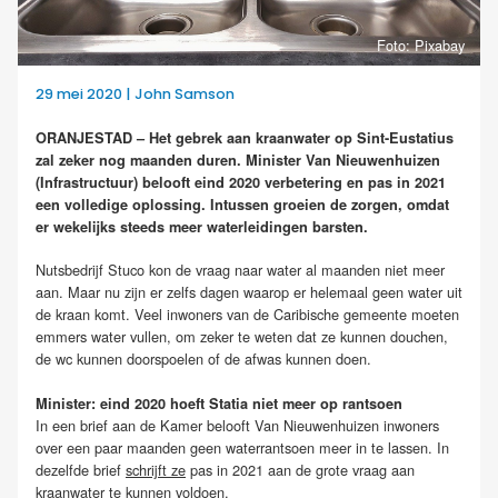
Foto: Pixabay
29 mei 2020 | John Samson
ORANJESTAD – Het gebrek aan kraanwater op Sint-Eustatius
zal zeker nog maanden duren.
Minister Van Nieuwenhuizen
(Infrastructuur) belooft eind 2020 verbetering en pas in 2021
een volledige oplossing. Intussen groeien de zorgen, omdat
er wekelijks steeds meer waterleidingen barsten.
Nutsbedrijf Stuco kon de vraag naar water al maanden niet meer
aan. Maar nu zijn er zelfs dagen waarop er helemaal geen water uit
de kraan komt. Veel inwoners van de Caribische gemeente moeten
emmers water vullen, om zeker te weten dat ze kunnen douchen,
de wc kunnen doorspoelen of de afwas kunnen doen.
Minister: eind 2020 hoeft Statia niet meer op rantsoen
In een brief aan de Kamer belooft Van Nieuwenhuizen inwoners
over een paar maanden geen waterrantsoen meer in te lassen. In
dezelfde brief
schrijft ze
pas in 2021 aan de grote vraag aan
kraanwater te kunnen voldoen.