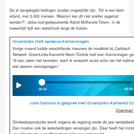
De al aangelegde leidingen zouden ongeschikt zijn. “Dit is een klein
eiland, met 3.000 mensen. Waarom kan dit niet sneller opgelost
worden?”, aldus oud-gedeputeerde Astrid McKenzie-Tatem. In de
tussentijd rijdt een watertruck langs de huizen.
GroenLinks stelt opnieuw Kamervragen
Vorige maand luidde verschillende inwoners de noodklok bij
Caribisch
. GroenLinks-Kamerlid Nevin Özütok had toen Kamervragen ges
Netwerk
“Ik ben zeker niet tevreden, want ik verwacht acute actie van het kabinet
stel daarom vervolgvragen.”
00:00
00:00
John Samson in gesprek met GroenLinks-Kamerlid Ö
Download 
Drinkwaterproductie wordt volgens de regering einde dit jaar verdubbeld
Dan moeten ook de waterleidingen vervangen zijn. Daar heeft het minis
van Infrastructuur en Waterstaat geld voor vrijgemaakt.