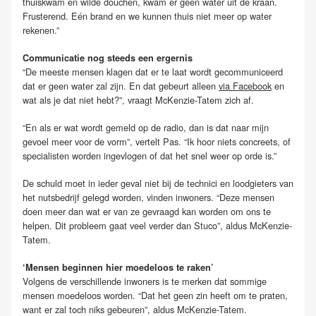
thuiskwam en wilde douchen, kwam er geen water uit de kraan.
Frusterend. Eén brand en we kunnen thuis niet meer op water
rekenen.”
Communicatie nog steeds een ergernis
“De meeste mensen klagen dat er te laat wordt gecommuniceerd
dat er geen water zal zijn. En dat gebeurt alleen
via Facebook
en
wat als je dat niet hebt?”, vraagt McKenzie-Tatem zich af.
“En als er wat wordt gemeld op de radio, dan is dat naar mijn
gevoel meer voor de vorm”, vertelt Pas. “Ik hoor niets concreets, of
specialisten worden ingevlogen of dat het snel weer op orde is.”
De schuld moet in ieder geval niet bij de technici en loodgieters van
het nutsbedrijf gelegd worden, vinden inwoners. “Deze mensen
doen meer dan wat er van ze gevraagd kan worden om ons te
helpen. Dit probleem gaat veel verder dan Stuco”, aldus McKenzie-
Tatem.
‘Mensen beginnen hier moedeloos te raken’
Volgens de verschillende inwoners is te merken dat sommige
mensen moedeloos worden. “Dat het geen zin heeft om te praten,
want er zal toch niks gebeuren”, aldus McKenzie-Tatem.