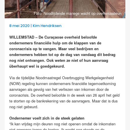
Foto: Noodlijdende manege wacht op overheidssteun
8 mei 2020 | Kim Hendriksen
WILLEMSTAD – De Curaçaose overheid beloofde
ondernemers financiële hulp om de klappen van de
coronacrisis op te vangen. Maar veel bedrijven en
ondernemers hebben tot op de dag van vandaag dit bedrag
nog niet ontvangen. Ook weten ze niet of hun aanvraag
überhaupt wel is goedgekeurd.
Via de tijdelijke Noodmaatregel Overbrugging Werkgelegenheid
(NOW) regeling kunnen ondernemers financiële tegemoetkoming
aanvragen als gevolg van het verliezen van inkomen door de
coronacrisis. De overheid beloofde in de week van 26 april het geld
te storten op de bankrekening van de aanvragers. Maar dat is dus
nog niet gebeurd.
Ondernemer voelt zich in de steek gelaten
“Ik kan vrijdag mijn deuren nog niet openen omdat de inkomsten
niet opwegen tegen de kosten. Ik wacht nog steeds op de