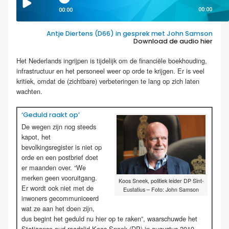
00:00
00:00
Antje Diertens (D66) in gesprek met John Samson
Download de audio hier
.
Het Nederlands ingrijpen is tijdelijk om de financiële boekhouding,
infrastructuur en het personeel weer op orde te krijgen. Er is veel
kritiek, omdat de (zichtbare) verbeteringen te lang op zich laten
wachten.
‘Geduld raakt op’
De wegen zijn nog steeds
kapot, het
bevolkingsregister is niet op
orde en een postbrief doet
er maanden over. “We
merken geen vooruitgang.
Koos Sneek, politiek leider DP Sint-
Er wordt ook niet met de
Eustatius – Foto: John Samson
inwoners gecommuniceerd
wat ze aan het doen zijn,
dus begint het geduld nu hier op te raken”, waarschuwde het
Statiaanse oud-raadslid Koos Sneek (DP) in augustus 2019.