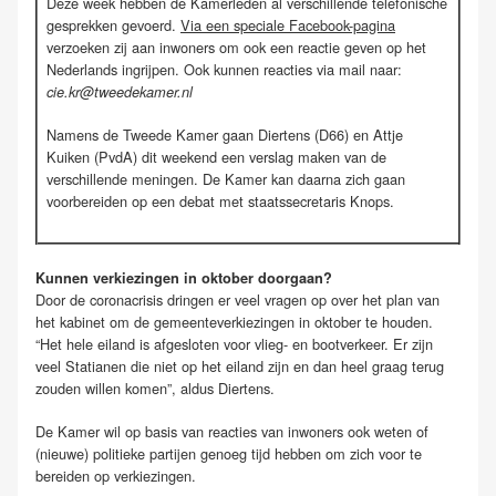
Deze week hebben de Kamerleden al verschillende telefonische
gesprekken gevoerd.
Via een speciale Facebook-pagina
verzoeken zij aan inwoners om ook een reactie geven op het
Nederlands ingrijpen. Ook kunnen reacties via mail naar:
cie.kr@tweedekamer.nl
Namens de Tweede Kamer gaan Diertens (D66) en Attje
Kuiken (PvdA) dit weekend een verslag maken van de
verschillende meningen. De Kamer kan daarna zich gaan
voorbereiden op een debat met staatssecretaris Knops.
Kunnen verkiezingen in oktober doorgaan?
Door de coronacrisis dringen er veel vragen op over het plan van
het kabinet om de gemeenteverkiezingen in oktober te houden.
“Het hele eiland is afgesloten voor vlieg- en bootverkeer. Er zijn
veel Statianen die niet op het eiland zijn en dan heel graag terug
zouden willen komen”, aldus Diertens.
De Kamer wil op basis van reacties van inwoners ook weten of
(nieuwe) politieke partijen genoeg tijd hebben om zich voor te
bereiden op verkiezingen.