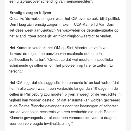
een uitspraak over schending van mensenrechten’.
Ernstige zorgen blijven
Ondanks ‘de verbeteringen’ waar het OM over spreekt blijft politiek
Den Haag zich ernstig zorgen maken. CDA-Kamerlid Van Dam
liet deze week aan
weten
de detentie-situatie op
Caribisch Netwerk
het eiland “zeer zorgelijk” en “Koninkrijk-onwaardig” te vinden.
Het Kamerlid verdenkt het OM op Sint-Maarten er zelfs van
‘bewust de regels ten aanzien van maximale detentie in
politiecellen te tarten’. “Omdat ze dat wel moeten in specifieke
schrijnende gevallen én om het probleem op tafel te zetten. En
terecht.”
Het OM zegt dat die suggestie ’ten onrechte is’ en laat weten “dat
het in alle zaken waarin een verdachte langer dan 10 dagen in de
cellen in Philipsburg zou moeten blijven afweegt of de verdachte in
vrijheid kan worden gesteld, of dat er ruimte kan worden gecreëerd
in de Pointe Blanche gevangenis door het beëindigen of schorsen
van de voorlopige hechtenis van een verdachte die in de Pointe
Blanche gevangenis zit of door een veroordeelde voor te dragen
voor een vervroegde invrijheidstelling.”