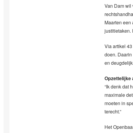
Van Dam wil w
rechtshandhavi
Maarten een a
justitietaken.
Via artikel 4
doen. Daarin 
en deugdelijk
Opzettelijke
“Ik denk dat 
maximale dete
moeten in spe
terecht.”
Het Openbaar 