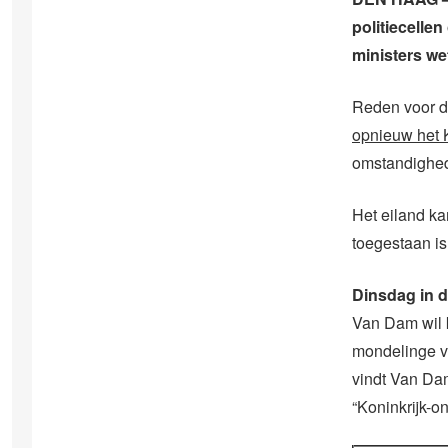
politiecelle
ministers we
Reden voor d
opnieuw het K
omstandighed
Het eiland k
toegestaan is
Dinsdag in 
Van Dam wil 
mondelinge vr
vindt Van Dam
“Koninkrijk-o