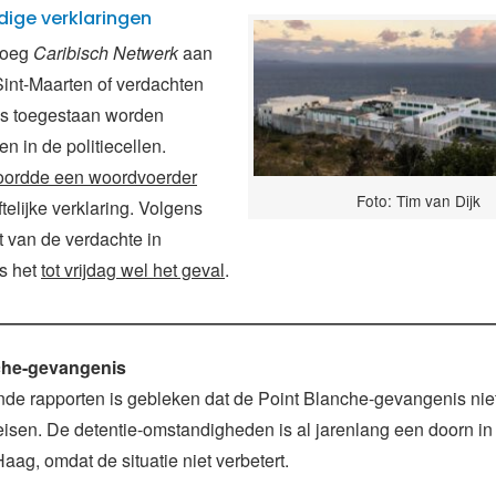
dige verklaringen
vroeg
Caribisch Netwerk
aan
int-Maarten of verdachten
is toegestaan worden
n in de politiecellen.
woordde een woordvoerder
Foto: Tim van Dijk
ftelijke verklaring. Volgens
 van de verdachte in
s het
tot vrijdag wel het geval
.
che-gevangenis
ende rapporten is gebleken dat de Point Blanche-gevangenis nie
isen. De detentie-omstandigheden is al jarenlang een doorn in
Haag, omdat de situatie niet verbetert.