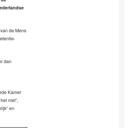
Nederlandse
n van de Mens
tentie-
er dan
eede Kamer
het niet”,
lijk” en