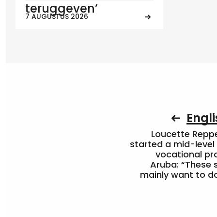
teruggeven’
7 AUGUSTUS 2026
Engli
Loucette Rep
started a mid-level
vocational pr
Aruba: “These 
mainly want to do