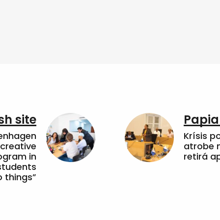
sh site
Papia
penhagen
Krísis p
 creative
atrobe n
ogram in
retirá 
students
 things”