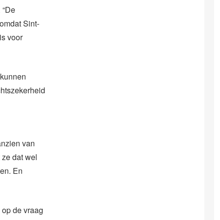
. “De
 omdat Sint-
is voor
t kunnen
chtszekerheid
anzien van
 ze dat wel
ten. En
d op de vraag