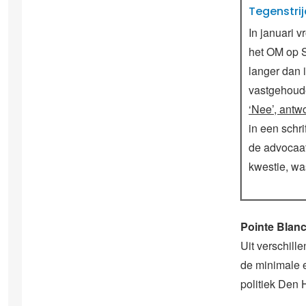
Tegenstrij
In januari 
het OM op S
langer dan 
vastgehoude
‘Nee’, ant
in een schri
de advocaat
kwestie, wa
Pointe Blan
Uit verschill
de minimale e
politiek Den 