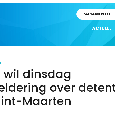
rtikel
PAPIAMENTU
ACTUEEL
D
 wil dinsdag
ldering over detent
Sint-Maarten