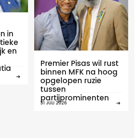
n in
tieke
ijk en
Premier Pisas wil rust
tia
binnen MFK na hoog
opgelopen ruzie
tussen
partijprominenten
31 JULI 2026