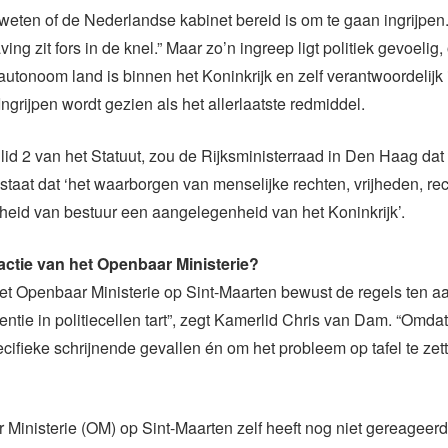
eten of de Nederlandse kabinet bereid is om te gaan ingrijpen
ng zit fors in de knel.” Maar zo’n ingreep ligt politiek gevoelig,
utonoom land is binnen het Koninkrijk en zelf verantwoordelijk 
 Ingrijpen wordt gezien als het allerlaatste redmiddel.
3 lid 2 van het Statuut, zou de Rijksministerraad in Den Haag da
staat dat ‘het waarborgen van menselijke rechten, vrijheden, re
heid van bestuur een aangelegenheid van het Koninkrijk’.
 actie van het Openbaar Ministerie?
het Openbaar Ministerie op Sint-Maarten bewust de regels ten a
ntie in politiecellen tart”, zegt Kamerlid Chris van Dam. “Omdat
cifieke schrijnende gevallen én om het probleem op tafel te zet
Ministerie (OM) op Sint-Maarten zelf heeft nog niet gereageer