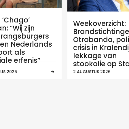
e ‘Chago’
Weekoverzicht:
: “Wij zijn
Brandstichtinge
rangsburgers
Otrobanda, poli
en Nederlands
crisis in Kralend
ort als
lekkage van
ale erfenis”
stookolie op Sta
US 2026
2 AUGUSTUS 2026