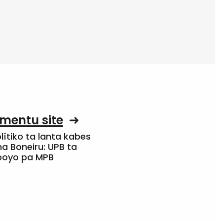
mentu site
olítiko ta lanta kabes
a Boneiru: UPB ta
apoyo pa MPB