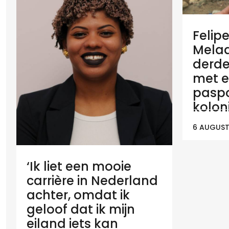
Felip
Melaan
derde
met e
paspo
koloni
6 AUGUST
‘Ik liet een mooie
carrière in Nederland
achter, omdat ik
geloof dat ik mijn
eiland iets kan