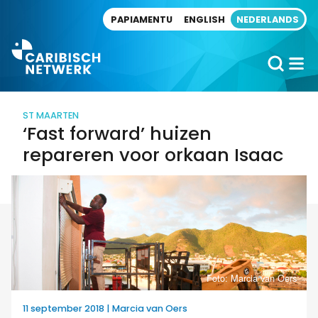
Direct naar artikel
PAPIAMENTU
ENGLISH
NEDERLANDS
ST MAARTEN
‘Fast forward’ huizen
repareren voor orkaan Isaac
Foto: Marcia van Oers
11 september 2018 | Marcia van Oers