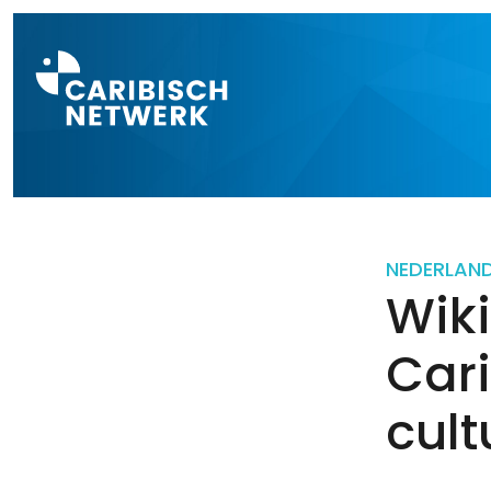
Direct naar a
NEDERLAN
Wik
Car
cult