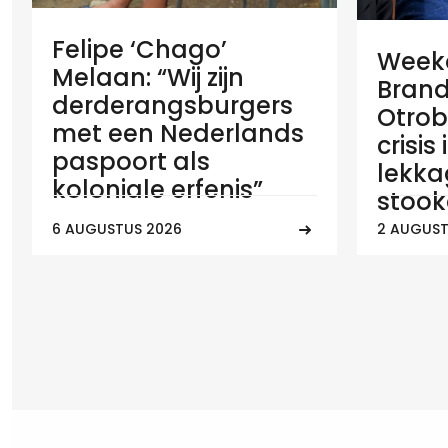
Felipe ‘Chago’
Weeko
Melaan: “Wij zijn
Brand
derderangsburgers
Otrob
met een Nederlands
crisis
paspoort als
lekka
koloniale erfenis”
stook
6 AUGUSTUS 2026
2 AUGUST