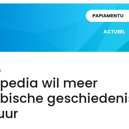
rtikel
PAPIAMENTU
ACTUEEL
D
ipedia wil meer
ibische geschiedeni
uur