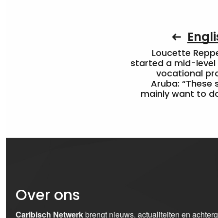
Engli
Loucette Rep
started a mid-level
vocational pr
Aruba: “These 
mainly want to do
Over ons
Caribisch Netwerk
brengt nieuws, actualiteiten en achter