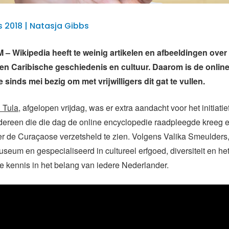
 2018 | Natasja Gibbs
Wikipedia heeft te weinig artikelen en afbeeldingen over
n Caribische geschiedenis en cultuur. Daarom is de onlin
sinds mei bezig om met vrijwilligers dit gat te vullen.
i Tula
, afgelopen vrijdag, was er extra aandacht voor het initiatie
dereen die die dag de online encyclopedie raadpleegde kreeg e
ver de Curaçaose verzetsheld te zien. Volgens Valika Smeulder
museum en gespecialiseerd in cultureel erfgoed, diversiteit en he
ie kennis in het belang van iedere Nederlander.