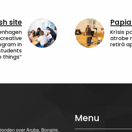
sh site
Papia
penhagen
Krísis p
 creative
atrobe n
ogram in
retirá 
students
 things”
Menu
gronden over Aruba, Bonaire,