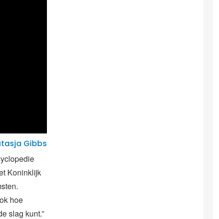
tasja Gibbs
cyclopedie
t Koninklijk
sten.
ook hoe
e slag kunt.”