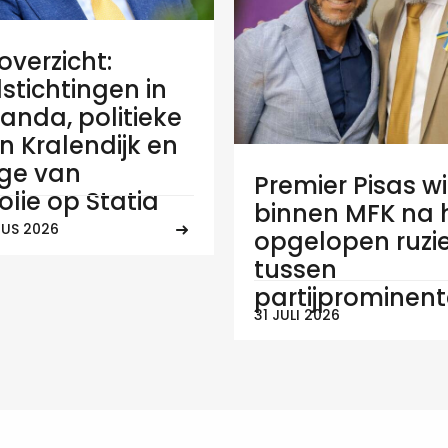
verzicht:
stichtingen in
anda, politieke
 in Kralendijk en
ge van
Premier Pisas wi
olie op Statia
binnen MFK na
US 2026
opgelopen ruzi
tussen
partijprominen
31 JULI 2026