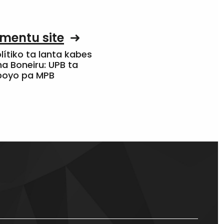
mentu site
olítiko ta lanta kabes
a Boneiru: UPB ta
apoyo pa MPB