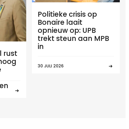
Politieke crisis op
Bonaire laait
opnieuw op: UPB
trekt steun aan MPB
in
l rust
 hoog
30 JULI 2026
e
ten