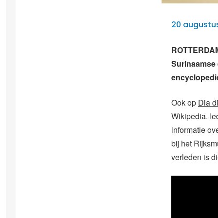
20 augustus
ROTTERDAM – 
Surinaamse e
encyclopedie 
Ook op
Dia d
Wikipedia. Ie
informatie o
bij het Rijks
verleden is d