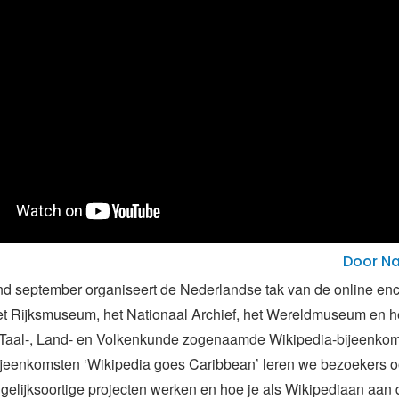
Door Na
d september organiseert de Nederlandse tak van de online en
t Rijksmuseum, het Nationaal Archief, het Wereldmuseum en he
or Taal-, Land- en Volkenkunde zogenaamde Wikipedia-bijeenkom
bijeenkomsten
‘Wikipedia goes Caribbean’ leren we bezoekers 
gelijksoortige projecten werken en hoe je als Wikipediaan aan d