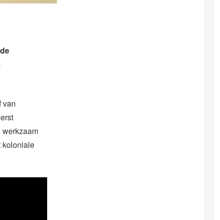
 de
e
f van
erst
s, werkzaam
t koloniale