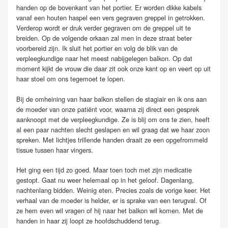
handen op de bovenkant van het portier. Er worden dikke kabels
vanaf een houten haspel een vers gegraven greppel in getrokken.
Verderop wordt er druk verder gegraven om de greppel uit te
breiden. Op de volgende orkaan zal men in deze straat beter
voorbereid zijn. Ik sluit het portier en volg de blik van de
verpleegkundige naar het meest nabijgelegen balkon. Op dat
moment kijkt de vrouw die daar zit ook onze kant op en veert op uit
haar stoel om ons tegemoet te lopen.
Bij de omheining van haar balkon stellen de stagiair en ik ons aan
de moeder van onze patiënt voor, waarna zij direct een gesprek
aanknoopt met de verpleegkundige. Ze is blij om ons te zien, heeft
al een paar nachten slecht geslapen en wil graag dat we haar zoon
spreken. Met lichtjes trillende handen draait ze een opgefrommeld
tissue tussen haar vingers.
Het ging een tijd zo goed. Maar toen toch met zijn medicatie
gestopt. Gaat nu weer helemaal op in het geloof. Dagenlang,
nachtenlang bidden. Weinig eten. Precies zoals de vorige keer. Het
verhaal van de moeder is helder, er is sprake van een terugval. Of
ze hem even wil vragen of hij naar het balkon wil komen. Met de
handen in haar zij loopt ze hoofdschuddend terug.