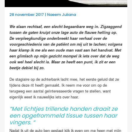
28 november 2017 | Naeem Juliana
We slaan rechtsaf, een slecht begaanbare weg in. Zigzaggend
tussen de gaten kruipt onze lage auto de flauwe helling op.
De verpleegkundige onderbreekt haar verhaal over de
voorgeschiedenis van de patiënt om mij uit te lachen; volgens
haar klamp ik me als een oude man vast aan het handvat. Met
een glimlach op mijn gezicht mompel ik iets over dat de weg
ook wel heel slecht is. Maar ze heeft een punt, ik zit er een
beetje debiel bij zo.
De stagiaire op de achterbank lacht mee, het eerste geluid dat ze
tijdens deze rit heeft gemaakt. Ik neem me voor om op de
terugweg een aantal geïnteresseerde vragen te stellen, want
eigenlijk weet ik nauwelijks iets over haar.
“Met lichtjes trillende handen draait ze
een opgefrommeld tissue tussen haar
vingers. “
Nadat ik uit de auto ben gestapt kijk ik even om me heen met mijn