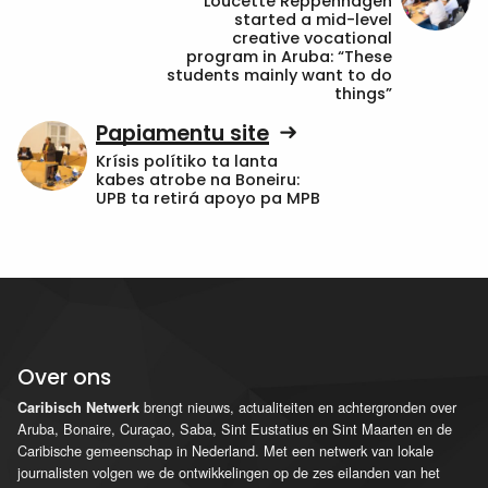
Loucette Reppenhagen
started a mid-level
creative vocational
program in Aruba: “These
students mainly want to do
things”
Papiamentu site
Krísis polítiko ta lanta
kabes atrobe na Boneiru:
UPB ta retirá apoyo pa MPB
Over ons
brengt nieuws, actualiteiten en achtergronden over
Caribisch Netwerk
Aruba, Bonaire, Curaçao, Saba, Sint Eustatius en Sint Maarten en de
Caribische gemeenschap in Nederland. Met een netwerk van lokale
journalisten volgen we de ontwikkelingen op de zes eilanden van het