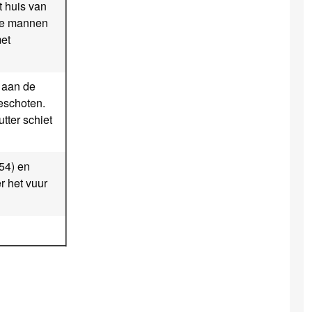
 huis van
 de mannen
met
 aan de
eschoten.
tter schiet
(54) en
r het vuur