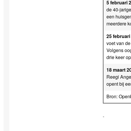
5 februari 
de 40-jarig
een huisgen
meerdere ko
25 februari
voet van de
Volgens oogg
drie keer op
18 maart 2
Reegi Angel
opent bij e
Bron: Openb