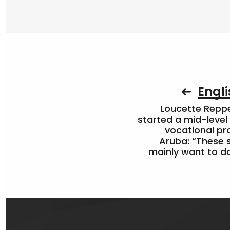
Engli
Loucette Rep
started a mid-level
vocational pr
Aruba: “These 
mainly want to do