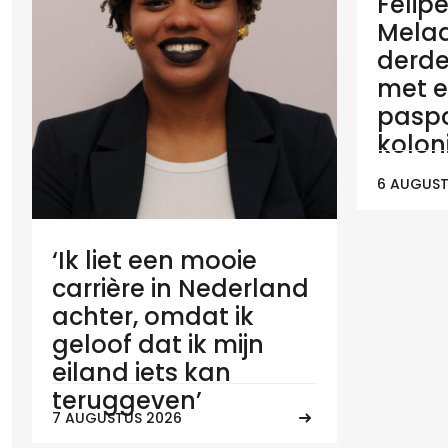
Felip
Melaan
derde
met e
paspo
koloni
6 AUGUST
‘Ik liet een mooie
carrière in Nederland
achter, omdat ik
geloof dat ik mijn
eiland iets kan
teruggeven’
7 AUGUSTUS 2026