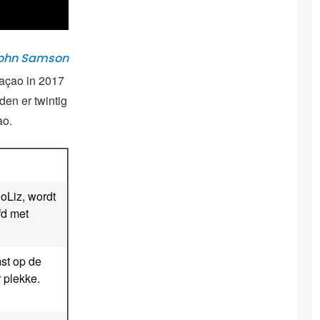
John Samson
raçao in 2017
den er twintig
ao.
oLiz, wordt
fd met
mst op de
 plekke.