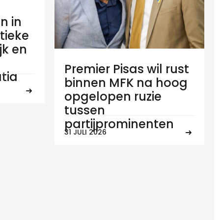
n in
tieke
ijk en
Premier Pisas wil rust
tia
binnen MFK na hoog
opgelopen ruzie
tussen
partijprominenten
31 JULI 2026