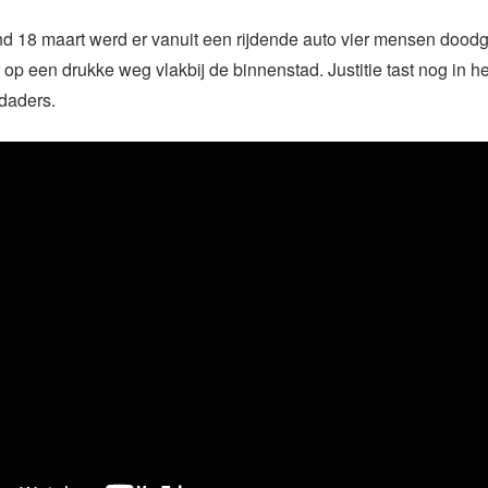
d 18 maart werd er vanuit een rijdende auto vier mensen doodg
op een drukke weg vlakbij de binnenstad. Justitie tast nog in he
daders.