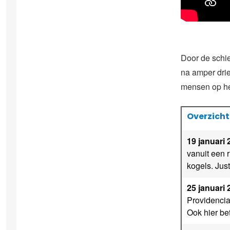
Door de schi
na amper drie
mensen op he
Overzicht
19 januari 
vanuit een 
kogels. Just
25 januari 
Providencia
Ook hier bet