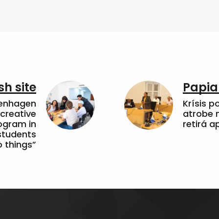
sh site
Papia
penhagen
Krísis p
 creative
atrobe n
ogram in
retirá 
students
 things”