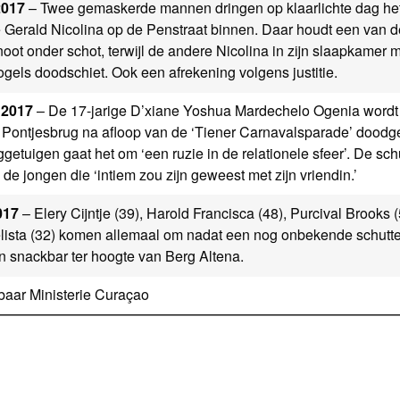
2017
– Twee gemaskerde mannen dringen op klaarlichte dag het
e Gerald Nicolina op de Penstraat binnen. Daar houdt een van
oot onder schot, terwijl de andere Nicolina in zijn slaapkamer 
gels doodschiet. Ook een afrekening volgens justitie.
 2017
– De 17-jarige D’xiane Yoshua Mardechelo Ogenia wordt
 Pontjesbrug na afloop van de ‘Tiener Carnavalsparade’ doodg
etuigen gaat het om ‘een ruzie in de relationele sfeer’. De schu
 de jongen die ‘intiem zou zijn geweest met zijn vriendin.’
017
– Elery Cijntje (39), Harold Francisca (48), Purcival Brooks 
ista (32) komen allemaal om nadat een nog onbekende schutte
en snackbar ter hoogte van Berg Altena.
aar Ministerie Curaçao