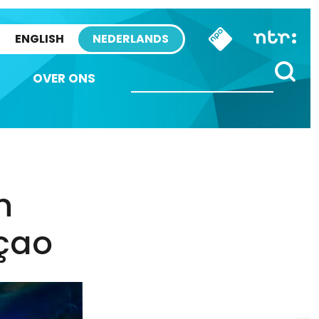
ENGLISH
NEDERLANDS
OVER ONS
n
açao