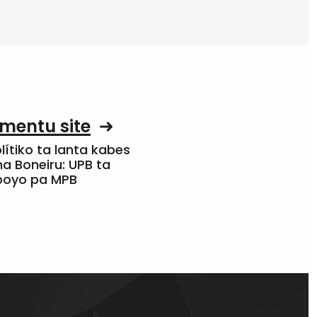
mentu site
olítiko ta lanta kabes
a Boneiru: UPB ta
apoyo pa MPB