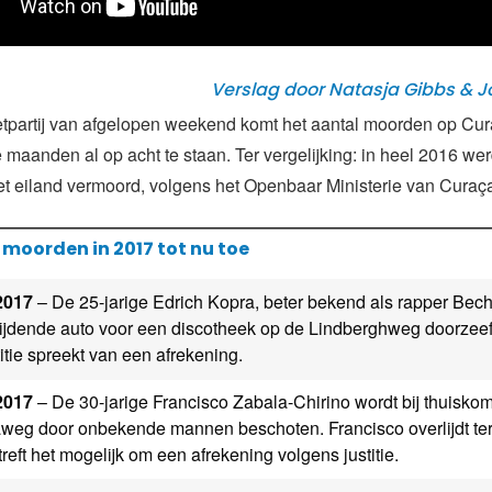
Verslag door Natasja Gibbs & 
etpartij van afgelopen weekend komt het aantal moorden op Cu
 maanden al op acht te staan. Ter vergelijking: in heel 2016 wer
t eiland vermoord, volgens het Openbaar Ministerie van Curaç
 moorden in 2017 tot nu toe
2017
– De 25-jarige Edrich Kopra, beter bekend als rapper Bech
rijdende auto voor een discotheek op de Lindberghweg doorzee
itie spreekt van een afrekening.
2017
– De 30-jarige Francisco Zabala-Chirino wordt bij thuisko
weg door onbekende mannen beschoten. Francisco overlijdt ter
reft het mogelijk om een afrekening volgens justitie.