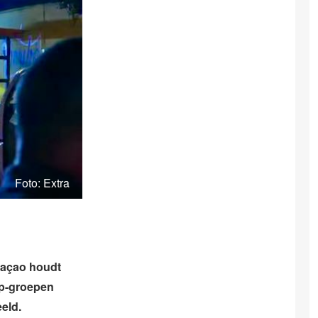
Foto: Extra
raçao houdt
pp-groepen
eld.