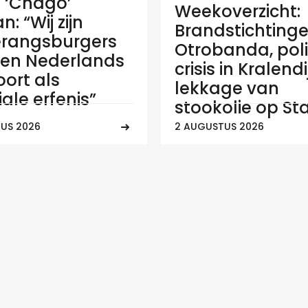
e ‘Chago’
Weekoverzicht:
: “Wij zijn
Brandstichtinge
rangsburgers
Otrobanda, poli
en Nederlands
crisis in Kralend
ort als
lekkage van
ale erfenis”
stookolie op Sta
US 2026
2 AUGUSTUS 2026