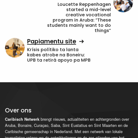
Loucette Reppenhagen
started a mid-level
creative vocational
program in Aruba: “These
students mainly want to do
things”
Papiamentu site
Krísis polítiko ta lanta
kabes atrobe na Boneiru:
UPB ta retirá apoyo pa MPB
Over ons
brengt nieuws, actualiteiten en achtergronden over
Caribisch Netwerk
Aruba, Bonaire, Curaçao, Saba, Sint Eustatius en Sint Maarten en de
Caribische gemeenschap in Nederland. Met een netwerk van lokale
journalisten volgen we de ontwikkelingen op de zes eilanden van het