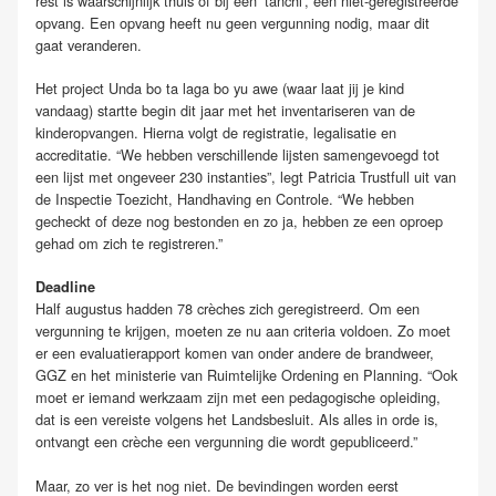
rest is waarschijnlijk thuis of bij een ‘tanchi’, een niet-geregistreerde
opvang. Een opvang heeft nu geen vergunning nodig, maar dit
gaat veranderen.
Het project Unda bo ta laga bo yu awe (waar laat jij je kind
vandaag) startte begin dit jaar met het inventariseren van de
kinderopvangen. Hierna volgt de registratie, legalisatie en
accreditatie. “We hebben verschillende lijsten samengevoegd tot
een lijst met ongeveer 230 instanties”, legt Patricia Trustfull uit van
de Inspectie Toezicht, Handhaving en Controle. “We hebben
gecheckt of deze nog bestonden en zo ja, hebben ze een oproep
gehad om zich te registreren.”
Deadline
Half augustus hadden 78 crèches zich geregistreerd. Om een
vergunning te krijgen, moeten ze nu aan criteria voldoen. Zo moet
er een evaluatierapport komen van onder andere de brandweer,
GGZ en het ministerie van Ruimtelijke Ordening en Planning. “Ook
moet er iemand werkzaam zijn met een pedagogische opleiding,
dat is een vereiste volgens het Landsbesluit. Als alles in orde is,
ontvangt een crèche een vergunning die wordt gepubliceerd.”
Maar, zo ver is het nog niet. De bevindingen worden eerst