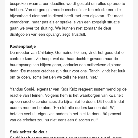
besproken waarna een deadline wordt gesteld om alles op orde te
hebben. Van de geregistreerde crèches is er ten minste een die
bijvoorbeeld niemand in dienst heeft met een diploma. “Dit moet
veranderen, maar pas als er sprake is van een zorgelijk situatie
gaan we over tot sluiting. We kunnen niet zomaar de deur
dichtgooien van een opvang”, zegt Trustfull.
Kostenplaatje
De moeder van Chirlainy, Germaine Heinen, vindt het goed dat er
controle komt. Ze hoopt wel dat haar dochter gewoon naar de
buurtopvang kan blijven gaan, ondanks een ontbrekend diploma
daar. “De meeste crèches zijn duur voor ons. Tanchi vindt het leuk
om te doen, soms betalen we zelfs helemaal niet.”
Yandus Soulé, eigenaar van Kids Kidz reageert instemmend op de
reactie van Heinen. Volgens hem is het waarborgen van kwaliteit
op een crèche zonder subsidie bijna niet te doen. Dit houdt in dat
ouders moeten betalen. “En niet alle ouders kunnen dat. Wij
betalen veel uit eigen zak anders is het niet te doen. 90 procent
van de crèches zou nu niet eens een 6 scoren nu.”
Stok achter de deur
Soulé heeft netjes zijn registratie en rapporten ingeleverd, maar