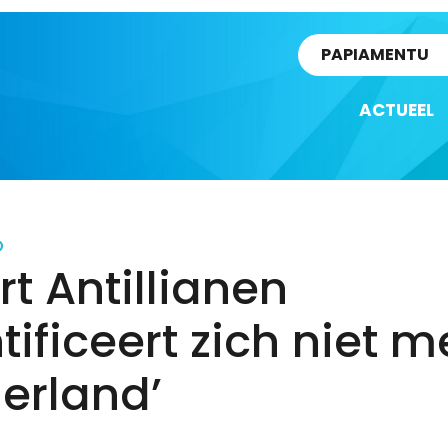
rtikel
PAPIAMENTU
ACTUEEL
D
t Antillianen
tificeert zich niet m
erland’