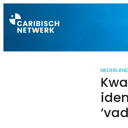
Direct naar a
NEDERLAN
Kwar
iden
‘vad