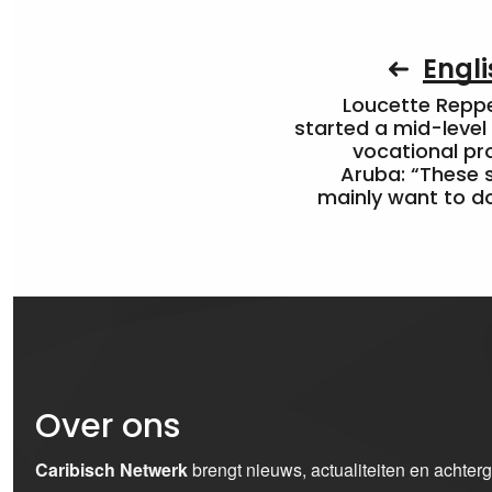
Engli
Loucette Rep
started a mid-level
vocational pr
Aruba: “These 
mainly want to do
Over ons
Caribisch Netwerk
brengt nieuws, actualiteiten en achter