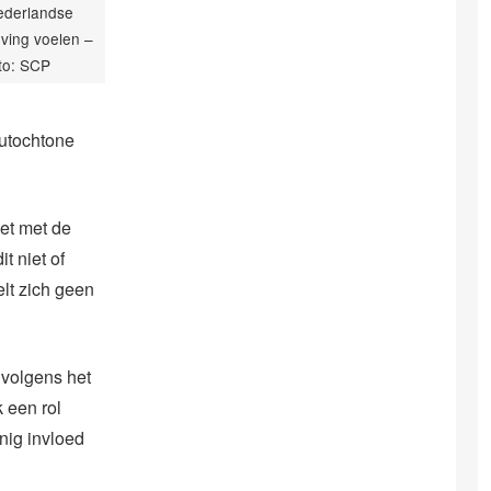
ederlandse
ving voelen –
to: SCP
autochtone
iet met de
t niet of
lt zich geen
 volgens het
 een rol
inig invloed