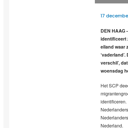
17 decembe
DEN HAAG – 
identificeer
eiland waar 
‘vaderland’. 
verschil’, d
woensdag he
Het SCP deed 
migrantengroe
identificeren
Nederlanders
Nederlanders 
Nederland.