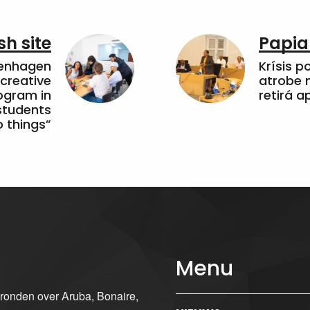
sh site
Papia
penhagen
Krísis p
 creative
atrobe n
ogram in
retirá 
students
 things”
Menu
gronden over Aruba, Bonaire,