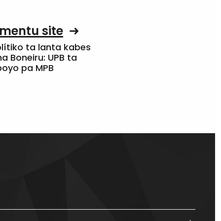
mentu site
olítiko ta lanta kabes
a Boneiru: UPB ta
apoyo pa MPB