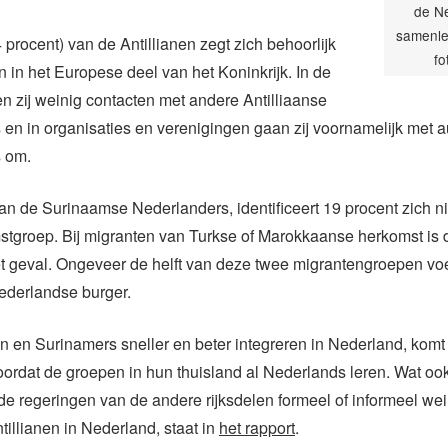
de N
samenle
 procent) van de Antillianen zegt zich behoorlijk
fo
en in het Europese deel van het Koninkrijk. In de
en zij weinig contacten met andere Antilliaanse
en in organisaties en verenigingen gaan zij voornamelijk met 
 om.
van de Surinaamse Nederlanders, identificeert 19 procent zich n
tgroep. Bij migranten van Turkse of Marokkaanse herkomst is di
t geval. Ongeveer de helft van deze twee migrantengroepen voe
ederlandse burger.
en en Surinamers sneller en beter integreren in Nederland, komt
rdat de groepen in hun thuisland al Nederlands leren. Wat ook
t de regeringen van de andere rijksdelen formeel of informeel we
illianen in Nederland, staat in
het rapport
.