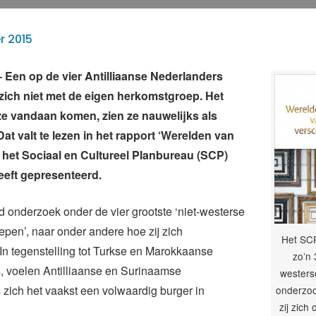
r 2015
Een op de vier Antilliaanse Nederlanders
t zich niet met de eigen herkomstgroep. Het
ze vandaan komen, zien ze nauwelijks als
Dat valt te lezen in het rapport ‘Werelden van
at het Sociaal en Cultureel Planbureau (SCP)
eft gepresenteerd.
onderzoek onder de vier grootste ‘niet-westerse
pen’, naar onder andere hoe zij zich
Het SCP
. In tegenstelling tot Turkse en Marokkaanse
zo’n 
, voelen Antilliaanse en Surinaamse
westers
zich het vaakst een volwaardig burger in
onderzoc
zij zich