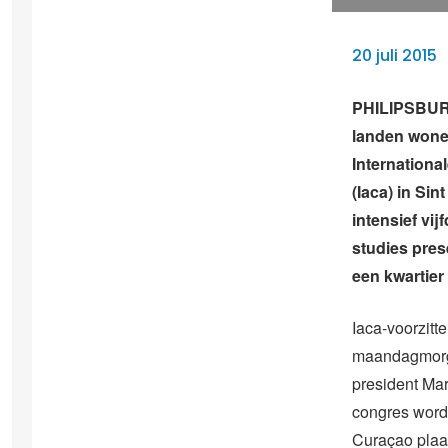
20 juli 2015
PHILIPSBURG
landen wone
Internationa
(Iaca) in Si
intensief vi
studies prese
een kwartier
Iaca-voorzit
maandagmorge
president Ma
congres word
Curaçao plaa