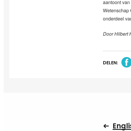
aantoont van 
Wetenschap Gr
onderdeel va
Door Hilbert 
DELEN:
Engli