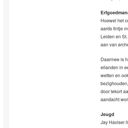
Erfgoedman
Hoewel het co
aards tintje 
Leiden en St.
aan van arch
Daarmee is het
eilanden in e
wetten en ook
bezighouden, 
door tekort a
aandacht wor
Jeugd
Jay Haviser l