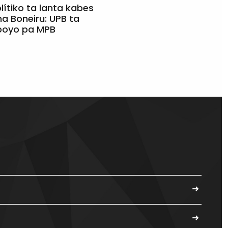
olítiko ta lanta kabes
a Boneiru: UPB ta
apoyo pa MPB