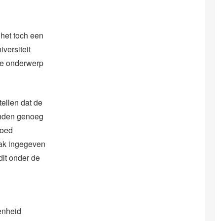
 het toch een
versiteit
ige onderwerp
tellen dat de
landen genoeg
goed
aak ingegeven
dit onder de
enheid