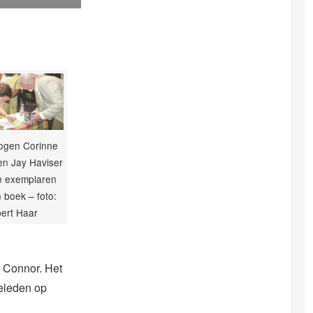
ogen Corinne
n Jay Haviser
n exemplaren
 boek – foto:
bert Haar
 Connor. Het
eleden op