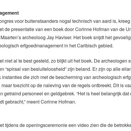
agement
ngres voor buitenstaanders nogal technisch van aard is, kreeg
met de presentatie van een boek door Corinne Hofman van de Uni
 Maarten’s archeoloog Jay Haviser. Het boek snijdt het gevoel
eologisch erfgoedmanagement in het Caribisch gebied.
 niet al te best gesteld, zo blijkt uit het boek. De archeologen s
en “spiraal van besluiteloosheid” zijn beland. Er zijn op alle ei
 instanties die zich met de bescherming van archeologisch erf
maar toezicht op de naleving van de regels ontbreekt. Dit is v
an getraind personeel en geldgebrek. “Het is heel belangrijk dat 
dt gebracht,” meent Corinne Hofman.
iet tijdens de openingsceremonie een video zien die de betrokk