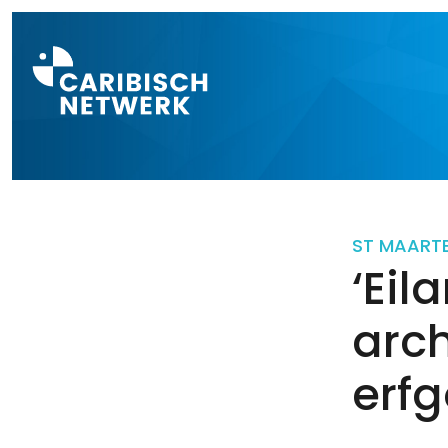
Direct naar a
ST MAART
‘Eil
arc
erf