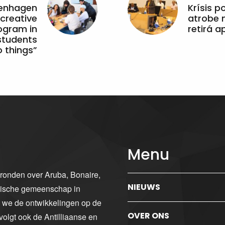
penhagen
Krísis p
 creative
atrobe n
ogram in
retirá 
students
 things”
Menu
gronden over Aruba, Bonaire,
NIEUWS
ibische gemeenschap in
n we de ontwikkelingen op de
OVER ONS
volgt ook de Antilliaanse en