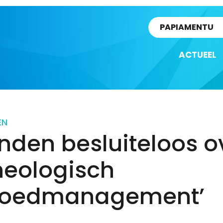
rtikel
PAPIAMENTU
ACTUEEL
EN
anden besluiteloos o
heologisch
goedmanagement’