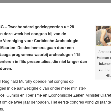
 – Tweehonderd gedelegeerden uit 28
n deze week het congres bij van de
le Vereniging voor Caribische Archeologie
nt Maarten. De deelnemers gaan door een
Archeol
jfdaags programma waarbij archeologen 115
Hofman e
nteren in flits presentaties, die niet langer dan
tekene
 duren.
van hun
Hil
ter Reginald Murphy opende het congres op
n in de aanwezigheid van onder meer minister-
rcel Gumbs en Toerisme en Economische Zaken Minister Claret
t om de twee jaar gehouden. Het eerste congres vond 26 jaar g
ts.