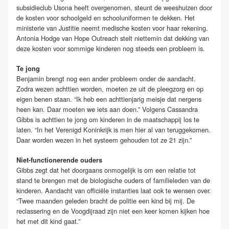
subsidieclub Usona heeft overgenomen, steunt de weeshuizen door
de kosten voor schoolgeld en schooluniformen te dekken. Het
ministerie van Justitie neemt medische kosten voor haar rekening.
Antonia Hodge van Hope Outreach stelt niettemin dat dekking van
deze kosten voor sommige kinderen nog steeds een probleem is.
Te jong
Benjamin brengt nog een ander probleem onder de aandacht.
Zodra wezen achttien worden, moeten ze uit de pleegzorg en op
eigen benen staan. “Ik heb een achttienjarig meisje dat nergens
heen kan. Daar moeten we iets aan doen.” Volgens Cassandra
Gibbs is achttien te jong om kinderen in de maatschappij los te
laten. “In het Verenigd Koninkrijk is men hier al van teruggekomen.
Daar worden wezen in het systeem gehouden tot ze 21 zijn.”
Niet-functionerende ouders
Gibbs zegt dat het doorgaans onmogelijk is om een relatie tot
stand te brengen met de biologische ouders of familieleden van de
kinderen. Aandacht van officiële instanties laat ook te wensen over.
“Twee maanden geleden bracht de politie een kind bij mij. De
reclassering en de Voogdijraad zijn niet een keer komen kijken hoe
het met dit kind gaat.”