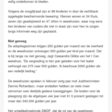
veilig onderkomen te bieden.
Volgens de voogdijraad zijn er 88 kinderen in door de rechtbank
opgelegde beschermende bewaring. Hiervan wonen er 34 thuis,
zeven zijn geadopteerd en 47 zitten in weeshuizen, waar nog eens
tien kinderen van ouders die niet in staat zijn voor hen te zorgen
langs informele weg zijn geplaatst.
Niet genoeg
De adoptiegezinnen krijgen 250 gulden per maand van de overheid
en de weeshuizen ontvangen 500 gulden per kind per maand. Dat
is bij lange na niet genoeg, zegt Cassandra Gibbs van het I Can
weeshuis. “De vergoeding is tien jaar geleden voor het laatst
verhoogd van 275 naar 500 gulden. Ik beschouw 2000 gulden als
een redelijk bedrag.”
De weeshuizen spraken in februari vorig jaar met Justitieminister
Dennis Richardson, maar sindsdien hebben ze niets meer
vernomen over destijds gedane toezeggingen. De kosten voor de
pleegzorg zijn de afgelopen vier jaar met 91.5 procent gestegen tot
meer dan 343.000 gulden per jaar.
Het ontwikkelingsfonds SMDF, dat de rol van de opgeheven