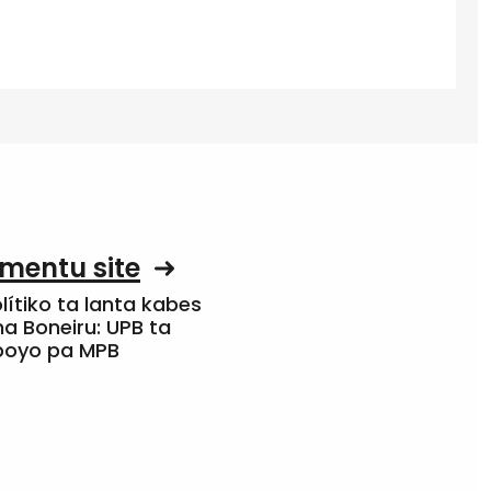
mentu site
olítiko ta lanta kabes
a Boneiru: UPB ta
apoyo pa MPB