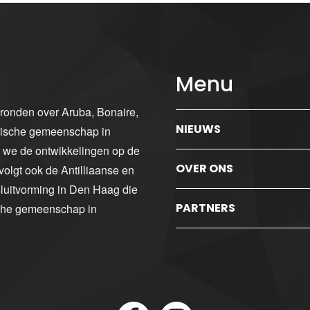
Menu
gronden over Aruba, Bonaire,
NIEUWS
ibische gemeenschap in
n we de ontwikkelingen op de
OVER ONS
volgt ook de Antilliaanse en
luitvorming in Den Haag die
PARTNERS
sche gemeenschap in