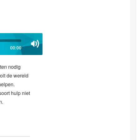
00:00
tten nodig
ooit de wereld
helpen.
soort hulp niet
n.