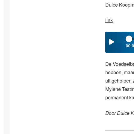
Dulce Koopma
link
00:
De Voedselban
hebben, maar 
uit geholpen
Mylene Testing
permanent kan
Door Dulce 