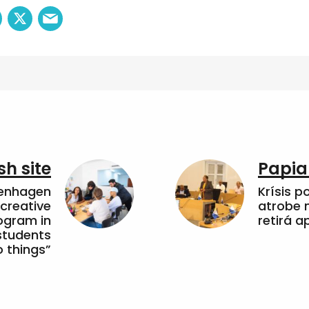
sh site
Papia
penhagen
Krísis p
 creative
atrobe n
ogram in
retirá 
students
 things”