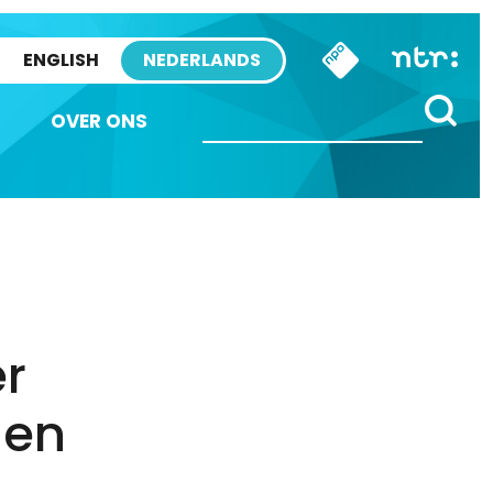
ENGLISH
NEDERLANDS
OVER ONS
r
len