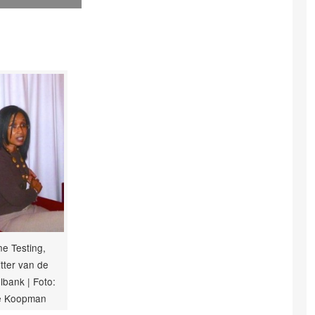
e Testing,
itter van de
bank | Foto:
e Koopman