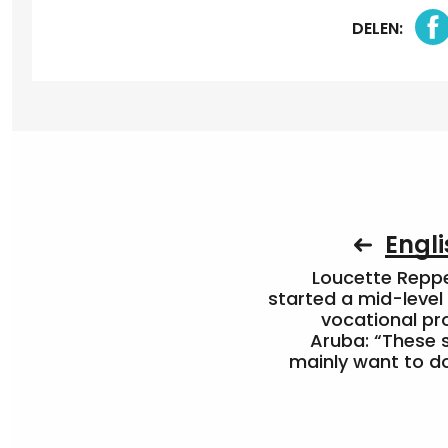
DELEN:
Engli
Loucette Rep
started a mid-level
vocational pr
Aruba: “These 
mainly want to do