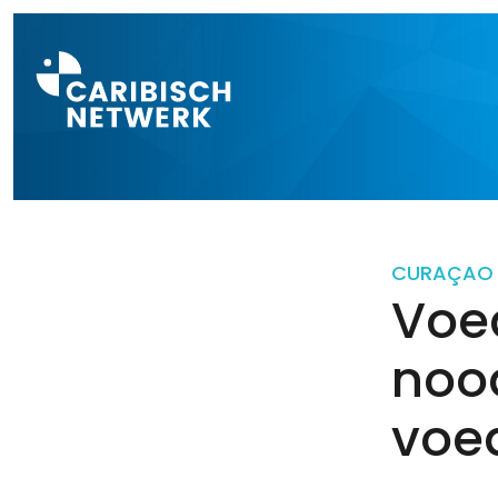
Direct naar a
CURAÇAO
Voe
noo
voe