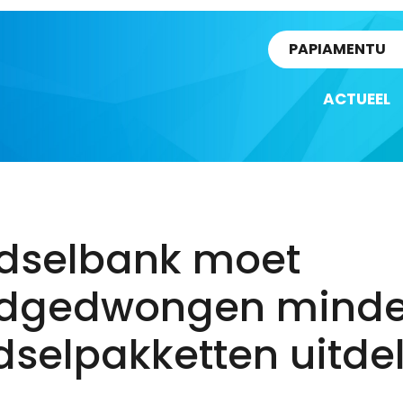
rtikel
PAPIAMENTU
ACTUEEL
dselbank moet
dgedwongen minde
dselpakketten uitde