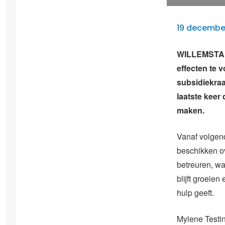
19 decembe
WILLEMSTAD 
effecten te
subsidiekraa
laatste keer
maken.
Vanaf volgen
beschikken ov
betreuren, wa
blijft groeie
hulp geeft.
Mylene Testin