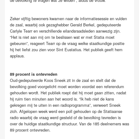
de bevolking te vragen wat ze wilden”, aldus de vrouw.
Zeker vijftig bewoners kwamen naar de informatiesessie en vulden
de zaal, waarbij ook gezaghebber Gerald Berkel, gedeputeerde
Carlyle Tearr en verschillende eilandsraadsleden aanwezig zijn.
“Het is niet aan mij om te beslissen wat er met Statia moet
gebeuren”, reageert Tearr op de vraag welke staatkundige positie
hij het liefst zou zien voor Sint Eustatius. Het publiek geeft hem
applaus.
89 procent is ontevreden
Oud-gedeputeerde Koos Sneek zit in de zaal en stelt dat de
bevolking goed voorgelicht moet worden voordat een referendum
gehouden wordt. Het publiek roept dat hij moet gaan zitten, nadat
hij ruim tien minuten aan het woord is. “Ik heb niet de kans
gekregen mij te uiten in een radioprogramma”, verweert Sneek
zich. Afgelopen week werd een poll gehouden op de Statiaanse
radio waarbij de vraag werd gesteld of de bevolking tevreden is
over de huidige staatkundige structuur. Van de 185 deelnemers was
89 procent ontevreden.