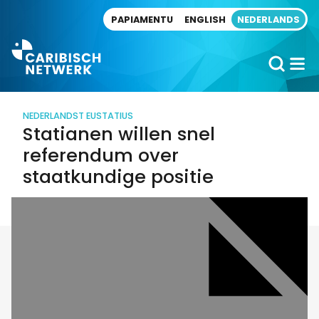
Direct naar artikel
PAPIAMENTU
ENGLISH
NEDERLANDS
NEDERLAND
ST EUSTATIUS
Statianen willen snel
referendum over
staatkundige positie