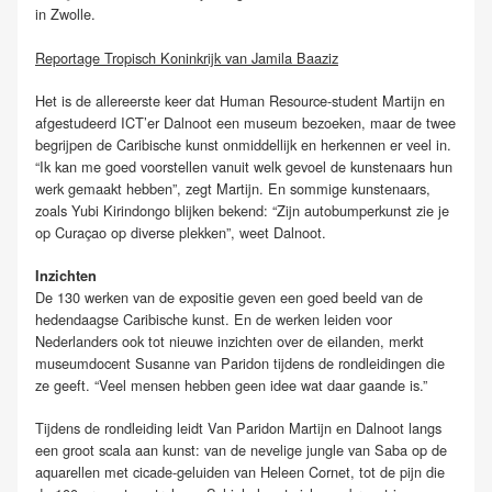
in Zwolle.
Reportage Tropisch Koninkrijk van Jamila Baaziz
Het is de allereerste keer dat Human Resource-student Martijn en
afgestudeerd ICT’er Dalnoot een museum bezoeken, maar de twee
begrijpen de Caribische kunst onmiddellijk en herkennen er veel in.
“Ik kan me goed voorstellen vanuit welk gevoel de kunstenaars hun
werk gemaakt hebben”, zegt Martijn. En sommige kunstenaars,
zoals Yubi Kirindongo blijken bekend: “Zijn autobumperkunst zie je
op Curaçao op diverse plekken”, weet Dalnoot.
Inzichten
De 130 werken van de expositie geven een goed beeld van de
hedendaagse Caribische kunst. En de werken leiden voor
Nederlanders ook tot nieuwe inzichten over de eilanden, merkt
museumdocent Susanne van Paridon tijdens de rondleidingen die
ze geeft. “Veel mensen hebben geen idee wat daar gaande is.”
Tijdens de rondleiding leidt Van Paridon Martijn en Dalnoot langs
een groot scala aan kunst: van de nevelige jungle van Saba op de
aquarellen met cicade-geluiden van Heleen Cornet, tot de pijn die