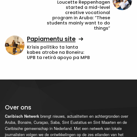
Loucette Reppenhagen
started a mid-level
creative vocational
program in Aruba: “These
students mainly want to do
things”
Papiamentu site
Krísis polítiko ta lanta
kabes atrobe na Boneiru:
UPB ta retirá apoyo pa MPB
Over ons
brengt nieuws, actualiteiten en achtergronden over
Caribisch Netwerk
Aruba, Bonaire, Curaçao, Saba, Sint Eustatius en Sint Maarten en de
Caribische gemeenschap in Nederland. Met een netwerk van lokale
journalisten volgen we de ontwikkelingen op de zes eilanden van het