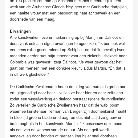
de 100 procent controle op Schiphol met zich meebrengt in een
werk van de Arubaanse Glenda Heyligers met Caribische dartpijlen,
een naakte vrouw met een paspoort op haar achterwerk en een
doorsnede van een maag.
Ervaringen
Alle kunstwerken leveren herkenning op bij Martijn en Dalnoot en
doen vaak ook aan eigen ervaringen terugdenken: “Ik ben ook wel
een eens extra gecontroleerd op Schiphol, omdat ik toevallig twee
maanden eerder met mijn moeder voor een ziekenhuisbezoek naar
Colombia was geweest”, zegt Dalnoot. “Je weet gewoon dat het
gaat om mensen met een donkere kleur”, aldus Martijn. “En dat is
in dit werk glashelder.”
De Caribische Zwollenaren horen de uitleg van hun gids gretig aan
en -uitgenodigd door haar – vullen ze haar hier en daar zelfs aan
zodat een wisselwerking en dialoog ontstaat tijdens de rondleiding.
Zo vertellen de Caribische Zwollenaren haar dat de wabi boom
waarmee kunstenaar Herman van Bergen zijn doornenkunst maakt
in bloeitijd groene bladeren draagt en dus niet altijd zo grauw en
bruin oogt als in het kunstwerk. Martijn: “Ik beschouw deze boom
als een van de wapens van de natuur. Als een geit wordt
aangevallen door honden of mensen kan hij er snel doorheen