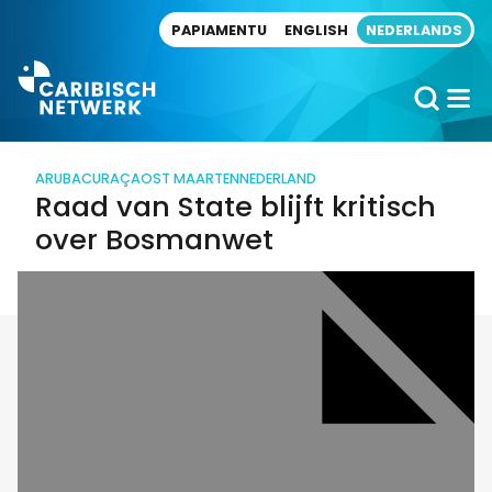
Direct naar artikel
PAPIAMENTU
ENGLISH
NEDERLANDS
ARUBA
CURAÇAO
ST MAARTEN
NEDERLAND
Raad van State blijft kritisch
over Bosmanwet