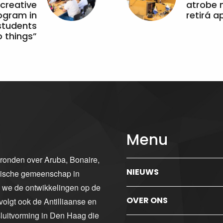
 creative
atrobe n
ogram in
retirá 
students
 things”
Menu
gronden over Aruba, Bonaire,
NIEUWS
ibische gemeenschap in
n we de ontwikkelingen op de
OVER ONS
volgt ook de Antilliaanse en
luitvorming in Den Haag die