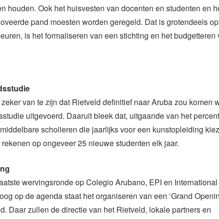
en houden. Ook het huisvesten van docenten en studenten en h
oveerde pand moesten worden geregeld. Dat is grotendeels op 
uren, is het formaliseren van een stichting en het budgetteren
dsstudie
eker van te zijn dat Rietveld definitief naar Aruba zou komen 
studie uitgevoerd. Daaruit bleek dat, uitgaande van het percen
iddelbare scholieren die jaarlijks voor een kunstopleiding kie
 rekenen op ongeveer 25 nieuwe studenten elk jaar.
ing
aatste wervingsronde op Colegio Arubano, EPI en International
oog op de agenda staat het organiseren van een ‘Grand Openin
 Daar zullen de directie van het Rietveld, lokale partners en