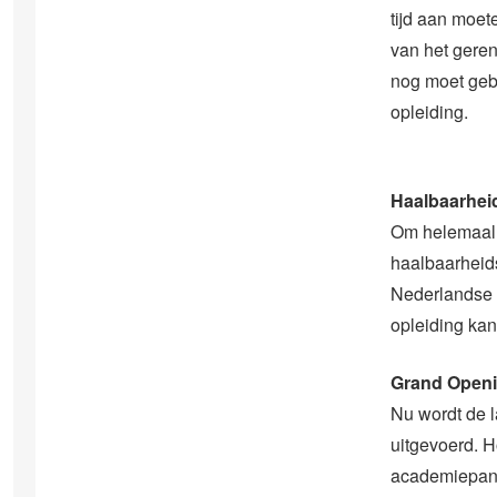
tijd aan moet
van het geren
nog moet gebe
opleiding.
Haalbaarhei
Om helemaal z
haalbaarheids
Nederlandse m
opleiding kan
Grand Open
Nu wordt de l
uitgevoerd. H
academiepand.