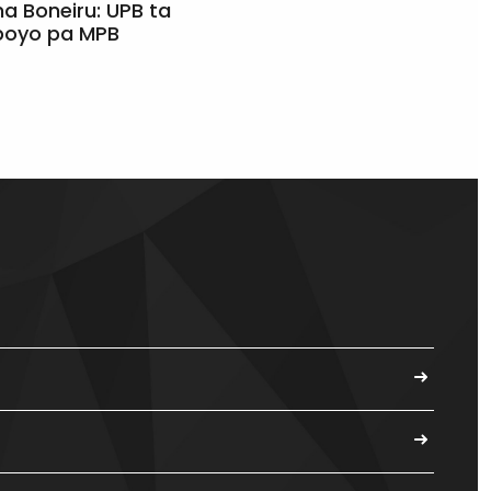
a Boneiru: UPB ta
apoyo pa MPB