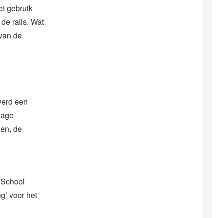
et gebruik
de rails. Wat
 van de
werd een
tage
zen, de
 School
g’ voor het