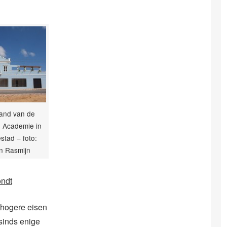
and van de
d Academie in
stad – foto:
n Rasmijn
ondt
 hogere eisen
sinds enige