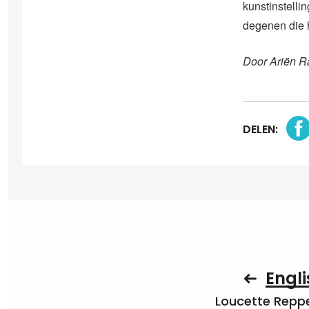
kunstinstelli
degenen die 
Door Ariën R
DELEN:
Engli
Loucette Rep