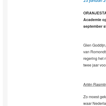
23 januari 2
ORANJESTAD 
Academie op 
september st
Glen Goddijn,
van Romondt 
regering het
twee jaar voo
Ariën Rasmij
Zo moest gek
waar Nederla