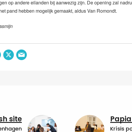
ngen op andere eilanden bij aanwezig zijn. De opening zal nadr
het pand hebben mogelijk gemaakt, aldus Van Romondt.
asmijn
sh site
Papia
penhagen
Krísis p