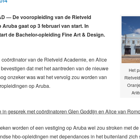
014
— De vooropleiding van de Rietveld
Aruba gaat op 3 februari van start. In
art de Bachelor-opleiding Fine Art & Design.
 coördinator van de Rietveld Academie, en Alice
bevestigen dat met het aantreden van de nieuwe
Het p
 nog onzeker was wat het vervolg zou worden van
Rietvel
Oranje
ropleidingen op Aruba.
Arië
n in gesprek met coördinatoren Glen Goddijn en Alice van Rom
eken worden of een vestiging op Aruba wel zou stroken met de
ndse hbo-opleidingen met dependances in het buitenland zich 