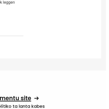
uk leggen
mentu site
olítiko ta lanta kabes