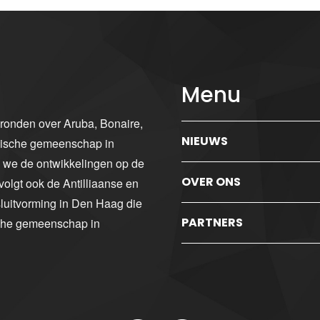
Menu
gronden over Aruba, Bonaire,
NIEUWS
ibische gemeenschap in
n we de ontwikkelingen op de
OVER ONS
volgt ook de Antilliaanse en
luitvorming in Den Haag die
PARTNERS
sche gemeenschap in