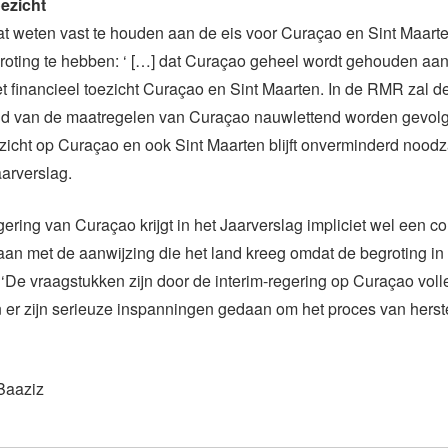
oezicht
at weten vast te houden aan de eis voor Curaçao en Sint Maart
groting te hebben: ‘ […] dat Curaçao geheel wordt gehouden aa
et financieel toezicht Curaçao en Sint Maarten. In de RMR zal d
id van de maatregelen van Curaçao nauwlettend worden gevolg
ezicht op Curaçao en ook Sint Maarten blijft onverminderd noodza
aarverslag.
gering van Curaçao krijgt in het Jaarverslag impliciet wel een 
an met de aanwijzing die het land kreeg omdat de begroting in
 ‘De vraagstukken zijn door de interim-regering op Curaçao voll
er zijn serieuze inspanningen gedaan om het proces van herste
Baaziz