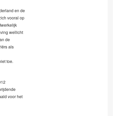
ederland en de
zich vooral op
werkelijk
ving wellicht
aan de
iërs als
iet toe.
012
rijdende
aald voor het