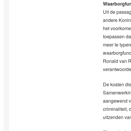
Waarborgfun
Uit de passag
andere Konink
het voorkomen
toepassen daa
meer te typer
waarborgfunct
Ronald van R
verantwoordel
De kosten di
Samenwerking
aangewend vo
criminaliteit
uitzenden van