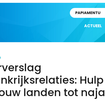
rtikel
PAPIAMENTU
ACTUEEL
D
rverslag
nkrijksrelaties: Hulp
ouw landen tot naja
4