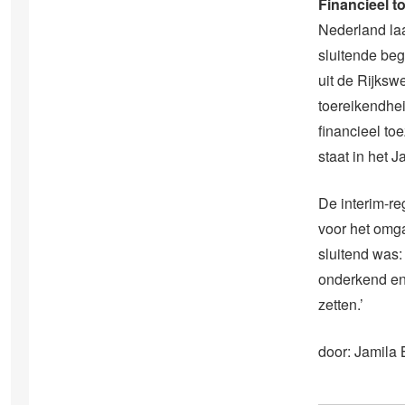
Financieel t
Nederland la
sluitende be
uit de Rijksw
toereikendhe
financieel to
staat in het J
De interim-re
voor het omga
sluitend was:
onderkend en 
zetten.’
door: Jamila 