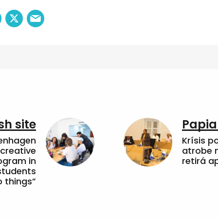
sh site
Papia
penhagen
Krísis p
 creative
atrobe n
ogram in
retirá 
students
 things”