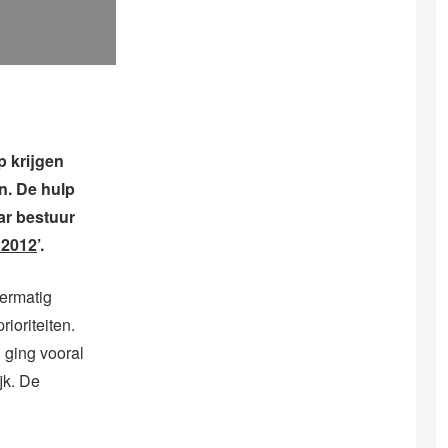
 krijgen
n. De hulp
ar bestuur
 2012
’.
fermatig
ioriteiten.
d ging vooral
jk. De