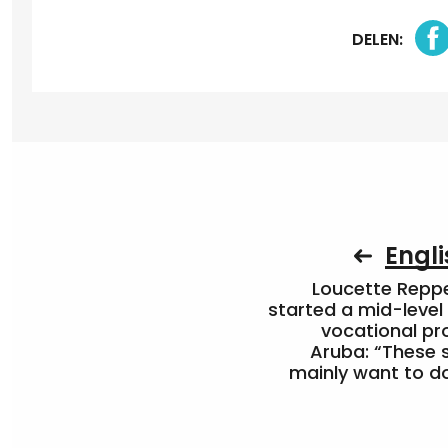
DELEN:
Engli
Loucette Rep
started a mid-level
vocational pr
Aruba: “These 
mainly want to do