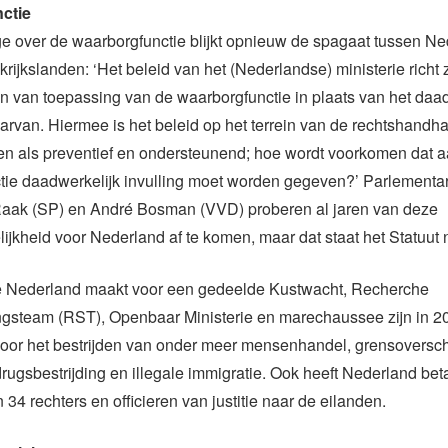
ctie
e over de waarborgfunctie blijkt opnieuw de spagaat tussen N
rijkslanden: ‘Het beleid van het (Nederlandse) ministerie richt 
 van toepassing van de waarborgfunctie in plaats van het daad
rvan. Hiermee is het beleid op het terrein van de rechtshandha
en als preventief en ondersteunend; hoe wordt voorkomen dat 
ie daadwerkelijk invulling moet worden gegeven?’ Parlementar
aak (SP) en André Bosman (VVD) proberen al jaren van deze
ijkheid voor Nederland af te komen, maar dat staat het Statuut n
e Nederland maakt voor een gedeelde Kustwacht, Recherche
steam (RST), Openbaar Ministerie en marechaussee zijn in 2
or het bestrijden van onder meer mensenhandel, grensoversch
, drugsbestrijding en illegale immigratie. Ook heeft Nederland bet
 34 rechters en officieren van justitie naar de eilanden.