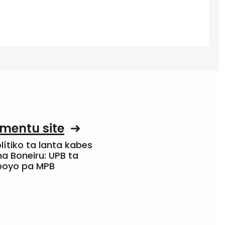
mentu site
olítiko ta lanta kabes
a Boneiru: UPB ta
apoyo pa MPB