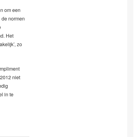
en om een
n de normen
e
d. Het
kelijk’, zo
compliment
 2012 niet
edig
l in te