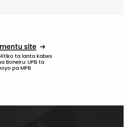
mentu site
olítiko ta lanta kabes
a Boneiru: UPB ta
apoyo pa MPB