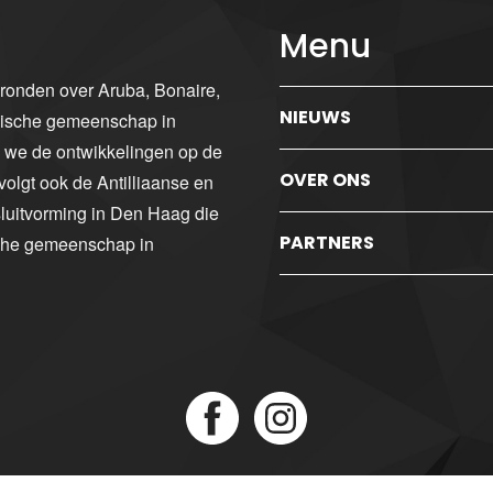
Menu
gronden over Aruba, Bonaire,
NIEUWS
ibische gemeenschap in
n we de ontwikkelingen op de
OVER ONS
volgt ook de Antilliaanse en
luitvorming in Den Haag die
PARTNERS
sche gemeenschap in