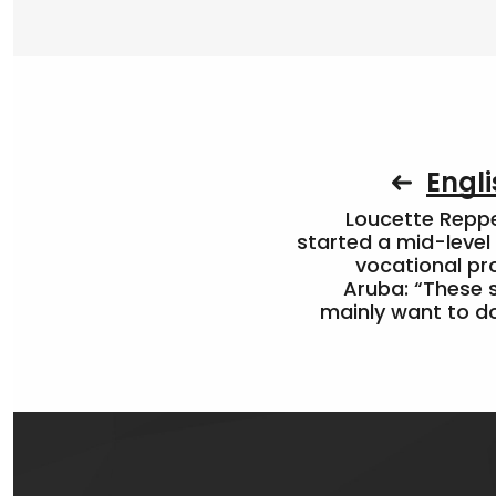
Engli
Loucette Rep
started a mid-level
vocational pr
Aruba: “These 
mainly want to do