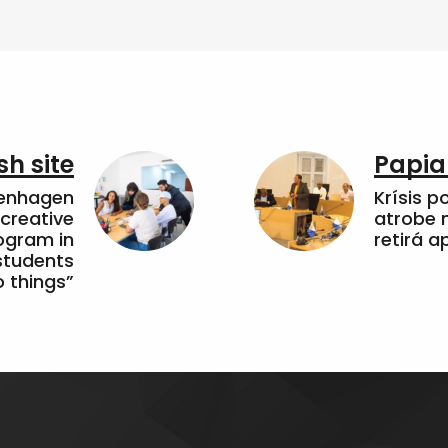
sh site
Papia
penhagen
Krísis p
 creative
atrobe n
ogram in
retirá 
students
 things”