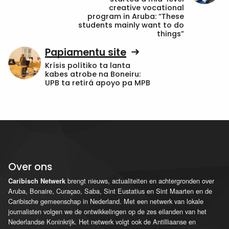
creative vocational
program in Aruba: “These
students mainly want to do
things”
Papiamentu site
Krísis polítiko ta lanta
kabes atrobe na Boneiru:
UPB ta retirá apoyo pa MPB
Over ons
brengt nieuws, actualiteiten en achtergronden over
Caribisch Netwerk
Aruba, Bonaire, Curaçao, Saba, Sint Eustatius en Sint Maarten en de
Caribische gemeenschap in Nederland. Met een netwerk van lokale
journalisten volgen we de ontwikkelingen op de zes eilanden van het
Nederlandse Koninkrijk. Het netwerk volgt ook de Antilliaanse en