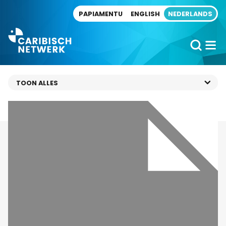
Direct naar artikel
PAPIAMENTU
ENGLISH
NEDERLANDS